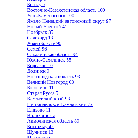
Кентау
5
Восточно-Казахстанская область
100
Усть-Каменогорск
100
Ямало-Ненецкий автономный округ
97
Новый Уренгой
41
Ноябрьск
35
Салехард
13
Абай область
96
Семей
96
Сахалинская область
94
Южно-Сахалинск
55
Корсаков
10
Долинск
9
Новгородская область
93
Великий Новгород
63
Боровичи
11
Старая Русса
5
Камчатский край
93
Петропавловск-Камчатский
72
Елизово
11
Вилючинск
2
Акмолинская область
89
Кокшетау
42
Щучинск
13
Макинск
6