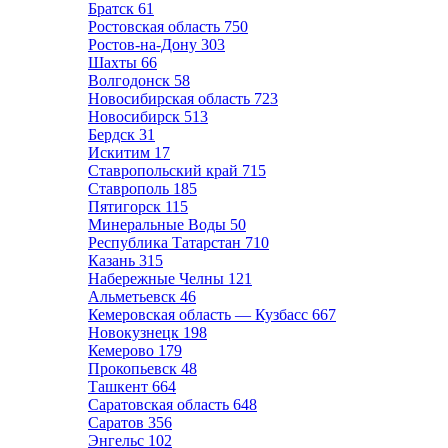
Братск
61
Ростовская область
750
Ростов-на-Дону
303
Шахты
66
Волгодонск
58
Новосибирская область
723
Новосибирск
513
Бердск
31
Искитим
17
Ставропольский край
715
Ставрополь
185
Пятигорск
115
Минеральные Воды
50
Республика Татарстан
710
Казань
315
Набережные Челны
121
Альметьевск
46
Кемеровская область — Кузбасс
667
Новокузнецк
198
Кемерово
179
Прокопьевск
48
Ташкент
664
Саратовская область
648
Саратов
356
Энгельс
102