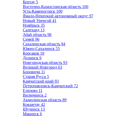
Кентау
5
Восточно-Казахстанская область
100
Усть-Каменогорск
100
Ямало-Ненецкий автономный округ
97
Новый Уренгой
41
Ноябрьск
35
Салехард
13
Абай область
96
Семей
96
Сахалинская область
94
Южно-Сахалинск
55
Корсаков
10
Долинск
9
Новгородская область
93
Великий Новгород
63
Боровичи
11
Старая Русса
5
Камчатский край
93
Петропавловск-Камчатский
72
Елизово
11
Вилючинск
2
Акмолинская область
89
Кокшетау
42
Щучинск
13
Макинск
6