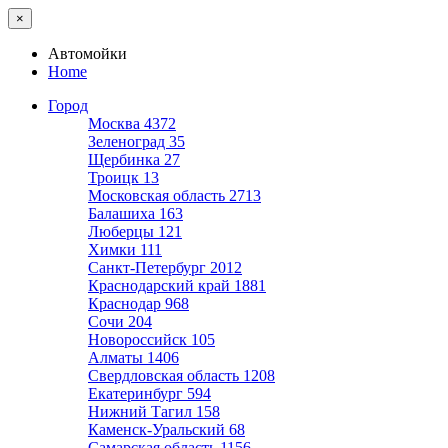
×
Автомойки
Home
Город
Москва
4372
Зеленоград
35
Щербинка
27
Троицк
13
Московская область
2713
Балашиха
163
Люберцы
121
Химки
111
Санкт-Петербург
2012
Краснодарский край
1881
Краснодар
968
Сочи
204
Новороссийск
105
Алматы
1406
Свердловская область
1208
Екатеринбург
594
Нижний Тагил
158
Каменск-Уральский
68
Самарская область
1156