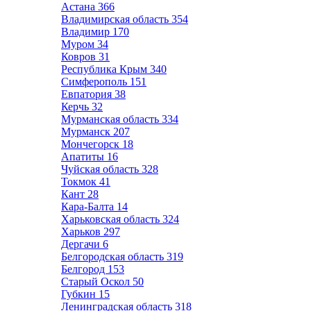
Астана
366
Владимирская область
354
Владимир
170
Муром
34
Ковров
31
Республика Крым
340
Симферополь
151
Евпатория
38
Керчь
32
Мурманская область
334
Мурманск
207
Мончегорск
18
Апатиты
16
Чуйская область
328
Токмок
41
Кант
28
Кара-Балта
14
Харьковская область
324
Харьков
297
Дергачи
6
Белгородская область
319
Белгород
153
Старый Оскол
50
Губкин
15
Ленинградская область
318