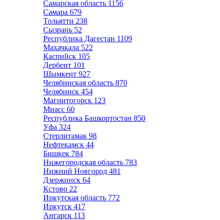
Самарская область
1156
Самара
679
Тольятти
238
Сызрань
52
Республика Дагестан
1109
Махачкала
522
Каспийск
105
Дербент
101
Шымкент
927
Челябинская область
870
Челябинск
454
Магнитогорск
123
Миасс
60
Республика Башкортостан
850
Уфа
324
Стерлитамак
98
Нефтекамск
44
Бишкек
784
Нижегородская область
783
Нижний Новгород
481
Дзержинск
64
Кстово
22
Иркутская область
772
Иркутск
417
Ангарск
113