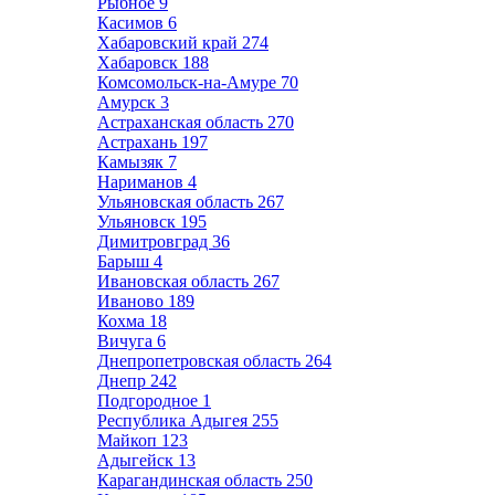
Рыбное
9
Касимов
6
Хабаровский край
274
Хабаровск
188
Комсомольск-на-Амуре
70
Амурск
3
Астраханская область
270
Астрахань
197
Камызяк
7
Нариманов
4
Ульяновская область
267
Ульяновск
195
Димитровград
36
Барыш
4
Ивановская область
267
Иваново
189
Кохма
18
Вичуга
6
Днепропетровская область
264
Днепр
242
Подгородное
1
Республика Адыгея
255
Майкоп
123
Адыгейск
13
Карагандинская область
250