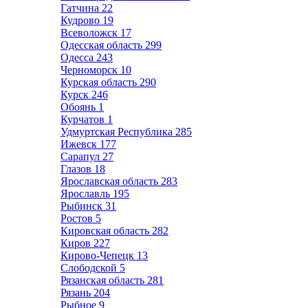
Гатчина
22
Кудрово
19
Всеволожск
17
Одесская область
299
Одесса
243
Черноморск
10
Курская область
290
Курск
246
Обоянь
1
Курчатов
1
Удмуртская Республика
285
Ижевск
177
Сарапул
27
Глазов
18
Ярославская область
283
Ярославль
195
Рыбинск
31
Ростов
5
Кировская область
282
Киров
227
Кирово-Чепецк
13
Слободской
5
Рязанская область
281
Рязань
204
Рыбное
9