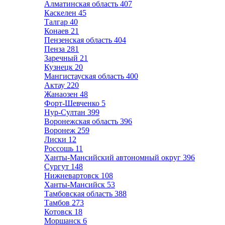
Алматинская область
407
Каскелен
45
Талгар
40
Конаев
21
Пензенская область
404
Пенза
281
Заречный
21
Кузнецк
20
Мангистауская область
400
Актау
220
Жанаозен
48
Форт-Шевченко
5
Нур-Султан
399
Воронежская область
396
Воронеж
259
Лиски
12
Россошь
11
Ханты-Мансийский автономный округ
396
Сургут
148
Нижневартовск
108
Ханты-Мансийск
53
Тамбовская область
388
Тамбов
273
Котовск
18
Моршанск
6