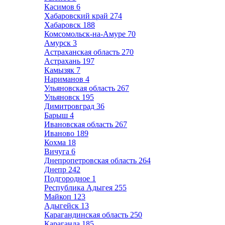
Касимов
6
Хабаровский край
274
Хабаровск
188
Комсомольск-на-Амуре
70
Амурск
3
Астраханская область
270
Астрахань
197
Камызяк
7
Нариманов
4
Ульяновская область
267
Ульяновск
195
Димитровград
36
Барыш
4
Ивановская область
267
Иваново
189
Кохма
18
Вичуга
6
Днепропетровская область
264
Днепр
242
Подгородное
1
Республика Адыгея
255
Майкоп
123
Адыгейск
13
Карагандинская область
250
Караганда
185