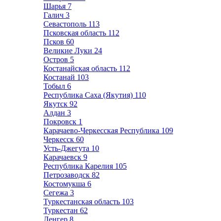
Шарья
7
Галич
3
Севастополь
113
Псковская область
112
Псков
60
Великие Луки
24
Остров
5
Костанайская область
112
Костанай
103
Тобыл
6
Республика Саха (Якутия)
110
Якутск
92
Алдан
3
Покровск
1
Карачаево-Черкесская Республика
109
Черкесск
60
Усть-Джегута
10
Карачаевск
9
Республика Карелия
105
Петрозаводск
82
Костомукша
6
Сегежа
3
Туркестанская область
103
Туркестан
62
Ленгер
8