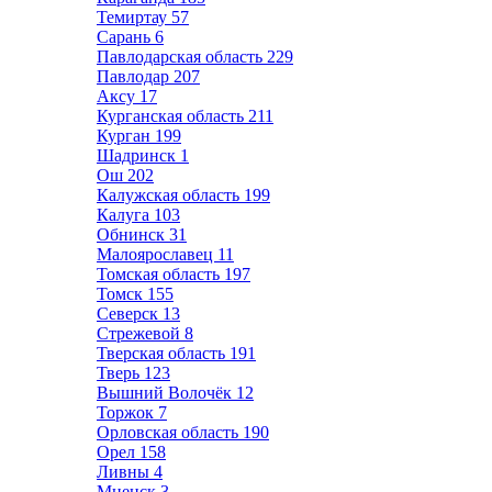
Темиртау
57
Сарань
6
Павлодарская область
229
Павлодар
207
Аксу
17
Курганская область
211
Курган
199
Шадринск
1
Ош
202
Калужская область
199
Калуга
103
Обнинск
31
Малоярославец
11
Томская область
197
Томск
155
Северск
13
Стрежевой
8
Тверская область
191
Тверь
123
Вышний Волочёк
12
Торжок
7
Орловская область
190
Орел
158
Ливны
4
Мценск
3