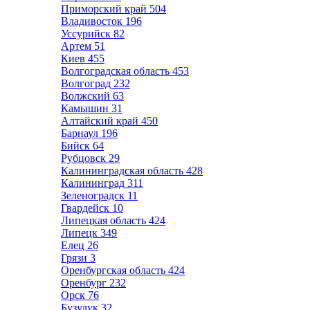
Приморский край
504
Владивосток
196
Уссурийск
82
Артем
51
Киев
455
Волгоградская область
453
Волгоград
232
Волжский
63
Камышин
31
Алтайский край
450
Барнаул
196
Бийск
64
Рубцовск
29
Калининградская область
428
Калининград
311
Зеленоградск
11
Гвардейск
10
Липецкая область
424
Липецк
349
Елец
26
Грязи
3
Оренбургская область
424
Оренбург
232
Орск
76
Бузулук
32