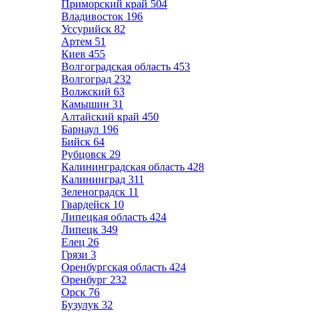
Приморский край
504
Владивосток
196
Уссурийск
82
Артем
51
Киев
455
Волгоградская область
453
Волгоград
232
Волжский
63
Камышин
31
Алтайский край
450
Барнаул
196
Бийск
64
Рубцовск
29
Калининградская область
428
Калининград
311
Зеленоградск
11
Гвардейск
10
Липецкая область
424
Липецк
349
Елец
26
Грязи
3
Оренбургская область
424
Оренбург
232
Орск
76
Бузулук
32