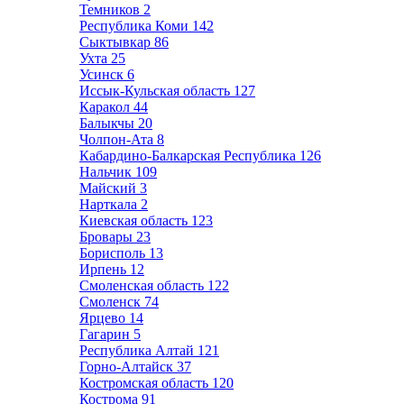
Темников
2
Республика Коми
142
Сыктывкар
86
Ухта
25
Усинск
6
Иссык-Кульская область
127
Каракол
44
Балыкчы
20
Чолпон-Ата
8
Кабардино-Балкарская Республика
126
Нальчик
109
Майский
3
Нарткала
2
Киевская область
123
Бровары
23
Борисполь
13
Ирпень
12
Смоленская область
122
Смоленск
74
Ярцево
14
Гагарин
5
Республика Алтай
121
Горно-Алтайск
37
Костромская область
120
Кострома
91