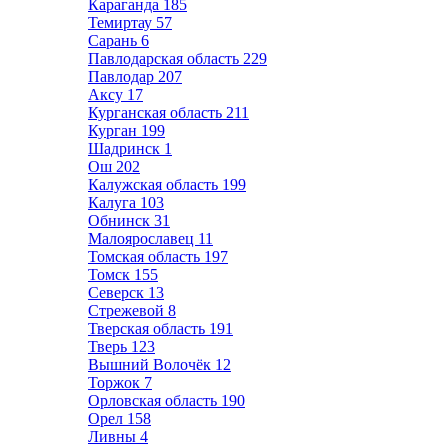
Караганда
185
Темиртау
57
Сарань
6
Павлодарская область
229
Павлодар
207
Аксу
17
Курганская область
211
Курган
199
Шадринск
1
Ош
202
Калужская область
199
Калуга
103
Обнинск
31
Малоярославец
11
Томская область
197
Томск
155
Северск
13
Стрежевой
8
Тверская область
191
Тверь
123
Вышний Волочёк
12
Торжок
7
Орловская область
190
Орел
158
Ливны
4