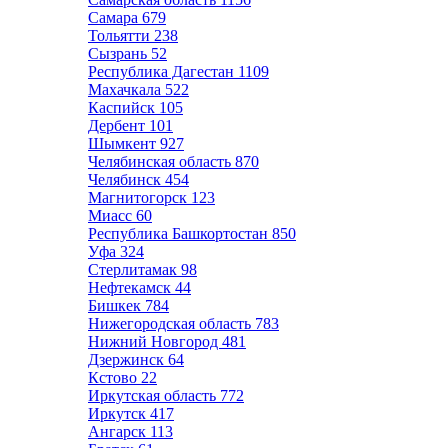
Самара
679
Тольятти
238
Сызрань
52
Республика Дагестан
1109
Махачкала
522
Каспийск
105
Дербент
101
Шымкент
927
Челябинская область
870
Челябинск
454
Магнитогорск
123
Миасс
60
Республика Башкортостан
850
Уфа
324
Стерлитамак
98
Нефтекамск
44
Бишкек
784
Нижегородская область
783
Нижний Новгород
481
Дзержинск
64
Кстово
22
Иркутская область
772
Иркутск
417
Ангарск
113