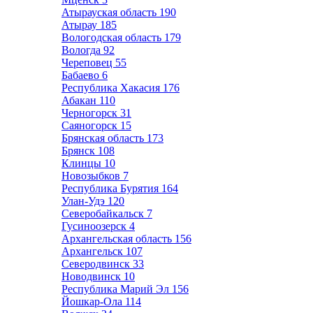
Атырауская область
190
Атырау
185
Вологодская область
179
Вологда
92
Череповец
55
Бабаево
6
Республика Хакасия
176
Абакан
110
Черногорск
31
Саяногорск
15
Брянская область
173
Брянск
108
Клинцы
10
Новозыбков
7
Республика Бурятия
164
Улан-Удэ
120
Северобайкальск
7
Гусиноозерск
4
Архангельская область
156
Архангельск
107
Северодвинск
33
Новодвинск
10
Республика Марий Эл
156
Йошкар-Ола
114