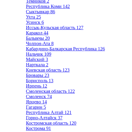
Темников
2
Республика Коми
142
Сыктывкар
86
Ухта
25
Усинск
6
Иссык-Кульская область
127
Каракол
44
Балыкчы
20
Чолпон-Ата
8
Кабардино-Балкарская Республика
126
Нальчик
109
Майский
3
Нарткала
2
Киевская область
123
Бровары
23
Борисполь
13
Ирпень
12
Смоленская область
122
Смоленск
74
Ярцево
14
Гагарин
5
Республика Алтай
121
Горно-Алтайск
37
Костромская область
120
Кострома
91