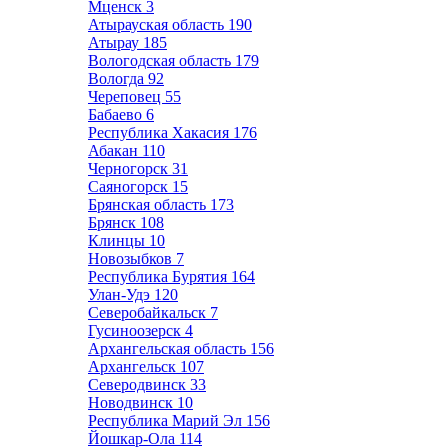
Мценск
3
Атырауская область
190
Атырау
185
Вологодская область
179
Вологда
92
Череповец
55
Бабаево
6
Республика Хакасия
176
Абакан
110
Черногорск
31
Саяногорск
15
Брянская область
173
Брянск
108
Клинцы
10
Новозыбков
7
Республика Бурятия
164
Улан-Удэ
120
Северобайкальск
7
Гусиноозерск
4
Архангельская область
156
Архангельск
107
Северодвинск
33
Новодвинск
10
Республика Марий Эл
156
Йошкар-Ола
114