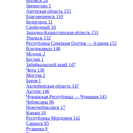
Волжск
24
Звенигово
1
Амурская область
155
Благовещенск
110
Белогорск
11
Свободный
10
Западно-Казахстанская область
153
Уральск
132
Республика Северная Осетия — Алания
152
Владикавказ
148
Моздок
2
Беслан
1
Забайкальский край
147
Чита
136
Могоча
2
Борзя
1
Актюбинская область
147
Актобе
146
Чувашская Республика — Чувашия
143
Чебоксары
96
Новочебоксарск
17
Канаш
10
Республика Мордовия
142
Саранск
85
Рузаевка
9