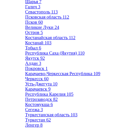
Шарья
7
Галич
3
Севастополь
113
Псковская область
112
Псков
60
Великие Луки
24
Остров
5
Костанайская область
112
Костанай
103
Тобыл
6
Республика Саха (Якутия)
110
Якутск
92
Алдан
3
Покровск
1
Карачаево-Черкесская Республика
109
Черкесск
60
Усть-Джегута
10
Карачаевск
9
Республика Карелия
105
Петрозаводск
82
Костомукша
6
Сегежа
3
Туркестанская область
103
Туркестан
62
Ленгер
8