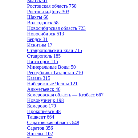
Братск
61
Ростовская область
750
Ростов-на-Дону
303
Шахты
66
Волгодонск
58
Новосибирская область
723
Новосибирск
513
Бердск
31
Искитим
17
Ставропольский край
715
Ставрополь
185
Пятигорск
115
Минеральные Воды
50
Республика Татарстан
710
Казань
315
Набережные Челны
121
Альметьевск
46
Кемеровская область — Кузбасс
667
Новокузнецк
198
Кемерово
179
Прокопьевск
48
Ташкент
664
Саратовская область
648
Саратов
356
Энгельс
102