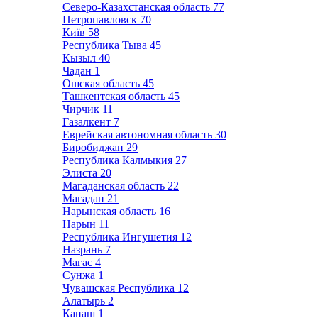
Северо-Казахстанская область
77
Петропавловск
70
Київ
58
Республика Тыва
45
Кызыл
40
Чадан
1
Ошская область
45
Ташкентская область
45
Чирчик
11
Газалкент
7
Еврейская автономная область
30
Биробиджан
29
Республика Калмыкия
27
Элиста
20
Магаданская область
22
Магадан
21
Нарынская область
16
Нарын
11
Республика Ингушетия
12
Назрань
7
Магас
4
Сунжа
1
Чувашская Республика
12
Алатырь
2
Канаш
1