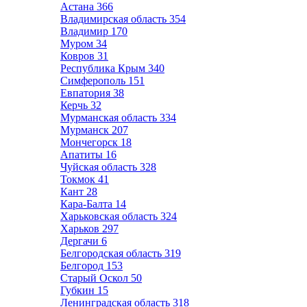
Астана
366
Владимирская область
354
Владимир
170
Муром
34
Ковров
31
Республика Крым
340
Симферополь
151
Евпатория
38
Керчь
32
Мурманская область
334
Мурманск
207
Мончегорск
18
Апатиты
16
Чуйская область
328
Токмок
41
Кант
28
Кара-Балта
14
Харьковская область
324
Харьков
297
Дергачи
6
Белгородская область
319
Белгород
153
Старый Оскол
50
Губкин
15
Ленинградская область
318