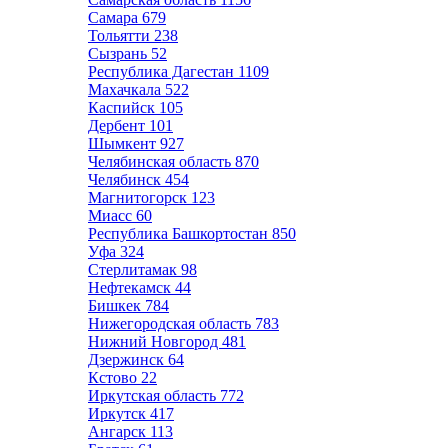
Самара
679
Тольятти
238
Сызрань
52
Республика Дагестан
1109
Махачкала
522
Каспийск
105
Дербент
101
Шымкент
927
Челябинская область
870
Челябинск
454
Магнитогорск
123
Миасс
60
Республика Башкортостан
850
Уфа
324
Стерлитамак
98
Нефтекамск
44
Бишкек
784
Нижегородская область
783
Нижний Новгород
481
Дзержинск
64
Кстово
22
Иркутская область
772
Иркутск
417
Ангарск
113