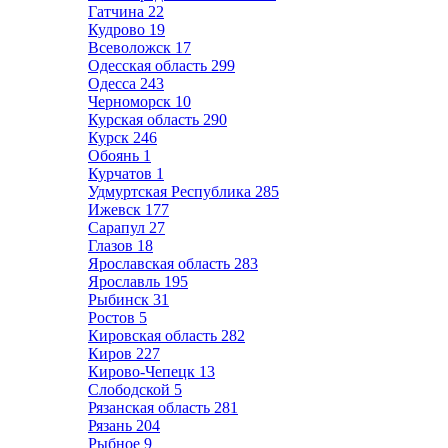
Гатчина
22
Кудрово
19
Всеволожск
17
Одесская область
299
Одесса
243
Черноморск
10
Курская область
290
Курск
246
Обоянь
1
Курчатов
1
Удмуртская Республика
285
Ижевск
177
Сарапул
27
Глазов
18
Ярославская область
283
Ярославль
195
Рыбинск
31
Ростов
5
Кировская область
282
Киров
227
Кирово-Чепецк
13
Слободской
5
Рязанская область
281
Рязань
204
Рыбное
9