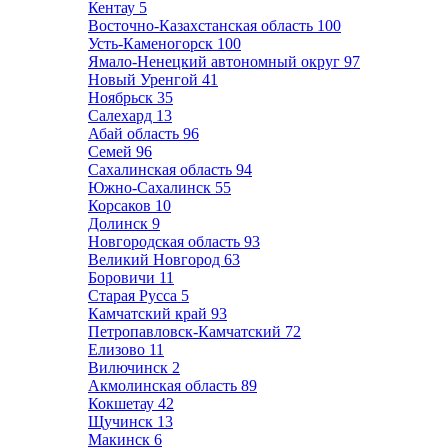
Кентау
5
Восточно-Казахстанская область
100
Усть-Каменогорск
100
Ямало-Ненецкий автономный округ
97
Новый Уренгой
41
Ноябрьск
35
Салехард
13
Абай область
96
Семей
96
Сахалинская область
94
Южно-Сахалинск
55
Корсаков
10
Долинск
9
Новгородская область
93
Великий Новгород
63
Боровичи
11
Старая Русса
5
Камчатский край
93
Петропавловск-Камчатский
72
Елизово
11
Вилючинск
2
Акмолинская область
89
Кокшетау
42
Щучинск
13
Макинск
6