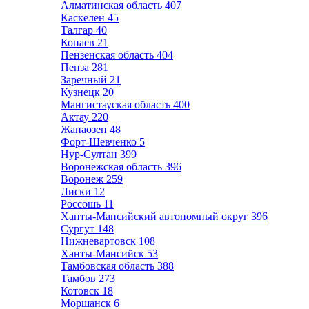
Алматинская область
407
Каскелен
45
Талгар
40
Конаев
21
Пензенская область
404
Пенза
281
Заречный
21
Кузнецк
20
Мангистауская область
400
Актау
220
Жанаозен
48
Форт-Шевченко
5
Нур-Султан
399
Воронежская область
396
Воронеж
259
Лиски
12
Россошь
11
Ханты-Мансийский автономный округ
396
Сургут
148
Нижневартовск
108
Ханты-Мансийск
53
Тамбовская область
388
Тамбов
273
Котовск
18
Моршанск
6