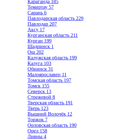
Караганда
185
Темиртау
57
Сарань
6
Павлодарская область
229
Павлодар
207
Аксу
17
Курганская область
211
Курган
199
Шадринск
1
Ош
202
Калужская область
199
Калуга
103
Обнинск
31
Малоярославец
11
Томская область
197
Томск
155
Северск
13
Стрежевой
8
Тверская область
191
Тверь
123
Вышний Волочёк
12
Торжок
7
Орловская область
190
Орел
158
Ливны
4