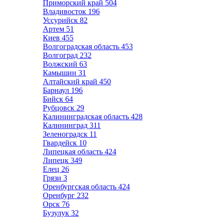
Приморский край
504
Владивосток
196
Уссурийск
82
Артем
51
Киев
455
Волгоградская область
453
Волгоград
232
Волжский
63
Камышин
31
Алтайский край
450
Барнаул
196
Бийск
64
Рубцовск
29
Калининградская область
428
Калининград
311
Зеленоградск
11
Гвардейск
10
Липецкая область
424
Липецк
349
Елец
26
Грязи
3
Оренбургская область
424
Оренбург
232
Орск
76
Бузулук
32