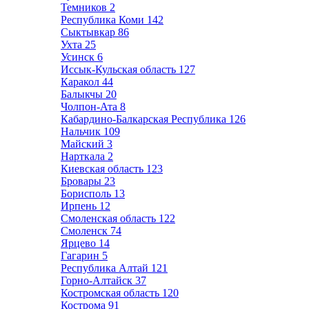
Темников
2
Республика Коми
142
Сыктывкар
86
Ухта
25
Усинск
6
Иссык-Кульская область
127
Каракол
44
Балыкчы
20
Чолпон-Ата
8
Кабардино-Балкарская Республика
126
Нальчик
109
Майский
3
Нарткала
2
Киевская область
123
Бровары
23
Борисполь
13
Ирпень
12
Смоленская область
122
Смоленск
74
Ярцево
14
Гагарин
5
Республика Алтай
121
Горно-Алтайск
37
Костромская область
120
Кострома
91