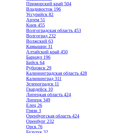
Приморский край
504
Владивосток
196
Уссурийск
82
Артем
51
Киев
455
Волгоградская область
453
Волгоград
232
Волжский
63
Камышин
31
Алтайский край
450
Барнаул
196
Бийск
64
Рубцовск
29
Калининградская область
428
Калининград
311
Зеленоградск
11
Гвардейск
10
Липецкая область
424
Липецк
349
Елец
26
Грязи
3
Оренбургская область
424
Оренбург
232
Орск
76
Бузулук
32