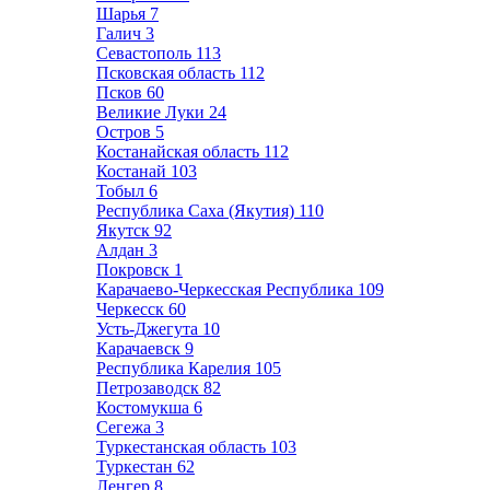
Шарья
7
Галич
3
Севастополь
113
Псковская область
112
Псков
60
Великие Луки
24
Остров
5
Костанайская область
112
Костанай
103
Тобыл
6
Республика Саха (Якутия)
110
Якутск
92
Алдан
3
Покровск
1
Карачаево-Черкесская Республика
109
Черкесск
60
Усть-Джегута
10
Карачаевск
9
Республика Карелия
105
Петрозаводск
82
Костомукша
6
Сегежа
3
Туркестанская область
103
Туркестан
62
Ленгер
8