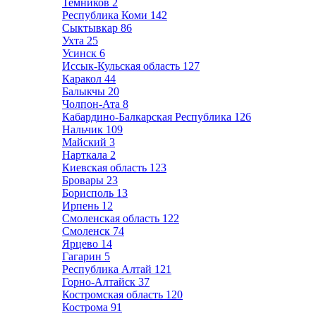
Темников
2
Республика Коми
142
Сыктывкар
86
Ухта
25
Усинск
6
Иссык-Кульская область
127
Каракол
44
Балыкчы
20
Чолпон-Ата
8
Кабардино-Балкарская Республика
126
Нальчик
109
Майский
3
Нарткала
2
Киевская область
123
Бровары
23
Борисполь
13
Ирпень
12
Смоленская область
122
Смоленск
74
Ярцево
14
Гагарин
5
Республика Алтай
121
Горно-Алтайск
37
Костромская область
120
Кострома
91