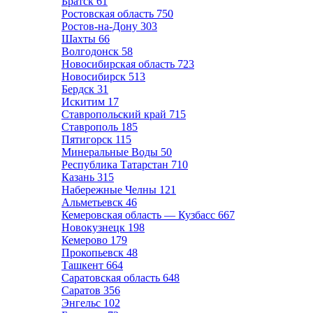
Братск
61
Ростовская область
750
Ростов-на-Дону
303
Шахты
66
Волгодонск
58
Новосибирская область
723
Новосибирск
513
Бердск
31
Искитим
17
Ставропольский край
715
Ставрополь
185
Пятигорск
115
Минеральные Воды
50
Республика Татарстан
710
Казань
315
Набережные Челны
121
Альметьевск
46
Кемеровская область — Кузбасс
667
Новокузнецк
198
Кемерово
179
Прокопьевск
48
Ташкент
664
Саратовская область
648
Саратов
356
Энгельс
102