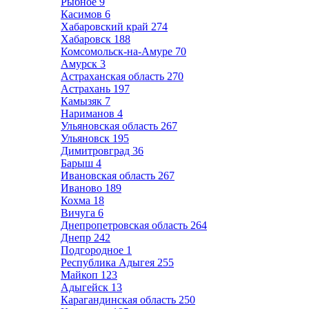
Рыбное
9
Касимов
6
Хабаровский край
274
Хабаровск
188
Комсомольск-на-Амуре
70
Амурск
3
Астраханская область
270
Астрахань
197
Камызяк
7
Нариманов
4
Ульяновская область
267
Ульяновск
195
Димитровград
36
Барыш
4
Ивановская область
267
Иваново
189
Кохма
18
Вичуга
6
Днепропетровская область
264
Днепр
242
Подгородное
1
Республика Адыгея
255
Майкоп
123
Адыгейск
13
Карагандинская область
250