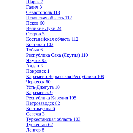
Шарья
7
Галич
3
Севастополь
113
Псковская область
112
Псков
60
Великие Луки
24
Остров
5
Костанайская область
112
Костанай
103
Тобыл
6
Республика Саха (Якутия)
110
Якутск
92
Алдан
3
Покровск
1
Карачаево-Черкесская Республика
109
Черкесск
60
Усть-Джегута
10
Карачаевск
9
Республика Карелия
105
Петрозаводск
82
Костомукша
6
Сегежа
3
Туркестанская область
103
Туркестан
62
Ленгер
8