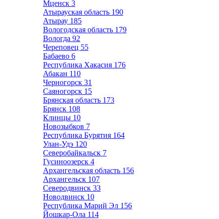
Мценск
3
Атырауская область
190
Атырау
185
Вологодская область
179
Вологда
92
Череповец
55
Бабаево
6
Республика Хакасия
176
Абакан
110
Черногорск
31
Саяногорск
15
Брянская область
173
Брянск
108
Клинцы
10
Новозыбков
7
Республика Бурятия
164
Улан-Удэ
120
Северобайкальск
7
Гусиноозерск
4
Архангельская область
156
Архангельск
107
Северодвинск
33
Новодвинск
10
Республика Марий Эл
156
Йошкар-Ола
114