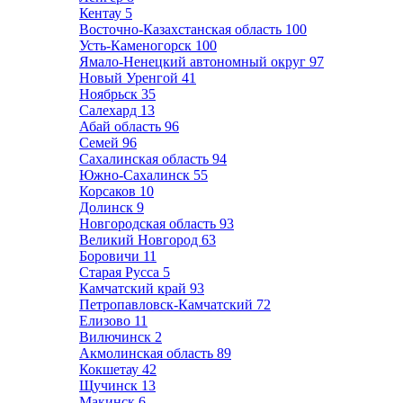
Кентау
5
Восточно-Казахстанская область
100
Усть-Каменогорск
100
Ямало-Ненецкий автономный округ
97
Новый Уренгой
41
Ноябрьск
35
Салехард
13
Абай область
96
Семей
96
Сахалинская область
94
Южно-Сахалинск
55
Корсаков
10
Долинск
9
Новгородская область
93
Великий Новгород
63
Боровичи
11
Старая Русса
5
Камчатский край
93
Петропавловск-Камчатский
72
Елизово
11
Вилючинск
2
Акмолинская область
89
Кокшетау
42
Щучинск
13
Макинск
6