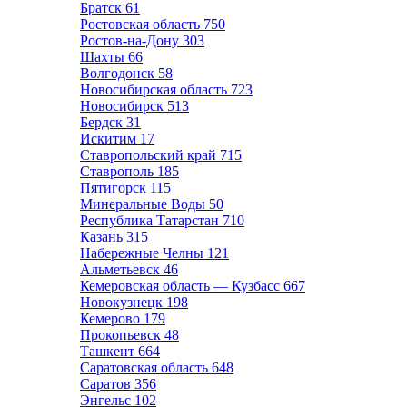
Братск
61
Ростовская область
750
Ростов-на-Дону
303
Шахты
66
Волгодонск
58
Новосибирская область
723
Новосибирск
513
Бердск
31
Искитим
17
Ставропольский край
715
Ставрополь
185
Пятигорск
115
Минеральные Воды
50
Республика Татарстан
710
Казань
315
Набережные Челны
121
Альметьевск
46
Кемеровская область — Кузбасс
667
Новокузнецк
198
Кемерово
179
Прокопьевск
48
Ташкент
664
Саратовская область
648
Саратов
356
Энгельс
102