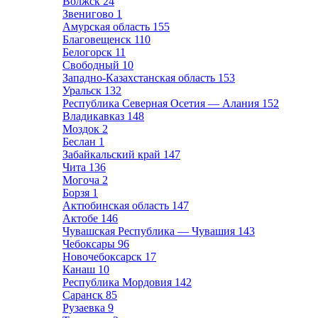
Волжск
24
Звенигово
1
Амурская область
155
Благовещенск
110
Белогорск
11
Свободный
10
Западно-Казахстанская область
153
Уральск
132
Республика Северная Осетия — Алания
152
Владикавказ
148
Моздок
2
Беслан
1
Забайкальский край
147
Чита
136
Могоча
2
Борзя
1
Актюбинская область
147
Актобе
146
Чувашская Республика — Чувашия
143
Чебоксары
96
Новочебоксарск
17
Канаш
10
Республика Мордовия
142
Саранск
85
Рузаевка
9