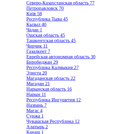
Северо-Казахстанская область
77
Петропавловск
70
Київ
58
Республика Тыва
45
Кызыл
40
Чадан
1
Ошская область
45
Ташкентская область
45
Чирчик
11
Газалкент
7
Еврейская автономная область
30
Биробиджан
29
Республика Калмыкия
27
Элиста
20
Магаданская область
22
Магадан
21
Нарынская область
16
Нарын
11
Республика Ингушетия
12
Назрань
7
Магас
4
Сунжа
1
Чувашская Республика
12
Алатырь
2
Канаш
1