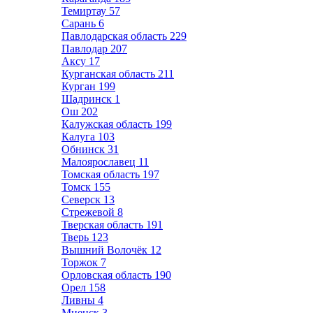
Темиртау
57
Сарань
6
Павлодарская область
229
Павлодар
207
Аксу
17
Курганская область
211
Курган
199
Шадринск
1
Ош
202
Калужская область
199
Калуга
103
Обнинск
31
Малоярославец
11
Томская область
197
Томск
155
Северск
13
Стрежевой
8
Тверская область
191
Тверь
123
Вышний Волочёк
12
Торжок
7
Орловская область
190
Орел
158
Ливны
4
Мценск
3