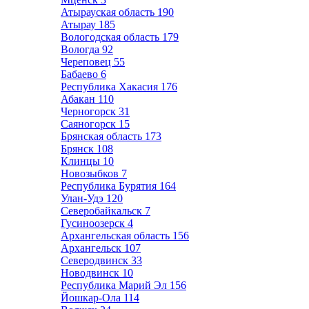
Атырауская область
190
Атырау
185
Вологодская область
179
Вологда
92
Череповец
55
Бабаево
6
Республика Хакасия
176
Абакан
110
Черногорск
31
Саяногорск
15
Брянская область
173
Брянск
108
Клинцы
10
Новозыбков
7
Республика Бурятия
164
Улан-Удэ
120
Северобайкальск
7
Гусиноозерск
4
Архангельская область
156
Архангельск
107
Северодвинск
33
Новодвинск
10
Республика Марий Эл
156
Йошкар-Ола
114