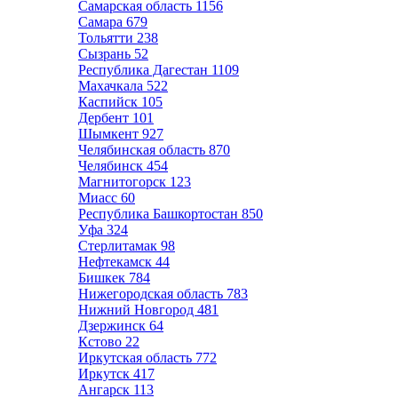
Самарская область
1156
Самара
679
Тольятти
238
Сызрань
52
Республика Дагестан
1109
Махачкала
522
Каспийск
105
Дербент
101
Шымкент
927
Челябинская область
870
Челябинск
454
Магнитогорск
123
Миасс
60
Республика Башкортостан
850
Уфа
324
Стерлитамак
98
Нефтекамск
44
Бишкек
784
Нижегородская область
783
Нижний Новгород
481
Дзержинск
64
Кстово
22
Иркутская область
772
Иркутск
417
Ангарск
113