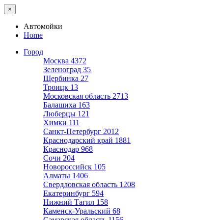
×
Автомойки
Home
Город
Москва
4372
Зеленоград
35
Щербинка
27
Троицк
13
Московская область
2713
Балашиха
163
Люберцы
121
Химки
111
Санкт-Петербург
2012
Краснодарский край
1881
Краснодар
968
Сочи
204
Новороссийск
105
Алматы
1406
Свердловская область
1208
Екатеринбург
594
Нижний Тагил
158
Каменск-Уральский
68
Самарская область
1156