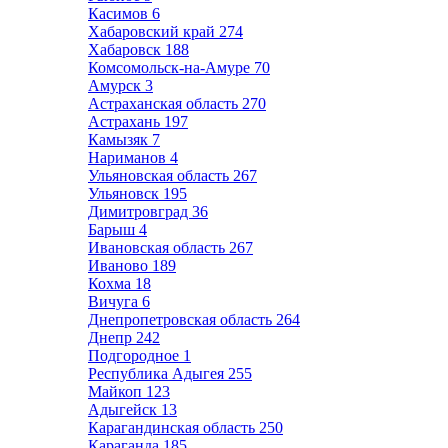
Касимов
6
Хабаровский край
274
Хабаровск
188
Комсомольск-на-Амуре
70
Амурск
3
Астраханская область
270
Астрахань
197
Камызяк
7
Нариманов
4
Ульяновская область
267
Ульяновск
195
Димитровград
36
Барыш
4
Ивановская область
267
Иваново
189
Кохма
18
Вичуга
6
Днепропетровская область
264
Днепр
242
Подгородное
1
Республика Адыгея
255
Майкоп
123
Адыгейск
13
Карагандинская область
250
Караганда
185