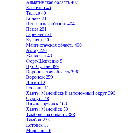
Алматинская область
407
Каскелен
45
Талгар
40
Конаев
21
Пензенская область
404
Пенза
281
Заречный
21
Кузнецк
20
Мангистауская область
400
Актау
220
Жанаозен
48
Форт-Шевченко
5
Нур-Султан
399
Воронежская область
396
Воронеж
259
Лиски
12
Россошь
11
Ханты-Мансийский автономный округ
396
Сургут
148
Нижневартовск
108
Ханты-Мансийск
53
Тамбовская область
388
Тамбов
273
Котовск
18
Моршанск
6