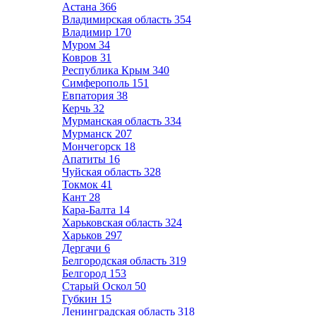
Астана
366
Владимирская область
354
Владимир
170
Муром
34
Ковров
31
Республика Крым
340
Симферополь
151
Евпатория
38
Керчь
32
Мурманская область
334
Мурманск
207
Мончегорск
18
Апатиты
16
Чуйская область
328
Токмок
41
Кант
28
Кара-Балта
14
Харьковская область
324
Харьков
297
Дергачи
6
Белгородская область
319
Белгород
153
Старый Оскол
50
Губкин
15
Ленинградская область
318