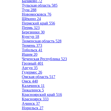
Балаково
72
Тульская область
585
Тула
288
Новомосковск
76
Щёкино
24
Пермский край
556
Пермь
323
Березники
30
Кунгур
18
Тюменская область
528
Тюмень
373
Тобольск
41
Ишим
20
Чеченская Республика
523
Грозный
401
Аргун
35
Гудермес
26
Омская область
517
Омск
440
Калачинск
11
Тюкалинск
5
Красноярский край
516
Красноярск
333
Ачинск
37
Норильск
27