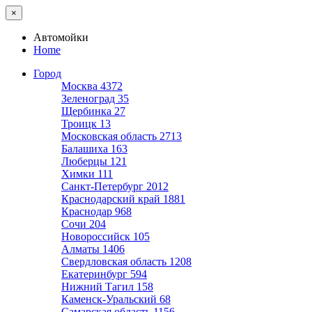
×
Автомойки
Home
Город
Москва
4372
Зеленоград
35
Щербинка
27
Троицк
13
Московская область
2713
Балашиха
163
Люберцы
121
Химки
111
Санкт-Петербург
2012
Краснодарский край
1881
Краснодар
968
Сочи
204
Новороссийск
105
Алматы
1406
Свердловская область
1208
Екатеринбург
594
Нижний Тагил
158
Каменск-Уральский
68
Самарская область
1156