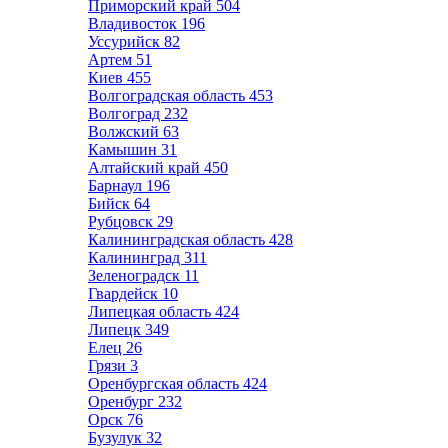
Приморский край
504
Владивосток
196
Уссурийск
82
Артем
51
Киев
455
Волгоградская область
453
Волгоград
232
Волжский
63
Камышин
31
Алтайский край
450
Барнаул
196
Бийск
64
Рубцовск
29
Калининградская область
428
Калининград
311
Зеленоградск
11
Гвардейск
10
Липецкая область
424
Липецк
349
Елец
26
Грязи
3
Оренбургская область
424
Оренбург
232
Орск
76
Бузулук
32