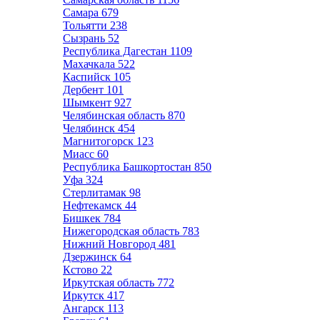
Самара
679
Тольятти
238
Сызрань
52
Республика Дагестан
1109
Махачкала
522
Каспийск
105
Дербент
101
Шымкент
927
Челябинская область
870
Челябинск
454
Магнитогорск
123
Миасс
60
Республика Башкортостан
850
Уфа
324
Стерлитамак
98
Нефтекамск
44
Бишкек
784
Нижегородская область
783
Нижний Новгород
481
Дзержинск
64
Кстово
22
Иркутская область
772
Иркутск
417
Ангарск
113