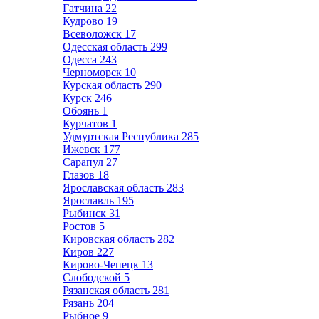
Гатчина
22
Кудрово
19
Всеволожск
17
Одесская область
299
Одесса
243
Черноморск
10
Курская область
290
Курск
246
Обоянь
1
Курчатов
1
Удмуртская Республика
285
Ижевск
177
Сарапул
27
Глазов
18
Ярославская область
283
Ярославль
195
Рыбинск
31
Ростов
5
Кировская область
282
Киров
227
Кирово-Чепецк
13
Слободской
5
Рязанская область
281
Рязань
204
Рыбное
9