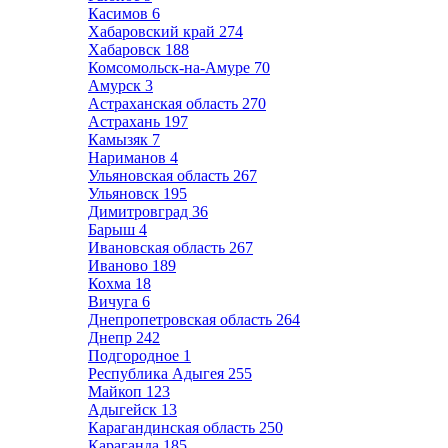
Касимов
6
Хабаровский край
274
Хабаровск
188
Комсомольск-на-Амуре
70
Амурск
3
Астраханская область
270
Астрахань
197
Камызяк
7
Нариманов
4
Ульяновская область
267
Ульяновск
195
Димитровград
36
Барыш
4
Ивановская область
267
Иваново
189
Кохма
18
Вичуга
6
Днепропетровская область
264
Днепр
242
Подгородное
1
Республика Адыгея
255
Майкоп
123
Адыгейск
13
Карагандинская область
250
Караганда
185