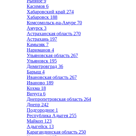
Рыбное
9
Касимов
6
Хабаровский край
274
Хабаровск
188
Комсомольск-на-Амуре
70
Амурск
3
Астраханская область
270
Астрахань
197
Камызяк
7
Нариманов
4
Ульяновская область
267
Ульяновск
195
Димитровград
36
Барыш
4
Ивановская область
267
Иваново
189
Кохма
18
Вичуга
6
Днепропетровская область
264
Днепр
242
Подгородное
1
Республика Адыгея
255
Майкоп
123
Адыгейск
13
Карагандинская область
250