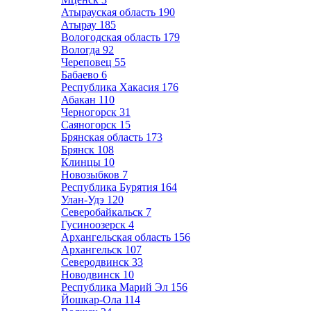
Атырауская область
190
Атырау
185
Вологодская область
179
Вологда
92
Череповец
55
Бабаево
6
Республика Хакасия
176
Абакан
110
Черногорск
31
Саяногорск
15
Брянская область
173
Брянск
108
Клинцы
10
Новозыбков
7
Республика Бурятия
164
Улан-Удэ
120
Северобайкальск
7
Гусиноозерск
4
Архангельская область
156
Архангельск
107
Северодвинск
33
Новодвинск
10
Республика Марий Эл
156
Йошкар-Ола
114