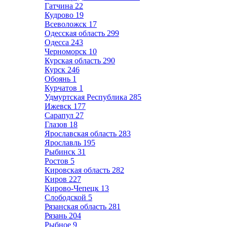
Гатчина
22
Кудрово
19
Всеволожск
17
Одесская область
299
Одесса
243
Черноморск
10
Курская область
290
Курск
246
Обоянь
1
Курчатов
1
Удмуртская Республика
285
Ижевск
177
Сарапул
27
Глазов
18
Ярославская область
283
Ярославль
195
Рыбинск
31
Ростов
5
Кировская область
282
Киров
227
Кирово-Чепецк
13
Слободской
5
Рязанская область
281
Рязань
204
Рыбное
9