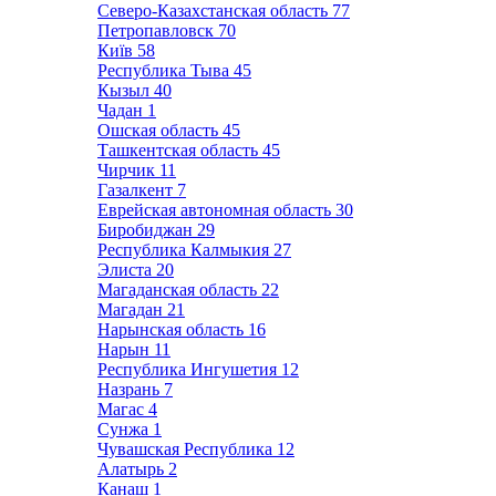
Северо-Казахстанская область
77
Петропавловск
70
Київ
58
Республика Тыва
45
Кызыл
40
Чадан
1
Ошская область
45
Ташкентская область
45
Чирчик
11
Газалкент
7
Еврейская автономная область
30
Биробиджан
29
Республика Калмыкия
27
Элиста
20
Магаданская область
22
Магадан
21
Нарынская область
16
Нарын
11
Республика Ингушетия
12
Назрань
7
Магас
4
Сунжа
1
Чувашская Республика
12
Алатырь
2
Канаш
1