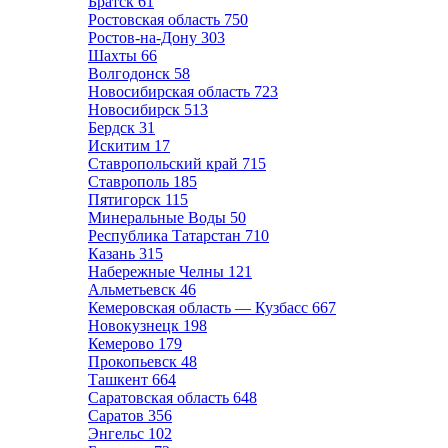
Братск
61
Ростовская область
750
Ростов-на-Дону
303
Шахты
66
Волгодонск
58
Новосибирская область
723
Новосибирск
513
Бердск
31
Искитим
17
Ставропольский край
715
Ставрополь
185
Пятигорск
115
Минеральные Воды
50
Республика Татарстан
710
Казань
315
Набережные Челны
121
Альметьевск
46
Кемеровская область — Кузбасс
667
Новокузнецк
198
Кемерово
179
Прокопьевск
48
Ташкент
664
Саратовская область
648
Саратов
356
Энгельс
102