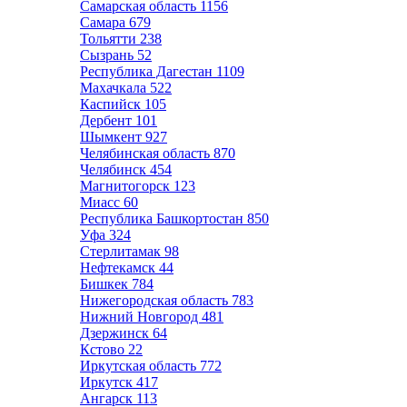
Самарская область
1156
Самара
679
Тольятти
238
Сызрань
52
Республика Дагестан
1109
Махачкала
522
Каспийск
105
Дербент
101
Шымкент
927
Челябинская область
870
Челябинск
454
Магнитогорск
123
Миасс
60
Республика Башкортостан
850
Уфа
324
Стерлитамак
98
Нефтекамск
44
Бишкек
784
Нижегородская область
783
Нижний Новгород
481
Дзержинск
64
Кстово
22
Иркутская область
772
Иркутск
417
Ангарск
113