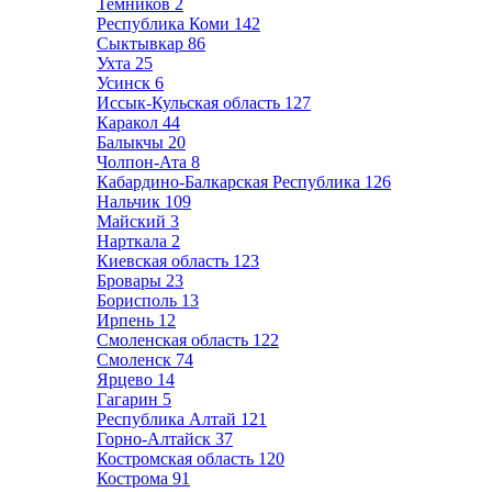
Темников
2
Республика Коми
142
Сыктывкар
86
Ухта
25
Усинск
6
Иссык-Кульская область
127
Каракол
44
Балыкчы
20
Чолпон-Ата
8
Кабардино-Балкарская Республика
126
Нальчик
109
Майский
3
Нарткала
2
Киевская область
123
Бровары
23
Борисполь
13
Ирпень
12
Смоленская область
122
Смоленск
74
Ярцево
14
Гагарин
5
Республика Алтай
121
Горно-Алтайск
37
Костромская область
120
Кострома
91