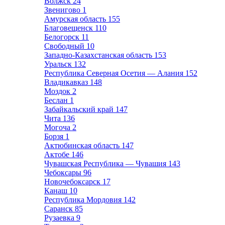
Волжск
24
Звенигово
1
Амурская область
155
Благовещенск
110
Белогорск
11
Свободный
10
Западно-Казахстанская область
153
Уральск
132
Республика Северная Осетия — Алания
152
Владикавказ
148
Моздок
2
Беслан
1
Забайкальский край
147
Чита
136
Могоча
2
Борзя
1
Актюбинская область
147
Актобе
146
Чувашская Республика — Чувашия
143
Чебоксары
96
Новочебоксарск
17
Канаш
10
Республика Мордовия
142
Саранск
85
Рузаевка
9