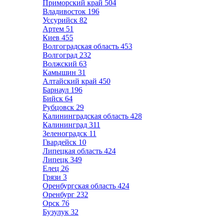
Приморский край
504
Владивосток
196
Уссурийск
82
Артем
51
Киев
455
Волгоградская область
453
Волгоград
232
Волжский
63
Камышин
31
Алтайский край
450
Барнаул
196
Бийск
64
Рубцовск
29
Калининградская область
428
Калининград
311
Зеленоградск
11
Гвардейск
10
Липецкая область
424
Липецк
349
Елец
26
Грязи
3
Оренбургская область
424
Оренбург
232
Орск
76
Бузулук
32