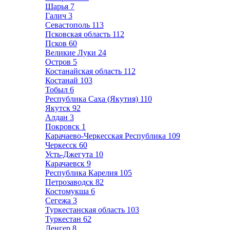
Шарья
7
Галич
3
Севастополь
113
Псковская область
112
Псков
60
Великие Луки
24
Остров
5
Костанайская область
112
Костанай
103
Тобыл
6
Республика Саха (Якутия)
110
Якутск
92
Алдан
3
Покровск
1
Карачаево-Черкесская Республика
109
Черкесск
60
Усть-Джегута
10
Карачаевск
9
Республика Карелия
105
Петрозаводск
82
Костомукша
6
Сегежа
3
Туркестанская область
103
Туркестан
62
Ленгер
8