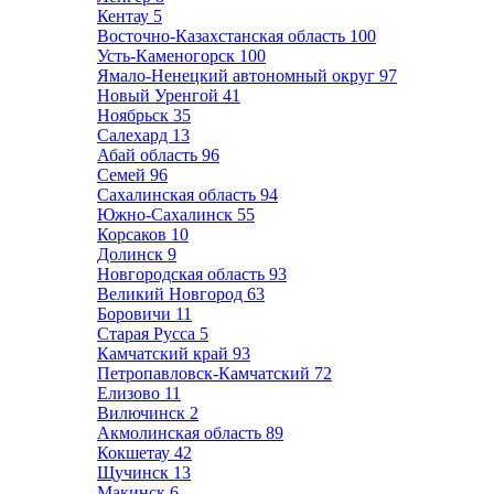
Кентау
5
Восточно-Казахстанская область
100
Усть-Каменогорск
100
Ямало-Ненецкий автономный округ
97
Новый Уренгой
41
Ноябрьск
35
Салехард
13
Абай область
96
Семей
96
Сахалинская область
94
Южно-Сахалинск
55
Корсаков
10
Долинск
9
Новгородская область
93
Великий Новгород
63
Боровичи
11
Старая Русса
5
Камчатский край
93
Петропавловск-Камчатский
72
Елизово
11
Вилючинск
2
Акмолинская область
89
Кокшетау
42
Щучинск
13
Макинск
6