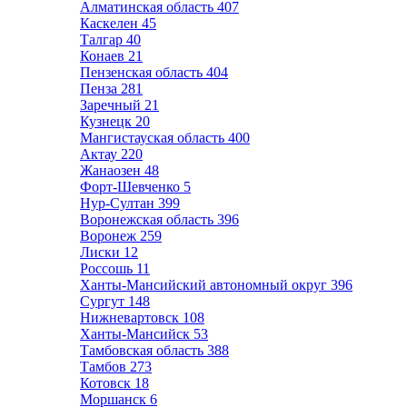
Алматинская область
407
Каскелен
45
Талгар
40
Конаев
21
Пензенская область
404
Пенза
281
Заречный
21
Кузнецк
20
Мангистауская область
400
Актау
220
Жанаозен
48
Форт-Шевченко
5
Нур-Султан
399
Воронежская область
396
Воронеж
259
Лиски
12
Россошь
11
Ханты-Мансийский автономный округ
396
Сургут
148
Нижневартовск
108
Ханты-Мансийск
53
Тамбовская область
388
Тамбов
273
Котовск
18
Моршанск
6