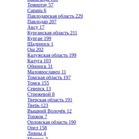
Темиртау
57
Сарань
6
Павлодарская область
229
Павлодар
207
Аксу
17
Курганская область
211
Курган
199
Шадринск
1
Ош
202
Калужская область
199
Калуга
103
Обнинск
31
Малоярославец
11
Томская область
197
Томск
155
Северск
13
Стрежевой
8
Тверская область
191
Тверь
123
Вышний Волочёк
12
Торжок
7
Орловская область
190
Орел
158
Ливны
4
Мценск
3