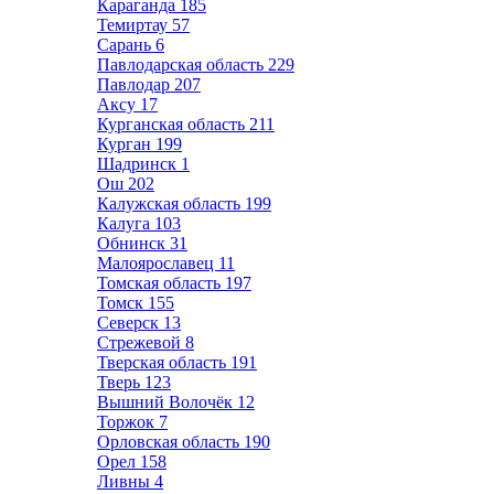
Караганда
185
Темиртау
57
Сарань
6
Павлодарская область
229
Павлодар
207
Аксу
17
Курганская область
211
Курган
199
Шадринск
1
Ош
202
Калужская область
199
Калуга
103
Обнинск
31
Малоярославец
11
Томская область
197
Томск
155
Северск
13
Стрежевой
8
Тверская область
191
Тверь
123
Вышний Волочёк
12
Торжок
7
Орловская область
190
Орел
158
Ливны
4