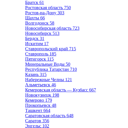
Братск
61
Ростовская область
750
Ростов-на-Дону
303
Шахты
66
Волгодонск
58
Новосибирская область
723
Новосибирск
513
Бердск
31
Искитим
17
Ставропольский край
715
Ставрополь
185
Пятигорск
115
Минеральные Воды
50
Республика Татарстан
710
Казань
315
Набережные Челны
121
Альметьевск
46
Кемеровская область — Кузбасс
667
Новокузнецк
198
Кемерово
179
Прокопьевск
48
Ташкент
664
Саратовская область
648
Саратов
356
Энгельс
102