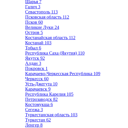
Шарья
7
Галич
3
Севастополь
113
Псковская область
112
Псков
60
Великие Луки
24
Остров
5
Костанайская область
112
Костанай
103
Тобыл
6
Республика Саха (Якутия)
110
Якутск
92
Алдан
3
Покровск
1
Карачаево-Черкесская Республика
109
Черкесск
60
Усть-Джегута
10
Карачаевск
9
Республика Карелия
105
Петрозаводск
82
Костомукша
6
Сегежа
3
Туркестанская область
103
Туркестан
62
Ленгер
8