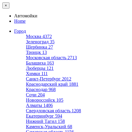
×
Автомойки
Home
Город
Москва
4372
Зеленоград
35
Щербинка
27
Троицк
13
Московская область
2713
Балашиха
163
Люберцы
121
Химки
111
Санкт-Петербург
2012
Краснодарский край
1881
Краснодар
968
Сочи
204
Новороссийск
105
Алматы
1406
Свердловская область
1208
Екатеринбург
594
Нижний Тагил
158
Каменск-Уральский
68
Самарская область
1156