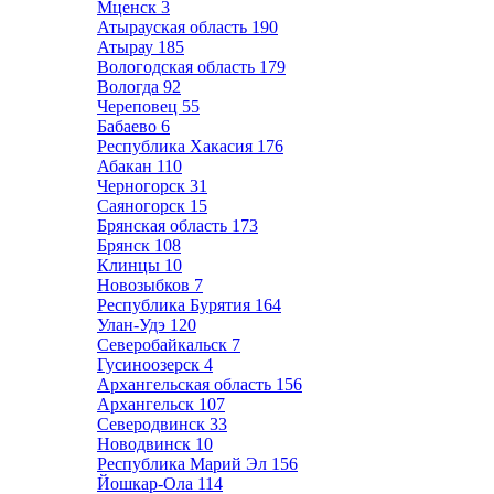
Мценск
3
Атырауская область
190
Атырау
185
Вологодская область
179
Вологда
92
Череповец
55
Бабаево
6
Республика Хакасия
176
Абакан
110
Черногорск
31
Саяногорск
15
Брянская область
173
Брянск
108
Клинцы
10
Новозыбков
7
Республика Бурятия
164
Улан-Удэ
120
Северобайкальск
7
Гусиноозерск
4
Архангельская область
156
Архангельск
107
Северодвинск
33
Новодвинск
10
Республика Марий Эл
156
Йошкар-Ола
114