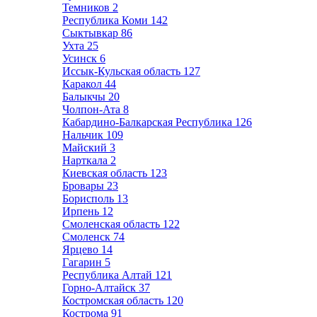
Темников
2
Республика Коми
142
Сыктывкар
86
Ухта
25
Усинск
6
Иссык-Кульская область
127
Каракол
44
Балыкчы
20
Чолпон-Ата
8
Кабардино-Балкарская Республика
126
Нальчик
109
Майский
3
Нарткала
2
Киевская область
123
Бровары
23
Борисполь
13
Ирпень
12
Смоленская область
122
Смоленск
74
Ярцево
14
Гагарин
5
Республика Алтай
121
Горно-Алтайск
37
Костромская область
120
Кострома
91