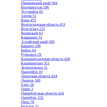
Приморский край
504
Владивосток
196
Уссурийск
82
Артем
51
Киев
455
Волгоградская область
453
Волгоград
232
Волжский
63
Камышин
31
Алтайский край
450
Барнаул
196
Бийск
64
Рубцовск
29
Калининградская область
428
Калининград
311
Зеленоградск
11
Гвардейск
10
Липецкая область
424
Липецк
349
Елец
26
Грязи
3
Оренбургская область
424
Оренбург
232
Орск
76
Бузулук
32