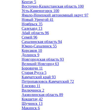
Кентау
5
Восточно-Казахстанская область
100
Усть-Каменогорск
100
Ямало-Ненецкий автономный округ
97
Новый Уренгой
41
Ноябрьск
35
Салехард
13
Абай область
96
Семей
96
Сахалинская область
94
Южно-Сахалинск
55
Корсаков
10
Долинск
9
Новгородская область
93
Великий Новгород
63
Боровичи
11
Старая Русса
5
Камчатский край
93
Петропавловск-Камчатский
72
Елизово
11
Вилючинск
2
Акмолинская область
89
Кокшетау
42
Щучинск
13
Макинск
6