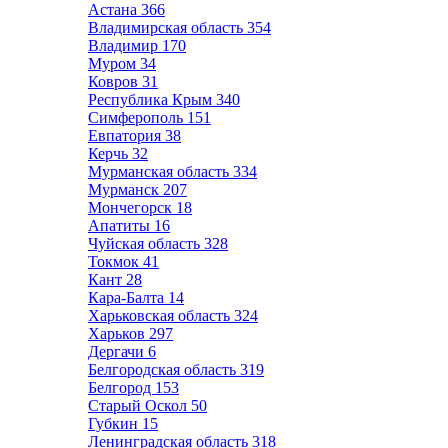
Астана
366
Владимирская область
354
Владимир
170
Муром
34
Ковров
31
Республика Крым
340
Симферополь
151
Евпатория
38
Керчь
32
Мурманская область
334
Мурманск
207
Мончегорск
18
Апатиты
16
Чуйская область
328
Токмок
41
Кант
28
Кара-Балта
14
Харьковская область
324
Харьков
297
Дергачи
6
Белгородская область
319
Белгород
153
Старый Оскол
50
Губкин
15
Ленинградская область
318