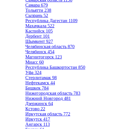
Самара
679
Тольятти
238
Сызрань
52
Республика Дагестан
1109
Махачкала
522
Каспийск
105
Дербент
101
Шымкент
927
Челябинская область
870
Челябинск
454
Магнитогорск
123
Миасс
60
Республика Башкортостан
850
Уфа
324
Стерлитамак
98
Нефтекамск
44
Бишкек
784
Нижегородская область
783
Нижний Новгород
481
Дзержинск
64
Кстово
22
Иркутская область
772
Иркутск
417
Ангарск
113