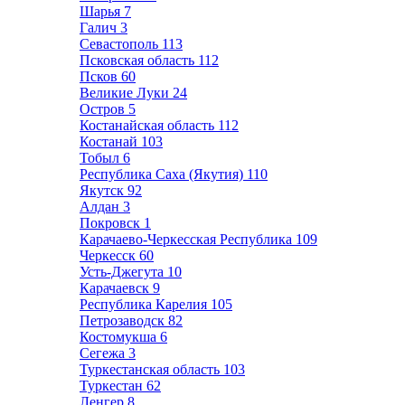
Шарья
7
Галич
3
Севастополь
113
Псковская область
112
Псков
60
Великие Луки
24
Остров
5
Костанайская область
112
Костанай
103
Тобыл
6
Республика Саха (Якутия)
110
Якутск
92
Алдан
3
Покровск
1
Карачаево-Черкесская Республика
109
Черкесск
60
Усть-Джегута
10
Карачаевск
9
Республика Карелия
105
Петрозаводск
82
Костомукша
6
Сегежа
3
Туркестанская область
103
Туркестан
62
Ленгер
8