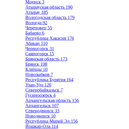
Мценск
3
Атырауская область
190
Атырау
185
Вологодская область
179
Вологда
92
Череповец
55
Бабаево
6
Республика Хакасия
176
Абакан
110
Черногорск
31
Саяногорск
15
Брянская область
173
Брянск
108
Клинцы
10
Новозыбков
7
Республика Бурятия
164
Улан-Удэ
120
Северобайкальск
7
Гусиноозерск
4
Архангельская область
156
Архангельск
107
Северодвинск
33
Новодвинск
10
Республика Марий Эл
156
Йошкар-Ола
114