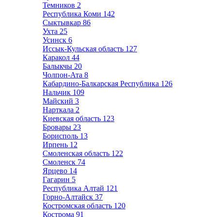
Темников
2
Республика Коми
142
Сыктывкар
86
Ухта
25
Усинск
6
Иссык-Кульская область
127
Каракол
44
Балыкчы
20
Чолпон-Ата
8
Кабардино-Балкарская Республика
126
Нальчик
109
Майский
3
Нарткала
2
Киевская область
123
Бровары
23
Борисполь
13
Ирпень
12
Смоленская область
122
Смоленск
74
Ярцево
14
Гагарин
5
Республика Алтай
121
Горно-Алтайск
37
Костромская область
120
Кострома
91