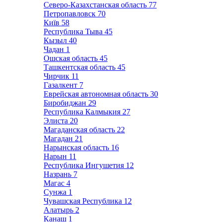
Северо-Казахстанская область
77
Петропавловск
70
Київ
58
Республика Тыва
45
Кызыл
40
Чадан
1
Ошская область
45
Ташкентская область
45
Чирчик
11
Газалкент
7
Еврейская автономная область
30
Биробиджан
29
Республика Калмыкия
27
Элиста
20
Магаданская область
22
Магадан
21
Нарынская область
16
Нарын
11
Республика Ингушетия
12
Назрань
7
Магас
4
Сунжа
1
Чувашская Республика
12
Алатырь
2
Канаш
1