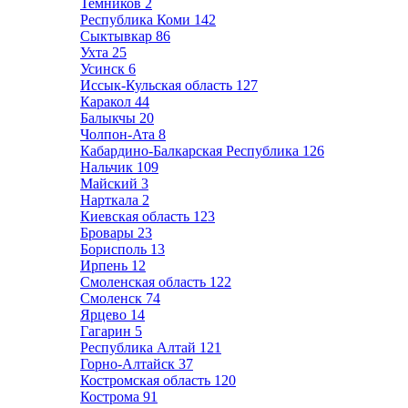
Темников
2
Республика Коми
142
Сыктывкар
86
Ухта
25
Усинск
6
Иссык-Кульская область
127
Каракол
44
Балыкчы
20
Чолпон-Ата
8
Кабардино-Балкарская Республика
126
Нальчик
109
Майский
3
Нарткала
2
Киевская область
123
Бровары
23
Борисполь
13
Ирпень
12
Смоленская область
122
Смоленск
74
Ярцево
14
Гагарин
5
Республика Алтай
121
Горно-Алтайск
37
Костромская область
120
Кострома
91