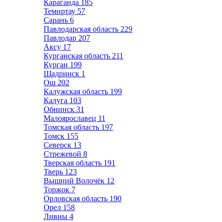
Караганда
185
Темиртау
57
Сарань
6
Павлодарская область
229
Павлодар
207
Аксу
17
Курганская область
211
Курган
199
Шадринск
1
Ош
202
Калужская область
199
Калуга
103
Обнинск
31
Малоярославец
11
Томская область
197
Томск
155
Северск
13
Стрежевой
8
Тверская область
191
Тверь
123
Вышний Волочёк
12
Торжок
7
Орловская область
190
Орел
158
Ливны
4