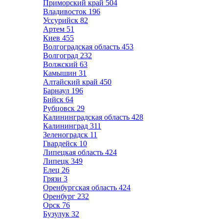
Приморский край
504
Владивосток
196
Уссурийск
82
Артем
51
Киев
455
Волгоградская область
453
Волгоград
232
Волжский
63
Камышин
31
Алтайский край
450
Барнаул
196
Бийск
64
Рубцовск
29
Калининградская область
428
Калининград
311
Зеленоградск
11
Гвардейск
10
Липецкая область
424
Липецк
349
Елец
26
Грязи
3
Оренбургская область
424
Оренбург
232
Орск
76
Бузулук
32