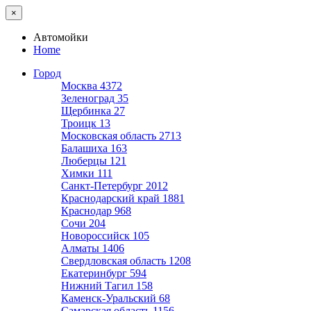
×
Автомойки
Home
Город
Москва
4372
Зеленоград
35
Щербинка
27
Троицк
13
Московская область
2713
Балашиха
163
Люберцы
121
Химки
111
Санкт-Петербург
2012
Краснодарский край
1881
Краснодар
968
Сочи
204
Новороссийск
105
Алматы
1406
Свердловская область
1208
Екатеринбург
594
Нижний Тагил
158
Каменск-Уральский
68
Самарская область
1156