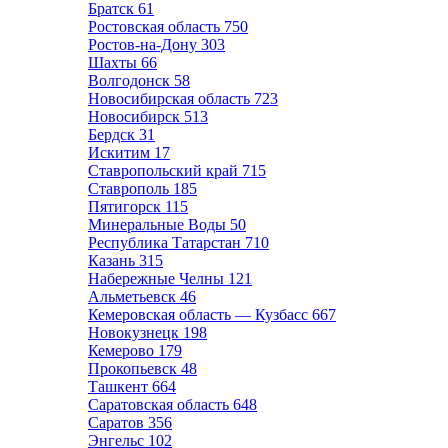
Братск
61
Ростовская область
750
Ростов-на-Дону
303
Шахты
66
Волгодонск
58
Новосибирская область
723
Новосибирск
513
Бердск
31
Искитим
17
Ставропольский край
715
Ставрополь
185
Пятигорск
115
Минеральные Воды
50
Республика Татарстан
710
Казань
315
Набережные Челны
121
Альметьевск
46
Кемеровская область — Кузбасс
667
Новокузнецк
198
Кемерово
179
Прокопьевск
48
Ташкент
664
Саратовская область
648
Саратов
356
Энгельс
102