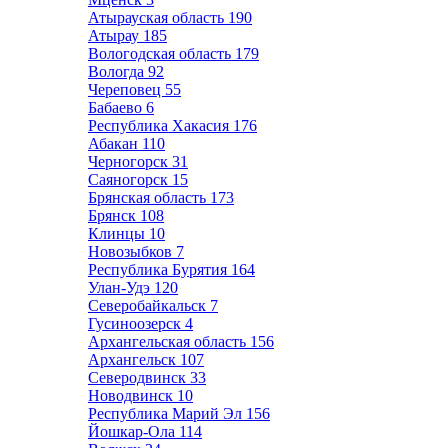
Атырауская область
190
Атырау
185
Вологодская область
179
Вологда
92
Череповец
55
Бабаево
6
Республика Хакасия
176
Абакан
110
Черногорск
31
Саяногорск
15
Брянская область
173
Брянск
108
Клинцы
10
Новозыбков
7
Республика Бурятия
164
Улан-Удэ
120
Северобайкальск
7
Гусиноозерск
4
Архангельская область
156
Архангельск
107
Северодвинск
33
Новодвинск
10
Республика Марий Эл
156
Йошкар-Ола
114