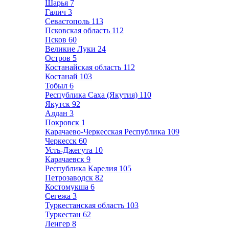
Шарья
7
Галич
3
Севастополь
113
Псковская область
112
Псков
60
Великие Луки
24
Остров
5
Костанайская область
112
Костанай
103
Тобыл
6
Республика Саха (Якутия)
110
Якутск
92
Алдан
3
Покровск
1
Карачаево-Черкесская Республика
109
Черкесск
60
Усть-Джегута
10
Карачаевск
9
Республика Карелия
105
Петрозаводск
82
Костомукша
6
Сегежа
3
Туркестанская область
103
Туркестан
62
Ленгер
8