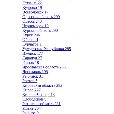
Гатчина
22
Кудрово
19
Всеволожск
17
Одесская область
299
Одесса
243
Черноморск
10
Курская область
290
Курск
246
Обоянь
1
Курчатов
1
Удмуртская Республика
285
Ижевск
177
Сарапул
27
Глазов
18
Ярославская область
283
Ярославль
195
Рыбинск
31
Ростов
5
Кировская область
282
Киров
227
Кирово-Чепецк
13
Слободской
5
Рязанская область
281
Рязань
204
Рыбное
9