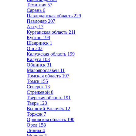
Темиртау
57
Сарань
6
Павлодарская область
229
Павлодар
207
Аксу
17
Курганская область
211
Курган
199
Шадринск
1
Ош
202
Калужская область
199
Калуга
103
Обнинск
31
Малоярославец
11
Томская область
197
Томск
155
Северск
13
Стрежевой
8
Тверская область
191
Тверь
123
Вышний Волочёк
12
Торжок
7
Орловская область
190
Орел
158
Ливны
4
Мценск
3