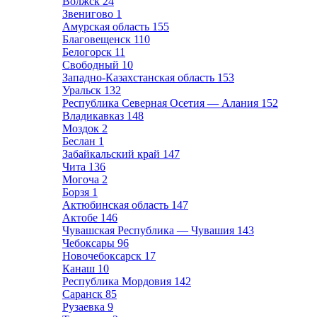
Волжск
24
Звенигово
1
Амурская область
155
Благовещенск
110
Белогорск
11
Свободный
10
Западно-Казахстанская область
153
Уральск
132
Республика Северная Осетия — Алания
152
Владикавказ
148
Моздок
2
Беслан
1
Забайкальский край
147
Чита
136
Могоча
2
Борзя
1
Актюбинская область
147
Актобе
146
Чувашская Республика — Чувашия
143
Чебоксары
96
Новочебоксарск
17
Канаш
10
Республика Мордовия
142
Саранск
85
Рузаевка
9