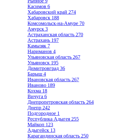
Рыбное
9
Касимов
6
Хабаровский край
274
Хабаровск
188
Комсомольск-на-Амуре
70
Амурск
3
Астраханская область
270
Астрахань
197
Камызяк
7
Нариманов
4
Ульяновская область
267
Ульяновск
195
Димитровград
36
Барыш
4
Ивановская область
267
Иваново
189
Кохма
18
Вичуга
6
Днепропетровская область
264
Днепр
242
Подгородное
1
Республика Адыгея
255
Майкоп
123
Адыгейск
13
Карагандинская область
250