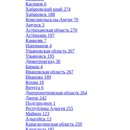
Касимов
6
Хабаровский край
274
Хабаровск
188
Комсомольск-на-Амуре
70
Амурск
3
Астраханская область
270
Астрахань
197
Камызяк
7
Нариманов
4
Ульяновская область
267
Ульяновск
195
Димитровград
36
Барыш
4
Ивановская область
267
Иваново
189
Кохма
18
Вичуга
6
Днепропетровская область
264
Днепр
242
Подгородное
1
Республика Адыгея
255
Майкоп
123
Адыгейск
13
Карагандинская область
250
Караганда
185