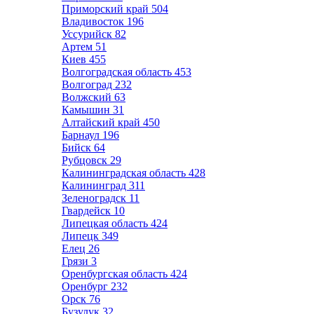
Приморский край
504
Владивосток
196
Уссурийск
82
Артем
51
Киев
455
Волгоградская область
453
Волгоград
232
Волжский
63
Камышин
31
Алтайский край
450
Барнаул
196
Бийск
64
Рубцовск
29
Калининградская область
428
Калининград
311
Зеленоградск
11
Гвардейск
10
Липецкая область
424
Липецк
349
Елец
26
Грязи
3
Оренбургская область
424
Оренбург
232
Орск
76
Бузулук
32