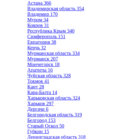
Астана
366
Владимирская область
354
Владимир
170
Муром
34
Ковров
31
Республика Крым
340
Симферополь
151
Евпатория
38
Керчь
32
Мурманская область
334
Мурманск
207
Мончегорск
18
Апатиты
16
Чуйская область
328
Токмок
41
Кант
28
Кара-Балта
14
Харьковская область
324
Харьков
297
Дергачи
6
Белгородская область
319
Белгород
153
Старый Оскол
50
Губкин
15
Ленинградская область
318