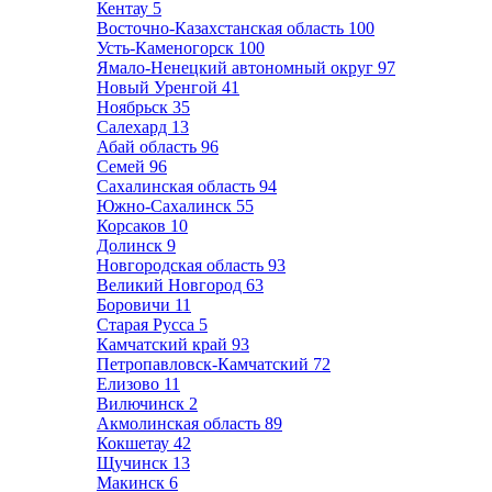
Кентау
5
Восточно-Казахстанская область
100
Усть-Каменогорск
100
Ямало-Ненецкий автономный округ
97
Новый Уренгой
41
Ноябрьск
35
Салехард
13
Абай область
96
Семей
96
Сахалинская область
94
Южно-Сахалинск
55
Корсаков
10
Долинск
9
Новгородская область
93
Великий Новгород
63
Боровичи
11
Старая Русса
5
Камчатский край
93
Петропавловск-Камчатский
72
Елизово
11
Вилючинск
2
Акмолинская область
89
Кокшетау
42
Щучинск
13
Макинск
6