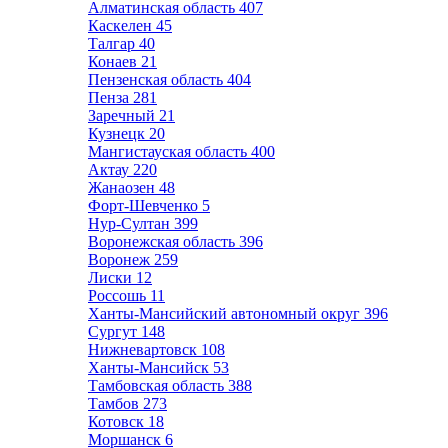
Алматинская область
407
Каскелен
45
Талгар
40
Конаев
21
Пензенская область
404
Пенза
281
Заречный
21
Кузнецк
20
Мангистауская область
400
Актау
220
Жанаозен
48
Форт-Шевченко
5
Нур-Султан
399
Воронежская область
396
Воронеж
259
Лиски
12
Россошь
11
Ханты-Мансийский автономный округ
396
Сургут
148
Нижневартовск
108
Ханты-Мансийск
53
Тамбовская область
388
Тамбов
273
Котовск
18
Моршанск
6