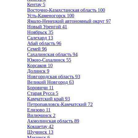
Кентау
5
Восточно-Казахстанская область
100
Усть-Каменогорск
100
Ямало-Ненецкий автономный округ
97
Новый Уренгой
41
Ноябрьск
35
Салехард
13
Абай область
96
Семей
96
Сахалинская область
94
Южно-Сахалинск
55
Корсаков
10
Долинск
9
Новгородская область
93
Великий Новгород
63
Боровичи
11
Старая Русса
5
Камчатский край
93
Петропавловск-Камчатский
72
Елизово
11
Вилючинск
2
Акмолинская область
89
Кокшетау
42
Щучинск
13
Макинск
6