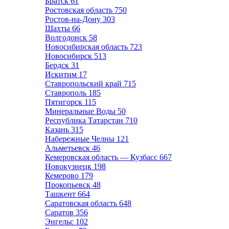
Братск
61
Ростовская область
750
Ростов-на-Дону
303
Шахты
66
Волгодонск
58
Новосибирская область
723
Новосибирск
513
Бердск
31
Искитим
17
Ставропольский край
715
Ставрополь
185
Пятигорск
115
Минеральные Воды
50
Республика Татарстан
710
Казань
315
Набережные Челны
121
Альметьевск
46
Кемеровская область — Кузбасс
667
Новокузнецк
198
Кемерово
179
Прокопьевск
48
Ташкент
664
Саратовская область
648
Саратов
356
Энгельс
102