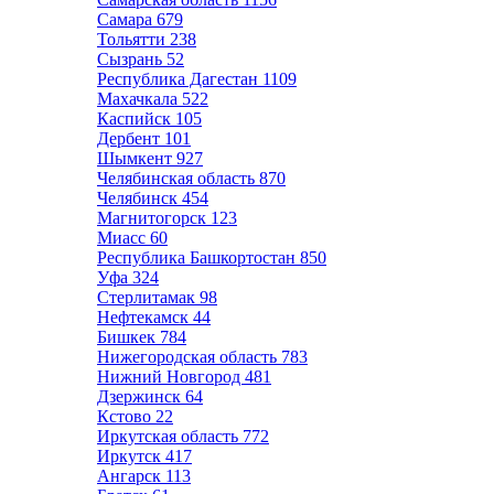
Самара
679
Тольятти
238
Сызрань
52
Республика Дагестан
1109
Махачкала
522
Каспийск
105
Дербент
101
Шымкент
927
Челябинская область
870
Челябинск
454
Магнитогорск
123
Миасс
60
Республика Башкортостан
850
Уфа
324
Стерлитамак
98
Нефтекамск
44
Бишкек
784
Нижегородская область
783
Нижний Новгород
481
Дзержинск
64
Кстово
22
Иркутская область
772
Иркутск
417
Ангарск
113