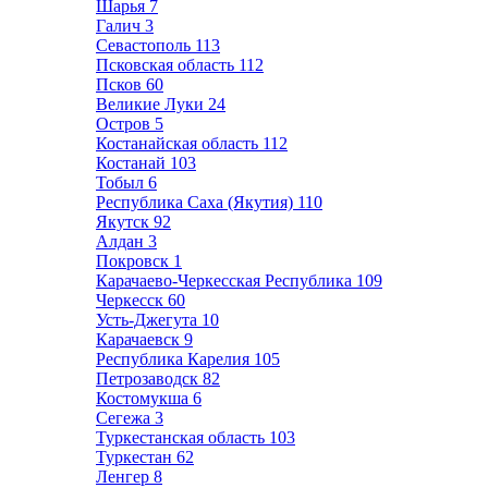
Шарья
7
Галич
3
Севастополь
113
Псковская область
112
Псков
60
Великие Луки
24
Остров
5
Костанайская область
112
Костанай
103
Тобыл
6
Республика Саха (Якутия)
110
Якутск
92
Алдан
3
Покровск
1
Карачаево-Черкесская Республика
109
Черкесск
60
Усть-Джегута
10
Карачаевск
9
Республика Карелия
105
Петрозаводск
82
Костомукша
6
Сегежа
3
Туркестанская область
103
Туркестан
62
Ленгер
8