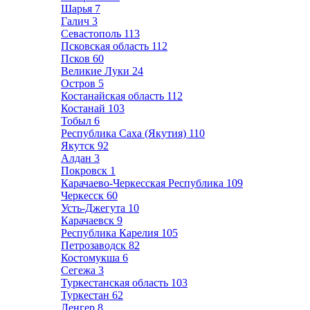
Шарья
7
Галич
3
Севастополь
113
Псковская область
112
Псков
60
Великие Луки
24
Остров
5
Костанайская область
112
Костанай
103
Тобыл
6
Республика Саха (Якутия)
110
Якутск
92
Алдан
3
Покровск
1
Карачаево-Черкесская Республика
109
Черкесск
60
Усть-Джегута
10
Карачаевск
9
Республика Карелия
105
Петрозаводск
82
Костомукша
6
Сегежа
3
Туркестанская область
103
Туркестан
62
Ленгер
8