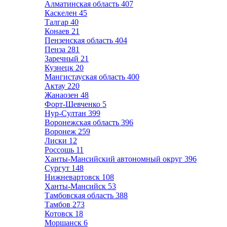
Алматинская область
407
Каскелен
45
Талгар
40
Конаев
21
Пензенская область
404
Пенза
281
Заречный
21
Кузнецк
20
Мангистауская область
400
Актау
220
Жанаозен
48
Форт-Шевченко
5
Нур-Султан
399
Воронежская область
396
Воронеж
259
Лиски
12
Россошь
11
Ханты-Мансийский автономный округ
396
Сургут
148
Нижневартовск
108
Ханты-Мансийск
53
Тамбовская область
388
Тамбов
273
Котовск
18
Моршанск
6