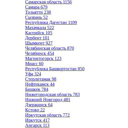
Самарская область
1156
Самара
679
Тольятти
238
Сызрань
52
Республика Дагестан
1109
Махачкала
522
Каспийск
105
Дербент
101
Шымкент
927
Челябинская область
870
Челябинск
454
Магнитогорск
123
Миасс
60
Республика Башкортостан
850
Уфа
324
Стерлитамак
98
Нефтекамск
44
Бишкек
784
Нижегородская область
783
Нижний Новгород
481
Дзержинск
64
Кстово
22
Иркутская область
772
Иркутск
417
Ангарск
113