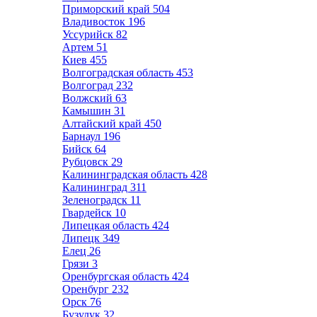
Приморский край
504
Владивосток
196
Уссурийск
82
Артем
51
Киев
455
Волгоградская область
453
Волгоград
232
Волжский
63
Камышин
31
Алтайский край
450
Барнаул
196
Бийск
64
Рубцовск
29
Калининградская область
428
Калининград
311
Зеленоградск
11
Гвардейск
10
Липецкая область
424
Липецк
349
Елец
26
Грязи
3
Оренбургская область
424
Оренбург
232
Орск
76
Бузулук
32