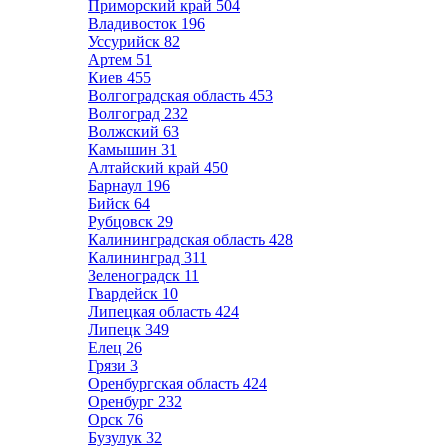
Приморский край
504
Владивосток
196
Уссурийск
82
Артем
51
Киев
455
Волгоградская область
453
Волгоград
232
Волжский
63
Камышин
31
Алтайский край
450
Барнаул
196
Бийск
64
Рубцовск
29
Калининградская область
428
Калининград
311
Зеленоградск
11
Гвардейск
10
Липецкая область
424
Липецк
349
Елец
26
Грязи
3
Оренбургская область
424
Оренбург
232
Орск
76
Бузулук
32