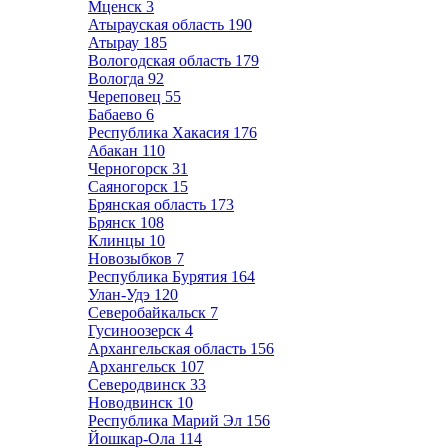
Мценск
3
Атырауская область
190
Атырау
185
Вологодская область
179
Вологда
92
Череповец
55
Бабаево
6
Республика Хакасия
176
Абакан
110
Черногорск
31
Саяногорск
15
Брянская область
173
Брянск
108
Клинцы
10
Новозыбков
7
Республика Бурятия
164
Улан-Удэ
120
Северобайкальск
7
Гусиноозерск
4
Архангельская область
156
Архангельск
107
Северодвинск
33
Новодвинск
10
Республика Марий Эл
156
Йошкар-Ола
114