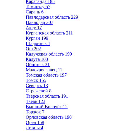
Караганда
185
Темиртау
57
Сарань
6
Павлодарская область
229
Павлодар
207
Аксу
17
Курганская область
211
Курган
199
Шадринск
1
Ош
202
Калужская область
199
Калуга
103
Обнинск
31
Малоярославец
11
Томская область
197
Томск
155
Северск
13
Стрежевой
8
Тверская область
191
Тверь
123
Вышний Волочёк
12
Торжок
7
Орловская область
190
Орел
158
Ливны
4