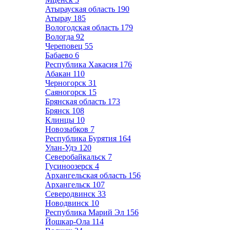
Атырауская область
190
Атырау
185
Вологодская область
179
Вологда
92
Череповец
55
Бабаево
6
Республика Хакасия
176
Абакан
110
Черногорск
31
Саяногорск
15
Брянская область
173
Брянск
108
Клинцы
10
Новозыбков
7
Республика Бурятия
164
Улан-Удэ
120
Северобайкальск
7
Гусиноозерск
4
Архангельская область
156
Архангельск
107
Северодвинск
33
Новодвинск
10
Республика Марий Эл
156
Йошкар-Ола
114