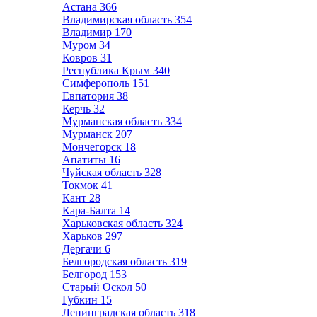
Астана
366
Владимирская область
354
Владимир
170
Муром
34
Ковров
31
Республика Крым
340
Симферополь
151
Евпатория
38
Керчь
32
Мурманская область
334
Мурманск
207
Мончегорск
18
Апатиты
16
Чуйская область
328
Токмок
41
Кант
28
Кара-Балта
14
Харьковская область
324
Харьков
297
Дергачи
6
Белгородская область
319
Белгород
153
Старый Оскол
50
Губкин
15
Ленинградская область
318