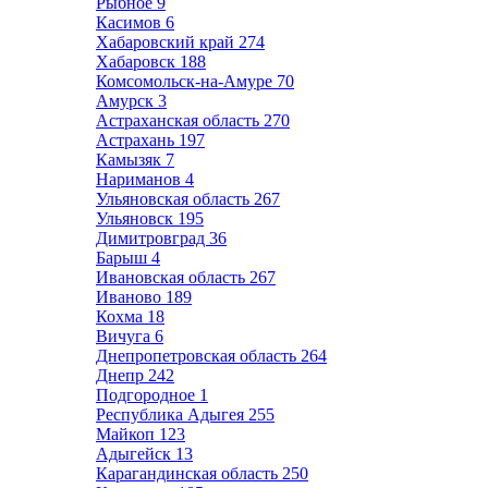
Рыбное
9
Касимов
6
Хабаровский край
274
Хабаровск
188
Комсомольск-на-Амуре
70
Амурск
3
Астраханская область
270
Астрахань
197
Камызяк
7
Нариманов
4
Ульяновская область
267
Ульяновск
195
Димитровград
36
Барыш
4
Ивановская область
267
Иваново
189
Кохма
18
Вичуга
6
Днепропетровская область
264
Днепр
242
Подгородное
1
Республика Адыгея
255
Майкоп
123
Адыгейск
13
Карагандинская область
250