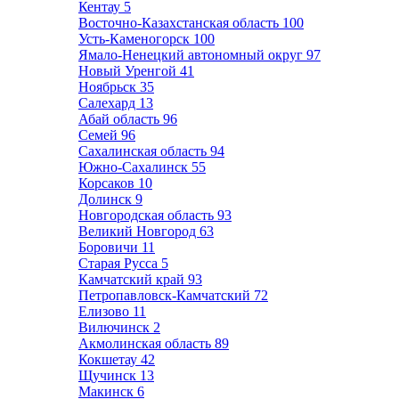
Кентау
5
Восточно-Казахстанская область
100
Усть-Каменогорск
100
Ямало-Ненецкий автономный округ
97
Новый Уренгой
41
Ноябрьск
35
Салехард
13
Абай область
96
Семей
96
Сахалинская область
94
Южно-Сахалинск
55
Корсаков
10
Долинск
9
Новгородская область
93
Великий Новгород
63
Боровичи
11
Старая Русса
5
Камчатский край
93
Петропавловск-Камчатский
72
Елизово
11
Вилючинск
2
Акмолинская область
89
Кокшетау
42
Щучинск
13
Макинск
6