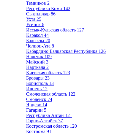
Темников
2
Республика Коми
142
Сыктывкар
86
Ухта
25
Усинск
6
Иссык-Кульская область
127
Каракол
44
Балыкчы
20
Чолпон-Ата
8
Кабардино-Балкарская Республика
126
Нальчик
109
Майский
3
Нарткала
2
Киевская область
123
Бровары
23
Борисполь
13
Ирпень
12
Смоленская область
122
Смоленск
74
Ярцево
14
Гагарин
5
Республика Алтай
121
Горно-Алтайск
37
Костромская область
120
Кострома
91