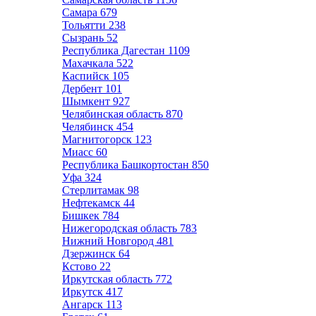
Самара
679
Тольятти
238
Сызрань
52
Республика Дагестан
1109
Махачкала
522
Каспийск
105
Дербент
101
Шымкент
927
Челябинская область
870
Челябинск
454
Магнитогорск
123
Миасс
60
Республика Башкортостан
850
Уфа
324
Стерлитамак
98
Нефтекамск
44
Бишкек
784
Нижегородская область
783
Нижний Новгород
481
Дзержинск
64
Кстово
22
Иркутская область
772
Иркутск
417
Ангарск
113