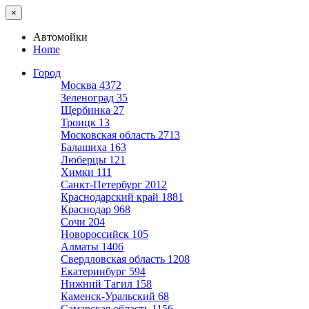
×
Автомойки
Home
Город
Москва
4372
Зеленоград
35
Щербинка
27
Троицк
13
Московская область
2713
Балашиха
163
Люберцы
121
Химки
111
Санкт-Петербург
2012
Краснодарский край
1881
Краснодар
968
Сочи
204
Новороссийск
105
Алматы
1406
Свердловская область
1208
Екатеринбург
594
Нижний Тагил
158
Каменск-Уральский
68
Самарская область
1156