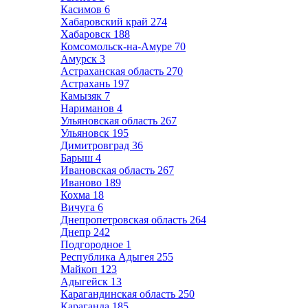
Касимов
6
Хабаровский край
274
Хабаровск
188
Комсомольск-на-Амуре
70
Амурск
3
Астраханская область
270
Астрахань
197
Камызяк
7
Нариманов
4
Ульяновская область
267
Ульяновск
195
Димитровград
36
Барыш
4
Ивановская область
267
Иваново
189
Кохма
18
Вичуга
6
Днепропетровская область
264
Днепр
242
Подгородное
1
Республика Адыгея
255
Майкоп
123
Адыгейск
13
Карагандинская область
250
Караганда
185