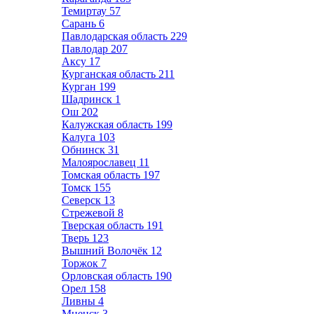
Темиртау
57
Сарань
6
Павлодарская область
229
Павлодар
207
Аксу
17
Курганская область
211
Курган
199
Шадринск
1
Ош
202
Калужская область
199
Калуга
103
Обнинск
31
Малоярославец
11
Томская область
197
Томск
155
Северск
13
Стрежевой
8
Тверская область
191
Тверь
123
Вышний Волочёк
12
Торжок
7
Орловская область
190
Орел
158
Ливны
4
Мценск
3