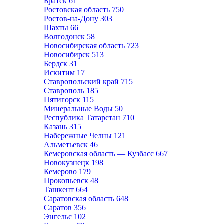
Братск
61
Ростовская область
750
Ростов-на-Дону
303
Шахты
66
Волгодонск
58
Новосибирская область
723
Новосибирск
513
Бердск
31
Искитим
17
Ставропольский край
715
Ставрополь
185
Пятигорск
115
Минеральные Воды
50
Республика Татарстан
710
Казань
315
Набережные Челны
121
Альметьевск
46
Кемеровская область — Кузбасс
667
Новокузнецк
198
Кемерово
179
Прокопьевск
48
Ташкент
664
Саратовская область
648
Саратов
356
Энгельс
102