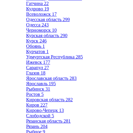
Гатчина
22
Кудрово
19
Всеволожск
17
Одесская область
299
Одесса
243
Черноморск
10
Курская область
290
Курск
246
Обоянь
1
Курчатов
1
Удмуртская Республика
285
Ижевск
177
Сарапул
27
Глазов
18
Ярославская область
283
Ярославль
195
Рыбинск
31
Ростов
5
Кировская область
282
Киров
227
Кирово-Чепецк
13
Слободской
5
Рязанская область
281
Рязань
204
Рыбное
9