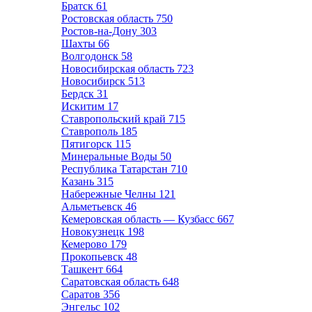
Братск
61
Ростовская область
750
Ростов-на-Дону
303
Шахты
66
Волгодонск
58
Новосибирская область
723
Новосибирск
513
Бердск
31
Искитим
17
Ставропольский край
715
Ставрополь
185
Пятигорск
115
Минеральные Воды
50
Республика Татарстан
710
Казань
315
Набережные Челны
121
Альметьевск
46
Кемеровская область — Кузбасс
667
Новокузнецк
198
Кемерово
179
Прокопьевск
48
Ташкент
664
Саратовская область
648
Саратов
356
Энгельс
102