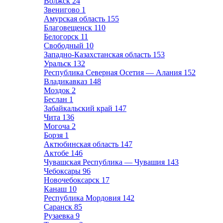
Волжск
24
Звенигово
1
Амурская область
155
Благовещенск
110
Белогорск
11
Свободный
10
Западно-Казахстанская область
153
Уральск
132
Республика Северная Осетия — Алания
152
Владикавказ
148
Моздок
2
Беслан
1
Забайкальский край
147
Чита
136
Могоча
2
Борзя
1
Актюбинская область
147
Актобе
146
Чувашская Республика — Чувашия
143
Чебоксары
96
Новочебоксарск
17
Канаш
10
Республика Мордовия
142
Саранск
85
Рузаевка
9