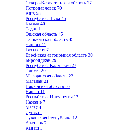
Северо-Казахстанская область
77
Петропавловск
70
Київ
58
Республика Тыва
45
Кызыл
40
Чадан
1
Ошская область
45
Ташкентская область
45
Чирчик
11
Газалкент
7
Еврейская автономная область
30
Биробиджан
29
Республика Калмыкия
27
Элиста
20
Магаданская область
22
Магадан
21
Нарынская область
16
Нарын
11
Республика Ингушетия
12
Назрань
7
Магас
4
Сунжа
1
Чувашская Республика
12
Алатырь
2
Канаш
1