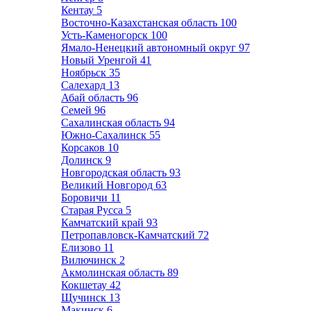
Кентау
5
Восточно-Казахстанская область
100
Усть-Каменогорск
100
Ямало-Ненецкий автономный округ
97
Новый Уренгой
41
Ноябрьск
35
Салехард
13
Абай область
96
Семей
96
Сахалинская область
94
Южно-Сахалинск
55
Корсаков
10
Долинск
9
Новгородская область
93
Великий Новгород
63
Боровичи
11
Старая Русса
5
Камчатский край
93
Петропавловск-Камчатский
72
Елизово
11
Вилючинск
2
Акмолинская область
89
Кокшетау
42
Щучинск
13
Макинск
6