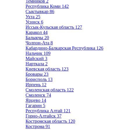
Темников
2
Республика Коми
142
Сыктывкар
86
Ухта
25
Усинск
6
Иссык-Кульская область
127
Каракол
44
Балыкчы
20
Чолпон-Ата
8
Кабардино-Балкарская Республика
126
Нальчик
109
Майский
3
Нарткала
2
Киевская область
123
Бровары
23
Борисполь
13
Ирпень
12
Смоленская область
122
Смоленск
74
Ярцево
14
Гагарин
5
Республика Алтай
121
Горно-Алтайск
37
Костромская область
120
Кострома
91