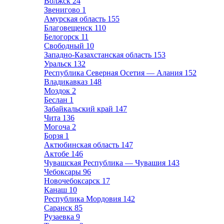
Волжск
24
Звенигово
1
Амурская область
155
Благовещенск
110
Белогорск
11
Свободный
10
Западно-Казахстанская область
153
Уральск
132
Республика Северная Осетия — Алания
152
Владикавказ
148
Моздок
2
Беслан
1
Забайкальский край
147
Чита
136
Могоча
2
Борзя
1
Актюбинская область
147
Актобе
146
Чувашская Республика — Чувашия
143
Чебоксары
96
Новочебоксарск
17
Канаш
10
Республика Мордовия
142
Саранск
85
Рузаевка
9