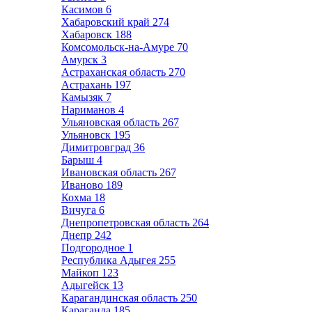
Касимов
6
Хабаровский край
274
Хабаровск
188
Комсомольск-на-Амуре
70
Амурск
3
Астраханская область
270
Астрахань
197
Камызяк
7
Нариманов
4
Ульяновская область
267
Ульяновск
195
Димитровград
36
Барыш
4
Ивановская область
267
Иваново
189
Кохма
18
Вичуга
6
Днепропетровская область
264
Днепр
242
Подгородное
1
Республика Адыгея
255
Майкоп
123
Адыгейск
13
Карагандинская область
250
Караганда
185