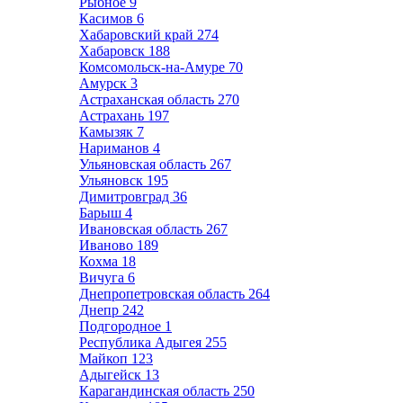
Рыбное
9
Касимов
6
Хабаровский край
274
Хабаровск
188
Комсомольск-на-Амуре
70
Амурск
3
Астраханская область
270
Астрахань
197
Камызяк
7
Нариманов
4
Ульяновская область
267
Ульяновск
195
Димитровград
36
Барыш
4
Ивановская область
267
Иваново
189
Кохма
18
Вичуга
6
Днепропетровская область
264
Днепр
242
Подгородное
1
Республика Адыгея
255
Майкоп
123
Адыгейск
13
Карагандинская область
250