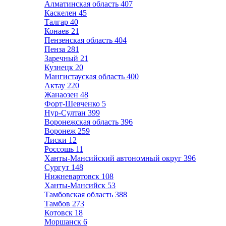
Алматинская область
407
Каскелен
45
Талгар
40
Конаев
21
Пензенская область
404
Пенза
281
Заречный
21
Кузнецк
20
Мангистауская область
400
Актау
220
Жанаозен
48
Форт-Шевченко
5
Нур-Султан
399
Воронежская область
396
Воронеж
259
Лиски
12
Россошь
11
Ханты-Мансийский автономный округ
396
Сургут
148
Нижневартовск
108
Ханты-Мансийск
53
Тамбовская область
388
Тамбов
273
Котовск
18
Моршанск
6