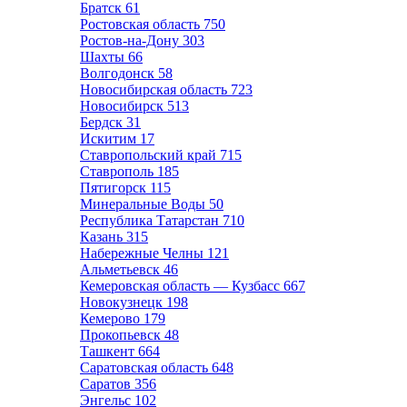
Братск
61
Ростовская область
750
Ростов-на-Дону
303
Шахты
66
Волгодонск
58
Новосибирская область
723
Новосибирск
513
Бердск
31
Искитим
17
Ставропольский край
715
Ставрополь
185
Пятигорск
115
Минеральные Воды
50
Республика Татарстан
710
Казань
315
Набережные Челны
121
Альметьевск
46
Кемеровская область — Кузбасс
667
Новокузнецк
198
Кемерово
179
Прокопьевск
48
Ташкент
664
Саратовская область
648
Саратов
356
Энгельс
102