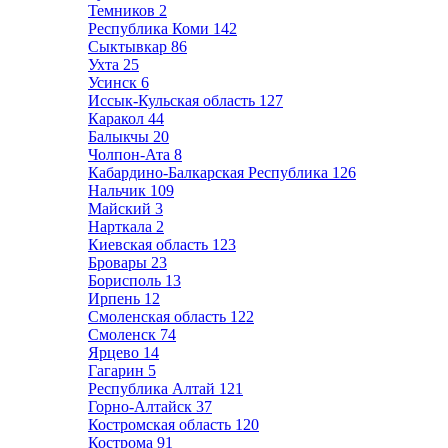
Темников
2
Республика Коми
142
Сыктывкар
86
Ухта
25
Усинск
6
Иссык-Кульская область
127
Каракол
44
Балыкчы
20
Чолпон-Ата
8
Кабардино-Балкарская Республика
126
Нальчик
109
Майский
3
Нарткала
2
Киевская область
123
Бровары
23
Борисполь
13
Ирпень
12
Смоленская область
122
Смоленск
74
Ярцево
14
Гагарин
5
Республика Алтай
121
Горно-Алтайск
37
Костромская область
120
Кострома
91