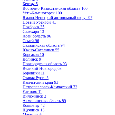
Кентау
5
Восточно-Казахстанская область
100
Усть-Каменогорск
100
Ямало-Ненецкий автономный округ
97
Новый Уренгой
41
Ноябрьск
35
Салехард
13
Абай область
96
Семей
96
Сахалинская область
94
Южно-Сахалинск
55
Корсаков
10
Долинск
9
Новгородская область
93
Великий Новгород
63
Боровичи
11
Старая Русса
5
Камчатский край
93
Петропавловск-Камчатский
72
Елизово
11
Вилючинск
2
Акмолинская область
89
Кокшетау
42
Щучинск
13
Макинск
6