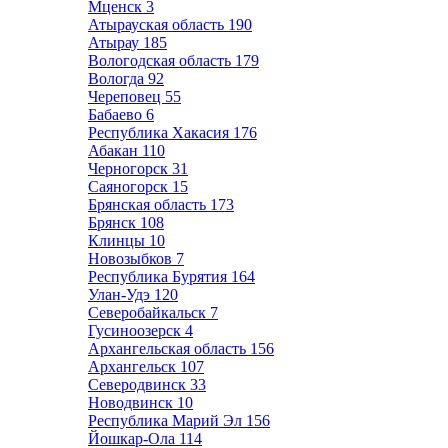
Мценск
3
Атырауская область
190
Атырау
185
Вологодская область
179
Вологда
92
Череповец
55
Бабаево
6
Республика Хакасия
176
Абакан
110
Черногорск
31
Саяногорск
15
Брянская область
173
Брянск
108
Клинцы
10
Новозыбков
7
Республика Бурятия
164
Улан-Удэ
120
Северобайкальск
7
Гусиноозерск
4
Архангельская область
156
Архангельск
107
Северодвинск
33
Новодвинск
10
Республика Марий Эл
156
Йошкар-Ола
114