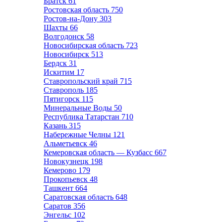
Братск
61
Ростовская область
750
Ростов-на-Дону
303
Шахты
66
Волгодонск
58
Новосибирская область
723
Новосибирск
513
Бердск
31
Искитим
17
Ставропольский край
715
Ставрополь
185
Пятигорск
115
Минеральные Воды
50
Республика Татарстан
710
Казань
315
Набережные Челны
121
Альметьевск
46
Кемеровская область — Кузбасс
667
Новокузнецк
198
Кемерово
179
Прокопьевск
48
Ташкент
664
Саратовская область
648
Саратов
356
Энгельс
102