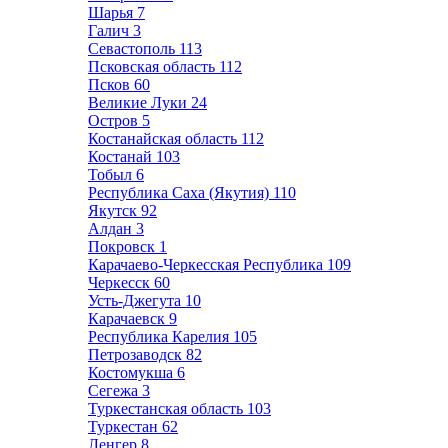
Шарья
7
Галич
3
Севастополь
113
Псковская область
112
Псков
60
Великие Луки
24
Остров
5
Костанайская область
112
Костанай
103
Тобыл
6
Республика Саха (Якутия)
110
Якутск
92
Алдан
3
Покровск
1
Карачаево-Черкесская Республика
109
Черкесск
60
Усть-Джегута
10
Карачаевск
9
Республика Карелия
105
Петрозаводск
82
Костомукша
6
Сегежа
3
Туркестанская область
103
Туркестан
62
Ленгер
8