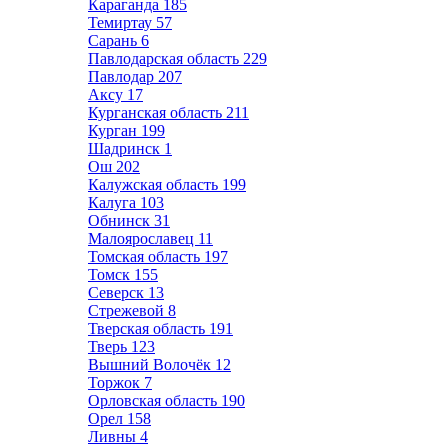
Караганда
185
Темиртау
57
Сарань
6
Павлодарская область
229
Павлодар
207
Аксу
17
Курганская область
211
Курган
199
Шадринск
1
Ош
202
Калужская область
199
Калуга
103
Обнинск
31
Малоярославец
11
Томская область
197
Томск
155
Северск
13
Стрежевой
8
Тверская область
191
Тверь
123
Вышний Волочёк
12
Торжок
7
Орловская область
190
Орел
158
Ливны
4