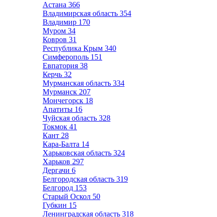
Астана
366
Владимирская область
354
Владимир
170
Муром
34
Ковров
31
Республика Крым
340
Симферополь
151
Евпатория
38
Керчь
32
Мурманская область
334
Мурманск
207
Мончегорск
18
Апатиты
16
Чуйская область
328
Токмок
41
Кант
28
Кара-Балта
14
Харьковская область
324
Харьков
297
Дергачи
6
Белгородская область
319
Белгород
153
Старый Оскол
50
Губкин
15
Ленинградская область
318