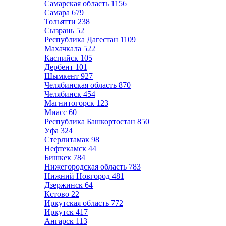
Самарская область
1156
Самара
679
Тольятти
238
Сызрань
52
Республика Дагестан
1109
Махачкала
522
Каспийск
105
Дербент
101
Шымкент
927
Челябинская область
870
Челябинск
454
Магнитогорск
123
Миасс
60
Республика Башкортостан
850
Уфа
324
Стерлитамак
98
Нефтекамск
44
Бишкек
784
Нижегородская область
783
Нижний Новгород
481
Дзержинск
64
Кстово
22
Иркутская область
772
Иркутск
417
Ангарск
113