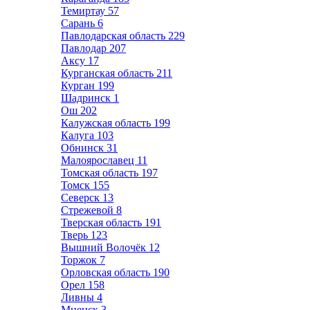
Темиртау
57
Сарань
6
Павлодарская область
229
Павлодар
207
Аксу
17
Курганская область
211
Курган
199
Шадринск
1
Ош
202
Калужская область
199
Калуга
103
Обнинск
31
Малоярославец
11
Томская область
197
Томск
155
Северск
13
Стрежевой
8
Тверская область
191
Тверь
123
Вышний Волочёк
12
Торжок
7
Орловская область
190
Орел
158
Ливны
4
Мценск
3