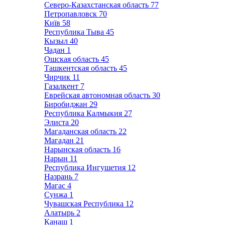
Северо-Казахстанская область
77
Петропавловск
70
Київ
58
Республика Тыва
45
Кызыл
40
Чадан
1
Ошская область
45
Ташкентская область
45
Чирчик
11
Газалкент
7
Еврейская автономная область
30
Биробиджан
29
Республика Калмыкия
27
Элиста
20
Магаданская область
22
Магадан
21
Нарынская область
16
Нарын
11
Республика Ингушетия
12
Назрань
7
Магас
4
Сунжа
1
Чувашская Республика
12
Алатырь
2
Канаш
1