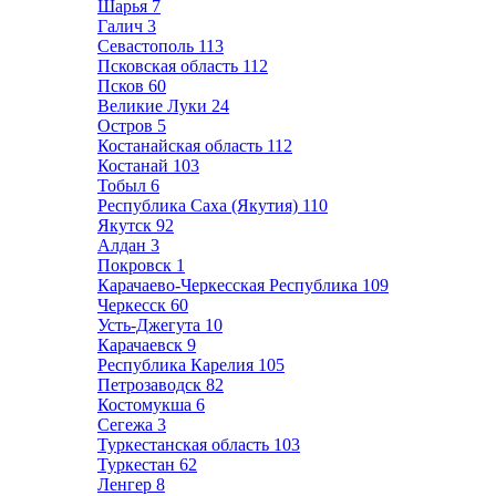
Шарья
7
Галич
3
Севастополь
113
Псковская область
112
Псков
60
Великие Луки
24
Остров
5
Костанайская область
112
Костанай
103
Тобыл
6
Республика Саха (Якутия)
110
Якутск
92
Алдан
3
Покровск
1
Карачаево-Черкесская Республика
109
Черкесск
60
Усть-Джегута
10
Карачаевск
9
Республика Карелия
105
Петрозаводск
82
Костомукша
6
Сегежа
3
Туркестанская область
103
Туркестан
62
Ленгер
8