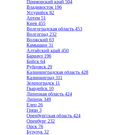
Приморский край
504
Владивосток
196
Уссурийск
82
Артем
51
Киев
455
Волгоградская область
453
Волгоград
232
Волжский
63
Камышин
31
Алтайский край
450
Барнаул
196
Бийск
64
Рубцовск
29
Калининградская область
428
Калининград
311
Зеленоградск
11
Гвардейск
10
Липецкая область
424
Липецк
349
Елец
26
Грязи
3
Оренбургская область
424
Оренбург
232
Орск
76
Бузулук
32