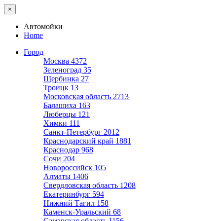
×
Автомойки
Home
Город
Москва
4372
Зеленоград
35
Щербинка
27
Троицк
13
Московская область
2713
Балашиха
163
Люберцы
121
Химки
111
Санкт-Петербург
2012
Краснодарский край
1881
Краснодар
968
Сочи
204
Новороссийск
105
Алматы
1406
Свердловская область
1208
Екатеринбург
594
Нижний Тагил
158
Каменск-Уральский
68
Самарская область
1156