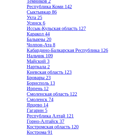
Темников
2
Республика Коми
142
Сыктывкар
86
Ухта
25
Усинск
6
Иссык-Кульская область
127
Каракол
44
Балыкчы
20
Чолпон-Ата
8
Кабардино-Балкарская Республика
126
Нальчик
109
Майский
3
Нарткала
2
Киевская область
123
Бровары
23
Борисполь
13
Ирпень
12
Смоленская область
122
Смоленск
74
Ярцево
14
Гагарин
5
Республика Алтай
121
Горно-Алтайск
37
Костромская область
120
Кострома
91