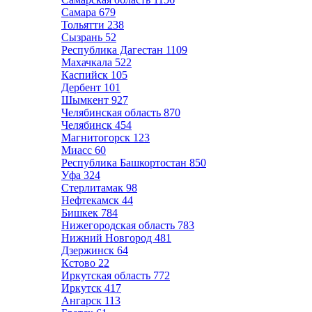
Самара
679
Тольятти
238
Сызрань
52
Республика Дагестан
1109
Махачкала
522
Каспийск
105
Дербент
101
Шымкент
927
Челябинская область
870
Челябинск
454
Магнитогорск
123
Миасс
60
Республика Башкортостан
850
Уфа
324
Стерлитамак
98
Нефтекамск
44
Бишкек
784
Нижегородская область
783
Нижний Новгород
481
Дзержинск
64
Кстово
22
Иркутская область
772
Иркутск
417
Ангарск
113