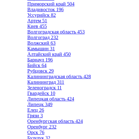
Приморский край
504
Владивосток
196
Уссурийск
82
Артем
51
Киев
455
Волгоградская область
453
Волгоград
232
Волжский
63
Камышин
31
Алтайский край
450
Барнаул
196
Бийск
64
Рубцовск
29
Калининградская область
428
Калининград
311
Зеленоградск
11
Гвардейск
10
Липецкая область
424
Липецк
349
Елец
26
Грязи
3
Оренбургская область
424
Оренбург
232
Орск
76
Бузулук
32