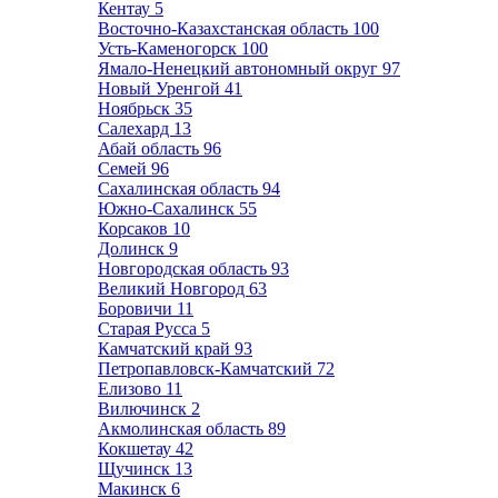
Кентау
5
Восточно-Казахстанская область
100
Усть-Каменогорск
100
Ямало-Ненецкий автономный округ
97
Новый Уренгой
41
Ноябрьск
35
Салехард
13
Абай область
96
Семей
96
Сахалинская область
94
Южно-Сахалинск
55
Корсаков
10
Долинск
9
Новгородская область
93
Великий Новгород
63
Боровичи
11
Старая Русса
5
Камчатский край
93
Петропавловск-Камчатский
72
Елизово
11
Вилючинск
2
Акмолинская область
89
Кокшетау
42
Щучинск
13
Макинск
6