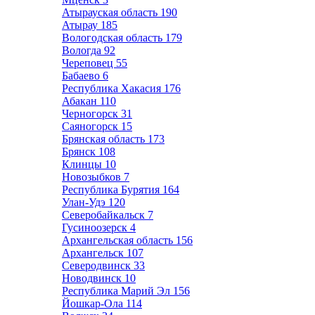
Атырауская область
190
Атырау
185
Вологодская область
179
Вологда
92
Череповец
55
Бабаево
6
Республика Хакасия
176
Абакан
110
Черногорск
31
Саяногорск
15
Брянская область
173
Брянск
108
Клинцы
10
Новозыбков
7
Республика Бурятия
164
Улан-Удэ
120
Северобайкальск
7
Гусиноозерск
4
Архангельская область
156
Архангельск
107
Северодвинск
33
Новодвинск
10
Республика Марий Эл
156
Йошкар-Ола
114