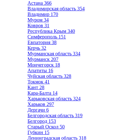
Астана
366
Владимирская область
354
Владимир
170
Муром
34
Ковров
31
Республика Крым
340
Симферополь
151
Евпатория
38
Керчь
32
Мурманская область
334
Мурманск
207
Мончегорск
18
Апатиты
16
Чуйская область
328
Токмок
41
Кант
28
Кара-Балта
14
Харьковская область
324
Харьков
297
Дергачи
6
Белгородская область
319
Белгород
153
Старый Оскол
50
Губкин
15
Ленинградская область
318