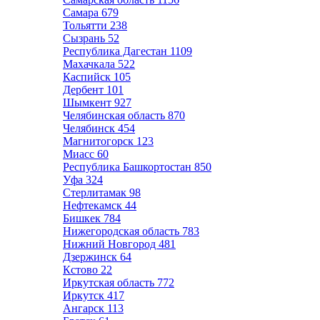
Самара
679
Тольятти
238
Сызрань
52
Республика Дагестан
1109
Махачкала
522
Каспийск
105
Дербент
101
Шымкент
927
Челябинская область
870
Челябинск
454
Магнитогорск
123
Миасс
60
Республика Башкортостан
850
Уфа
324
Стерлитамак
98
Нефтекамск
44
Бишкек
784
Нижегородская область
783
Нижний Новгород
481
Дзержинск
64
Кстово
22
Иркутская область
772
Иркутск
417
Ангарск
113