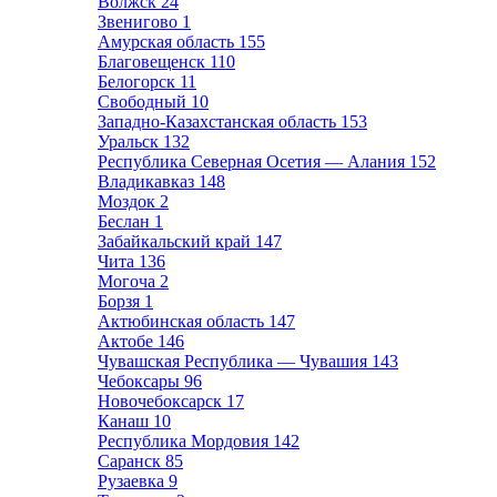
Волжск
24
Звенигово
1
Амурская область
155
Благовещенск
110
Белогорск
11
Свободный
10
Западно-Казахстанская область
153
Уральск
132
Республика Северная Осетия — Алания
152
Владикавказ
148
Моздок
2
Беслан
1
Забайкальский край
147
Чита
136
Могоча
2
Борзя
1
Актюбинская область
147
Актобе
146
Чувашская Республика — Чувашия
143
Чебоксары
96
Новочебоксарск
17
Канаш
10
Республика Мордовия
142
Саранск
85
Рузаевка
9