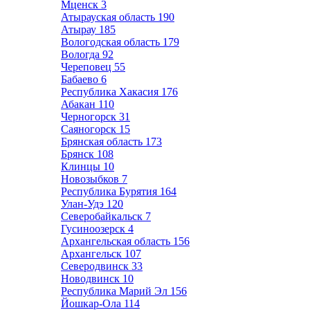
Мценск
3
Атырауская область
190
Атырау
185
Вологодская область
179
Вологда
92
Череповец
55
Бабаево
6
Республика Хакасия
176
Абакан
110
Черногорск
31
Саяногорск
15
Брянская область
173
Брянск
108
Клинцы
10
Новозыбков
7
Республика Бурятия
164
Улан-Удэ
120
Северобайкальск
7
Гусиноозерск
4
Архангельская область
156
Архангельск
107
Северодвинск
33
Новодвинск
10
Республика Марий Эл
156
Йошкар-Ола
114