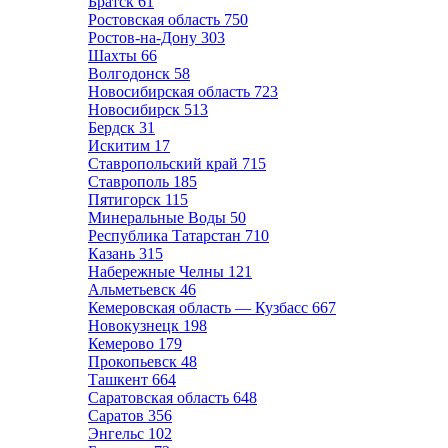
Братск
61
Ростовская область
750
Ростов-на-Дону
303
Шахты
66
Волгодонск
58
Новосибирская область
723
Новосибирск
513
Бердск
31
Искитим
17
Ставропольский край
715
Ставрополь
185
Пятигорск
115
Минеральные Воды
50
Республика Татарстан
710
Казань
315
Набережные Челны
121
Альметьевск
46
Кемеровская область — Кузбасс
667
Новокузнецк
198
Кемерово
179
Прокопьевск
48
Ташкент
664
Саратовская область
648
Саратов
356
Энгельс
102