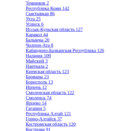
Темников
2
Республика Коми
142
Сыктывкар
86
Ухта
25
Усинск
6
Иссык-Кульская область
127
Каракол
44
Балыкчы
20
Чолпон-Ата
8
Кабардино-Балкарская Республика
126
Нальчик
109
Майский
3
Нарткала
2
Киевская область
123
Бровары
23
Борисполь
13
Ирпень
12
Смоленская область
122
Смоленск
74
Ярцево
14
Гагарин
5
Республика Алтай
121
Горно-Алтайск
37
Костромская область
120
Кострома
91