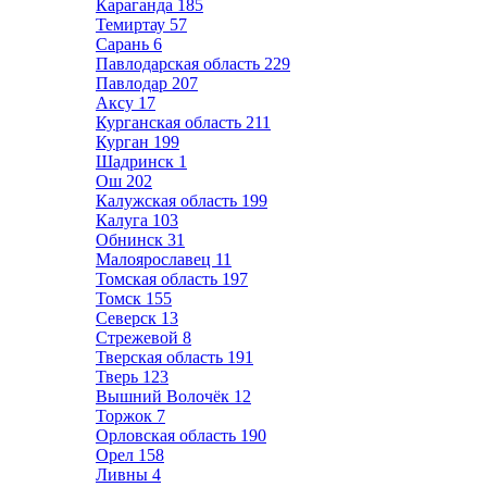
Караганда
185
Темиртау
57
Сарань
6
Павлодарская область
229
Павлодар
207
Аксу
17
Курганская область
211
Курган
199
Шадринск
1
Ош
202
Калужская область
199
Калуга
103
Обнинск
31
Малоярославец
11
Томская область
197
Томск
155
Северск
13
Стрежевой
8
Тверская область
191
Тверь
123
Вышний Волочёк
12
Торжок
7
Орловская область
190
Орел
158
Ливны
4