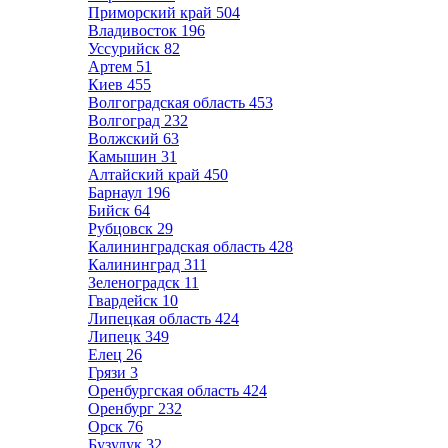
Приморский край
504
Владивосток
196
Уссурийск
82
Артем
51
Киев
455
Волгоградская область
453
Волгоград
232
Волжский
63
Камышин
31
Алтайский край
450
Барнаул
196
Бийск
64
Рубцовск
29
Калининградская область
428
Калининград
311
Зеленоградск
11
Гвардейск
10
Липецкая область
424
Липецк
349
Елец
26
Грязи
3
Оренбургская область
424
Оренбург
232
Орск
76
Бузулук
32