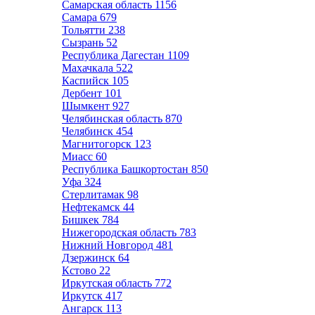
Самарская область
1156
Самара
679
Тольятти
238
Сызрань
52
Республика Дагестан
1109
Махачкала
522
Каспийск
105
Дербент
101
Шымкент
927
Челябинская область
870
Челябинск
454
Магнитогорск
123
Миасс
60
Республика Башкортостан
850
Уфа
324
Стерлитамак
98
Нефтекамск
44
Бишкек
784
Нижегородская область
783
Нижний Новгород
481
Дзержинск
64
Кстово
22
Иркутская область
772
Иркутск
417
Ангарск
113