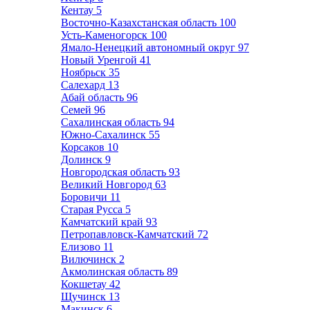
Кентау
5
Восточно-Казахстанская область
100
Усть-Каменогорск
100
Ямало-Ненецкий автономный округ
97
Новый Уренгой
41
Ноябрьск
35
Салехард
13
Абай область
96
Семей
96
Сахалинская область
94
Южно-Сахалинск
55
Корсаков
10
Долинск
9
Новгородская область
93
Великий Новгород
63
Боровичи
11
Старая Русса
5
Камчатский край
93
Петропавловск-Камчатский
72
Елизово
11
Вилючинск
2
Акмолинская область
89
Кокшетау
42
Щучинск
13
Макинск
6