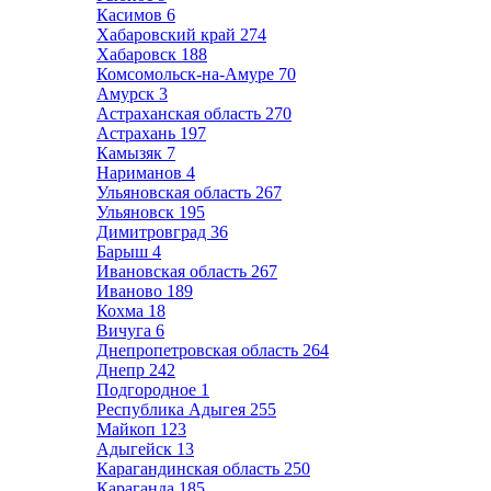
Касимов
6
Хабаровский край
274
Хабаровск
188
Комсомольск-на-Амуре
70
Амурск
3
Астраханская область
270
Астрахань
197
Камызяк
7
Нариманов
4
Ульяновская область
267
Ульяновск
195
Димитровград
36
Барыш
4
Ивановская область
267
Иваново
189
Кохма
18
Вичуга
6
Днепропетровская область
264
Днепр
242
Подгородное
1
Республика Адыгея
255
Майкоп
123
Адыгейск
13
Карагандинская область
250
Караганда
185