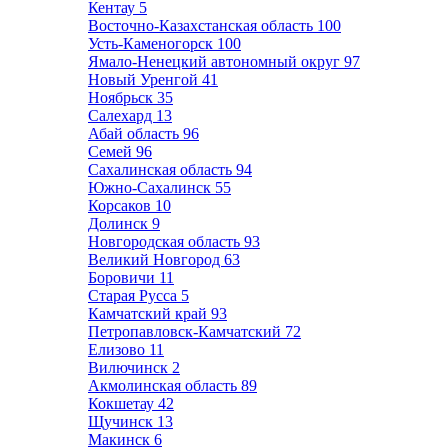
Кентау
5
Восточно-Казахстанская область
100
Усть-Каменогорск
100
Ямало-Ненецкий автономный округ
97
Новый Уренгой
41
Ноябрьск
35
Салехард
13
Абай область
96
Семей
96
Сахалинская область
94
Южно-Сахалинск
55
Корсаков
10
Долинск
9
Новгородская область
93
Великий Новгород
63
Боровичи
11
Старая Русса
5
Камчатский край
93
Петропавловск-Камчатский
72
Елизово
11
Вилючинск
2
Акмолинская область
89
Кокшетау
42
Щучинск
13
Макинск
6