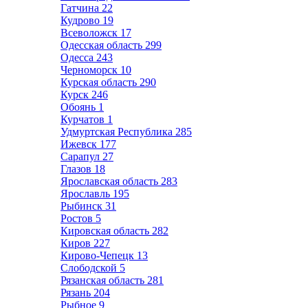
Гатчина
22
Кудрово
19
Всеволожск
17
Одесская область
299
Одесса
243
Черноморск
10
Курская область
290
Курск
246
Обоянь
1
Курчатов
1
Удмуртская Республика
285
Ижевск
177
Сарапул
27
Глазов
18
Ярославская область
283
Ярославль
195
Рыбинск
31
Ростов
5
Кировская область
282
Киров
227
Кирово-Чепецк
13
Слободской
5
Рязанская область
281
Рязань
204
Рыбное
9