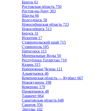
Братск
61
Ростовская область
750
Ростов-на-Дону
303
Шахты
66
Волгодонск
58
Новосибирская область
723
Новосибирск
513
Бердск
31
Искитим
17
Ставропольский край
715
Ставрополь
185
Пятигорск
115
Минеральные Воды
50
Республика Татарстан
710
Казань
315
Набережные Челны
121
Альметьевск
46
Кемеровская область — Кузбасс
667
Новокузнецк
198
Кемерово
179
Прокопьевск
48
Ташкент
664
Саратовская область
648
Саратов
356
Энгельс
102