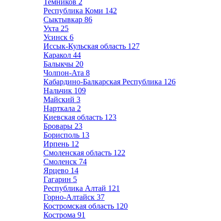
Темников
2
Республика Коми
142
Сыктывкар
86
Ухта
25
Усинск
6
Иссык-Кульская область
127
Каракол
44
Балыкчы
20
Чолпон-Ата
8
Кабардино-Балкарская Республика
126
Нальчик
109
Майский
3
Нарткала
2
Киевская область
123
Бровары
23
Борисполь
13
Ирпень
12
Смоленская область
122
Смоленск
74
Ярцево
14
Гагарин
5
Республика Алтай
121
Горно-Алтайск
37
Костромская область
120
Кострома
91