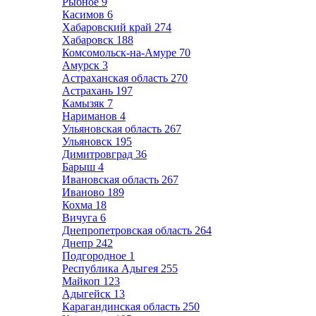
Рыбное
9
Касимов
6
Хабаровский край
274
Хабаровск
188
Комсомольск-на-Амуре
70
Амурск
3
Астраханская область
270
Астрахань
197
Камызяк
7
Нариманов
4
Ульяновская область
267
Ульяновск
195
Димитровград
36
Барыш
4
Ивановская область
267
Иваново
189
Кохма
18
Вичуга
6
Днепропетровская область
264
Днепр
242
Подгородное
1
Республика Адыгея
255
Майкоп
123
Адыгейск
13
Карагандинская область
250