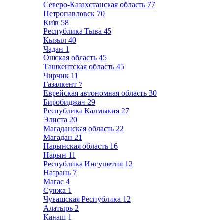
Северо-Казахстанская область
77
Петропавловск
70
Київ
58
Республика Тыва
45
Кызыл
40
Чадан
1
Ошская область
45
Ташкентская область
45
Чирчик
11
Газалкент
7
Еврейская автономная область
30
Биробиджан
29
Республика Калмыкия
27
Элиста
20
Магаданская область
22
Магадан
21
Нарынская область
16
Нарын
11
Республика Ингушетия
12
Назрань
7
Магас
4
Сунжа
1
Чувашская Республика
12
Алатырь
2
Канаш
1