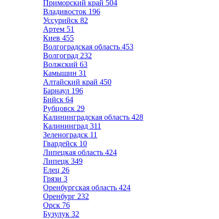
Приморский край
504
Владивосток
196
Уссурийск
82
Артем
51
Киев
455
Волгоградская область
453
Волгоград
232
Волжский
63
Камышин
31
Алтайский край
450
Барнаул
196
Бийск
64
Рубцовск
29
Калининградская область
428
Калининград
311
Зеленоградск
11
Гвардейск
10
Липецкая область
424
Липецк
349
Елец
26
Грязи
3
Оренбургская область
424
Оренбург
232
Орск
76
Бузулук
32