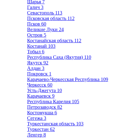
Шарья
7
Галич
3
Севастополь
113
Псковская область
112
Псков
60
Великие Луки
24
Остров
5
Костанайская область
112
Костанай
103
Тобыл
6
Республика Саха (Якутия)
110
Якутск
92
Алдан
3
Покровск
1
Карачаево-Черкесская Республика
109
Черкесск
60
Усть-Джегута
10
Карачаевск
9
Республика Карелия
105
Петрозаводск
82
Костомукша
6
Сегежа
3
Туркестанская область
103
Туркестан
62
Ленгер
8