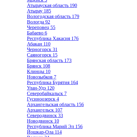
Атырауская область
190
Атырау
185
Вологодская область
179
Вологда
92
Череповец
55
Бабаево
6
Республика Хакасия
176
Абакан
110
Черногорск
31
Саяногорск
15
Брянская область
173
Брянск
108
Клинцы
10
Новозыбков
7
Республика Бурятия
164
Улан-Удэ
120
Северобайкальск
7
Гусиноозерск
4
Архангельская область
156
Архангельск
107
Северодвинск
33
Новодвинск
10
Республика Марий Эл
156
Йошкар-Ола
114