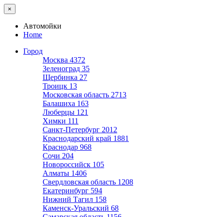
×
Автомойки
Home
Город
Москва
4372
Зеленоград
35
Щербинка
27
Троицк
13
Московская область
2713
Балашиха
163
Люберцы
121
Химки
111
Санкт-Петербург
2012
Краснодарский край
1881
Краснодар
968
Сочи
204
Новороссийск
105
Алматы
1406
Свердловская область
1208
Екатеринбург
594
Нижний Тагил
158
Каменск-Уральский
68
Самарская область
1156