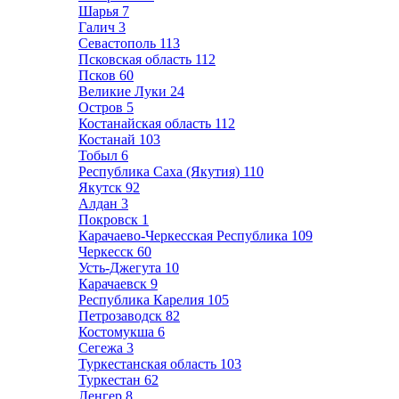
Шарья
7
Галич
3
Севастополь
113
Псковская область
112
Псков
60
Великие Луки
24
Остров
5
Костанайская область
112
Костанай
103
Тобыл
6
Республика Саха (Якутия)
110
Якутск
92
Алдан
3
Покровск
1
Карачаево-Черкесская Республика
109
Черкесск
60
Усть-Джегута
10
Карачаевск
9
Республика Карелия
105
Петрозаводск
82
Костомукша
6
Сегежа
3
Туркестанская область
103
Туркестан
62
Ленгер
8