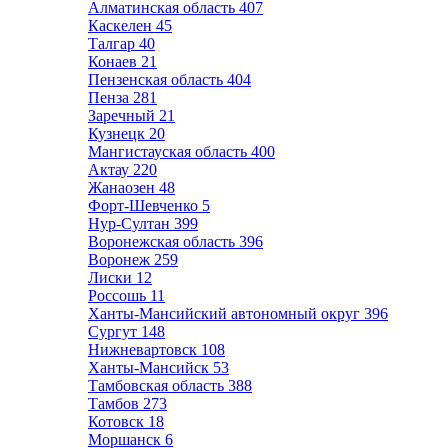
Алматинская область
407
Каскелен
45
Талгар
40
Конаев
21
Пензенская область
404
Пенза
281
Заречный
21
Кузнецк
20
Мангистауская область
400
Актау
220
Жанаозен
48
Форт-Шевченко
5
Нур-Султан
399
Воронежская область
396
Воронеж
259
Лиски
12
Россошь
11
Ханты-Мансийский автономный округ
396
Сургут
148
Нижневартовск
108
Ханты-Мансийск
53
Тамбовская область
388
Тамбов
273
Котовск
18
Моршанск
6