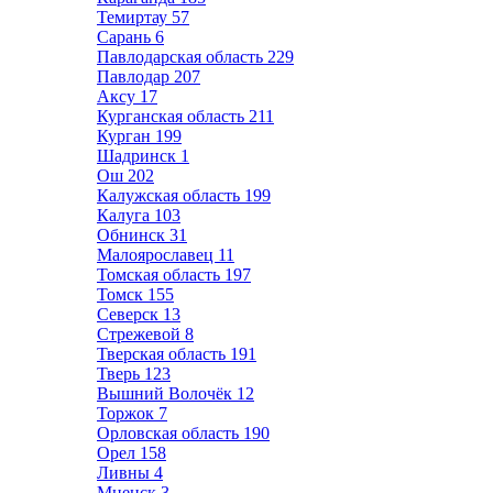
Темиртау
57
Сарань
6
Павлодарская область
229
Павлодар
207
Аксу
17
Курганская область
211
Курган
199
Шадринск
1
Ош
202
Калужская область
199
Калуга
103
Обнинск
31
Малоярославец
11
Томская область
197
Томск
155
Северск
13
Стрежевой
8
Тверская область
191
Тверь
123
Вышний Волочёк
12
Торжок
7
Орловская область
190
Орел
158
Ливны
4
Мценск
3