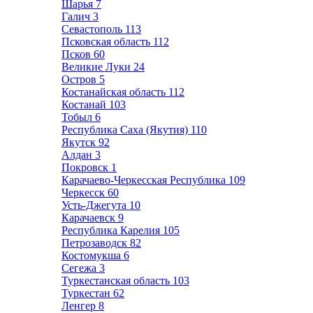
Шарья
7
Галич
3
Севастополь
113
Псковская область
112
Псков
60
Великие Луки
24
Остров
5
Костанайская область
112
Костанай
103
Тобыл
6
Республика Саха (Якутия)
110
Якутск
92
Алдан
3
Покровск
1
Карачаево-Черкесская Республика
109
Черкесск
60
Усть-Джегута
10
Карачаевск
9
Республика Карелия
105
Петрозаводск
82
Костомукша
6
Сегежа
3
Туркестанская область
103
Туркестан
62
Ленгер
8