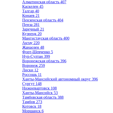
Алматинская область
407
Каскелен
45
Талгар
40
Конаев
21
Пензенская область
404
Пенза
281
Заречный
21
Кузнецк
20
Мангистауская область
400
Актау
220
Жанаозен
48
Форт-Шевченко
5
Нур-Султан
399
Воронежская область
396
Воронеж
259
Лиски
12
Россошь
11
Ханты-Мансийский автономный округ
396
Сургут
148
Нижневартовск
108
Ханты-Мансийск
53
Тамбовская область
388
Тамбов
273
Котовск
18
Моршанск
6