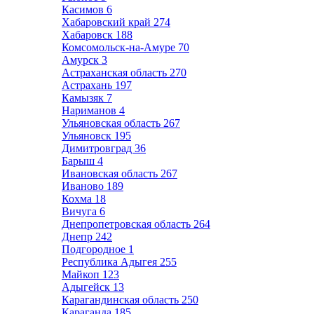
Касимов
6
Хабаровский край
274
Хабаровск
188
Комсомольск-на-Амуре
70
Амурск
3
Астраханская область
270
Астрахань
197
Камызяк
7
Нариманов
4
Ульяновская область
267
Ульяновск
195
Димитровград
36
Барыш
4
Ивановская область
267
Иваново
189
Кохма
18
Вичуга
6
Днепропетровская область
264
Днепр
242
Подгородное
1
Республика Адыгея
255
Майкоп
123
Адыгейск
13
Карагандинская область
250
Караганда
185