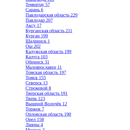
Темиртау
57
Сарань
6
Павлодарская область
229
Павлодар
207
Аксу
17
Курганская область
211
Курган
199
Шадринск
1
Ош
202
Калужская область
199
Калуга
103
Обнинск
31
Малоярославец
11
Томская область
197
Томск
155
Северск
13
Стрежевой
8
Тверская область
191
Тверь
123
Вышний Волочёк
12
Торжок
7
Орловская область
190
Орел
158
Ливны
4
Мценск
3