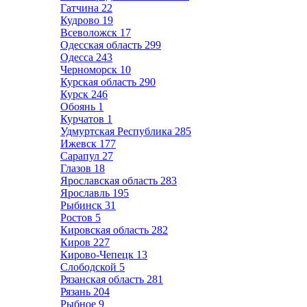
Гатчина
22
Кудрово
19
Всеволожск
17
Одесская область
299
Одесса
243
Черноморск
10
Курская область
290
Курск
246
Обоянь
1
Курчатов
1
Удмуртская Республика
285
Ижевск
177
Сарапул
27
Глазов
18
Ярославская область
283
Ярославль
195
Рыбинск
31
Ростов
5
Кировская область
282
Киров
227
Кирово-Чепецк
13
Слободской
5
Рязанская область
281
Рязань
204
Рыбное
9