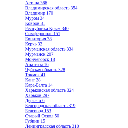
Астана
366
Владимирская область
354
Владимир
170
Муром
34
Ковров
31
Республика Крым
340
Симферополь
151
Евпатория
38
Керчь
32
Мурманская область
334
Мурманск
207
Мончегорск
18
Апатиты
16
Чуйская область
328
Токмок
41
Кант
28
Кара-Балта
14
Харьковская область
324
Харьков
297
Дергачи
6
Белгородская область
319
Белгород
153
Старый Оскол
50
Губкин
15
Ленинградская область
318