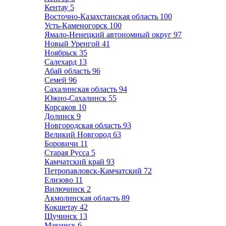
Кентау
5
Восточно-Казахстанская область
100
Усть-Каменогорск
100
Ямало-Ненецкий автономный округ
97
Новый Уренгой
41
Ноябрьск
35
Салехард
13
Абай область
96
Семей
96
Сахалинская область
94
Южно-Сахалинск
55
Корсаков
10
Долинск
9
Новгородская область
93
Великий Новгород
63
Боровичи
11
Старая Русса
5
Камчатский край
93
Петропавловск-Камчатский
72
Елизово
11
Вилючинск
2
Акмолинская область
89
Кокшетау
42
Щучинск
13
Макинск
6