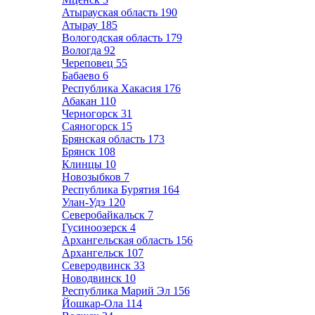
Атырауская область
190
Атырау
185
Вологодская область
179
Вологда
92
Череповец
55
Бабаево
6
Республика Хакасия
176
Абакан
110
Черногорск
31
Саяногорск
15
Брянская область
173
Брянск
108
Клинцы
10
Новозыбков
7
Республика Бурятия
164
Улан-Удэ
120
Северобайкальск
7
Гусиноозерск
4
Архангельская область
156
Архангельск
107
Северодвинск
33
Новодвинск
10
Республика Марий Эл
156
Йошкар-Ола
114