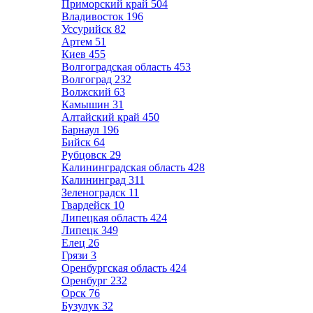
Приморский край
504
Владивосток
196
Уссурийск
82
Артем
51
Киев
455
Волгоградская область
453
Волгоград
232
Волжский
63
Камышин
31
Алтайский край
450
Барнаул
196
Бийск
64
Рубцовск
29
Калининградская область
428
Калининград
311
Зеленоградск
11
Гвардейск
10
Липецкая область
424
Липецк
349
Елец
26
Грязи
3
Оренбургская область
424
Оренбург
232
Орск
76
Бузулук
32