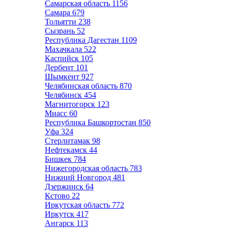
Самарская область
1156
Самара
679
Тольятти
238
Сызрань
52
Республика Дагестан
1109
Махачкала
522
Каспийск
105
Дербент
101
Шымкент
927
Челябинская область
870
Челябинск
454
Магнитогорск
123
Миасс
60
Республика Башкортостан
850
Уфа
324
Стерлитамак
98
Нефтекамск
44
Бишкек
784
Нижегородская область
783
Нижний Новгород
481
Дзержинск
64
Кстово
22
Иркутская область
772
Иркутск
417
Ангарск
113