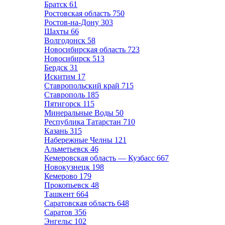
Братск
61
Ростовская область
750
Ростов-на-Дону
303
Шахты
66
Волгодонск
58
Новосибирская область
723
Новосибирск
513
Бердск
31
Искитим
17
Ставропольский край
715
Ставрополь
185
Пятигорск
115
Минеральные Воды
50
Республика Татарстан
710
Казань
315
Набережные Челны
121
Альметьевск
46
Кемеровская область — Кузбасс
667
Новокузнецк
198
Кемерово
179
Прокопьевск
48
Ташкент
664
Саратовская область
648
Саратов
356
Энгельс
102