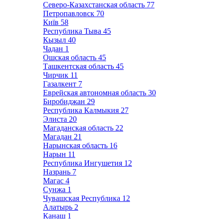
Северо-Казахстанская область
77
Петропавловск
70
Київ
58
Республика Тыва
45
Кызыл
40
Чадан
1
Ошская область
45
Ташкентская область
45
Чирчик
11
Газалкент
7
Еврейская автономная область
30
Биробиджан
29
Республика Калмыкия
27
Элиста
20
Магаданская область
22
Магадан
21
Нарынская область
16
Нарын
11
Республика Ингушетия
12
Назрань
7
Магас
4
Сунжа
1
Чувашская Республика
12
Алатырь
2
Канаш
1