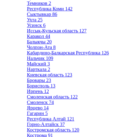
Темников
2
Республика Коми
142
Сыктывкар
86
Ухта
25
Усинск
6
Иссык-Кульская область
127
Каракол
44
Балыкчы
20
Чолпон-Ата
8
Кабардино-Балкарская Республика
126
Нальчик
109
Майский
3
Нарткала
2
Киевская область
123
Бровары
23
Борисполь
13
Ирпень
12
Смоленская область
122
Смоленск
74
Ярцево
14
Гагарин
5
Республика Алтай
121
Горно-Алтайск
37
Костромская область
120
Кострома
91