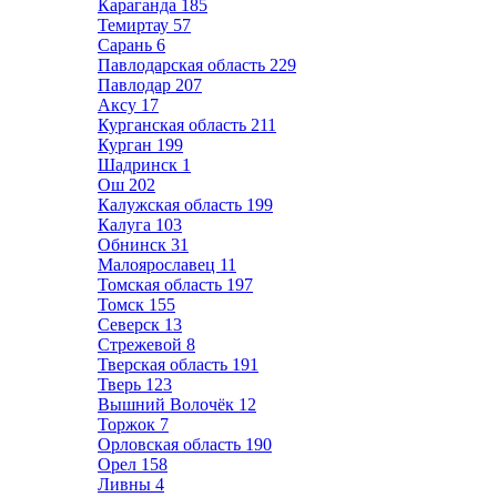
Караганда
185
Темиртау
57
Сарань
6
Павлодарская область
229
Павлодар
207
Аксу
17
Курганская область
211
Курган
199
Шадринск
1
Ош
202
Калужская область
199
Калуга
103
Обнинск
31
Малоярославец
11
Томская область
197
Томск
155
Северск
13
Стрежевой
8
Тверская область
191
Тверь
123
Вышний Волочёк
12
Торжок
7
Орловская область
190
Орел
158
Ливны
4