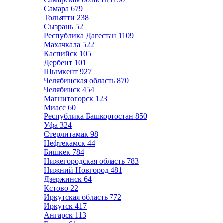
Самара
679
Тольятти
238
Сызрань
52
Республика Дагестан
1109
Махачкала
522
Каспийск
105
Дербент
101
Шымкент
927
Челябинская область
870
Челябинск
454
Магнитогорск
123
Миасс
60
Республика Башкортостан
850
Уфа
324
Стерлитамак
98
Нефтекамск
44
Бишкек
784
Нижегородская область
783
Нижний Новгород
481
Дзержинск
64
Кстово
22
Иркутская область
772
Иркутск
417
Ангарск
113