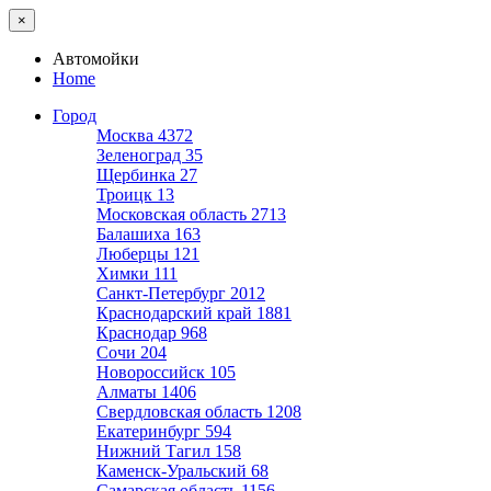
×
Автомойки
Home
Город
Москва
4372
Зеленоград
35
Щербинка
27
Троицк
13
Московская область
2713
Балашиха
163
Люберцы
121
Химки
111
Санкт-Петербург
2012
Краснодарский край
1881
Краснодар
968
Сочи
204
Новороссийск
105
Алматы
1406
Свердловская область
1208
Екатеринбург
594
Нижний Тагил
158
Каменск-Уральский
68
Самарская область
1156