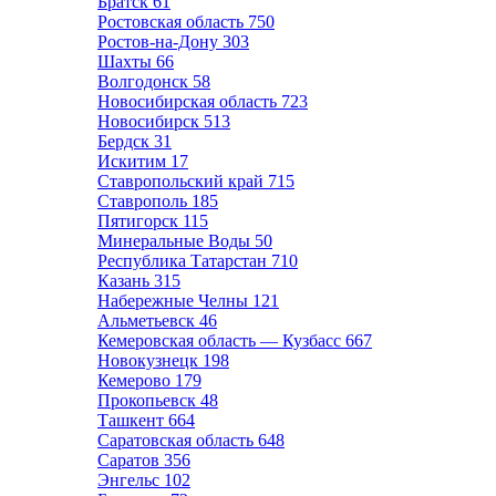
Братск
61
Ростовская область
750
Ростов-на-Дону
303
Шахты
66
Волгодонск
58
Новосибирская область
723
Новосибирск
513
Бердск
31
Искитим
17
Ставропольский край
715
Ставрополь
185
Пятигорск
115
Минеральные Воды
50
Республика Татарстан
710
Казань
315
Набережные Челны
121
Альметьевск
46
Кемеровская область — Кузбасс
667
Новокузнецк
198
Кемерово
179
Прокопьевск
48
Ташкент
664
Саратовская область
648
Саратов
356
Энгельс
102