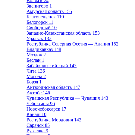
Волжск
24
Звенигово
1
Амурская область
155
Благовещенск
110
Белогорск
11
Свободный
10
Западно-Казахстанская область
153
Уральск
132
Республика Северная Осетия — Алания
152
Владикавказ
148
Моздок
2
Беслан
1
Забайкальский край
147
Чита
136
Могоча
2
Борзя
1
Актюбинская область
147
Актобе
146
Чувашская Республика — Чувашия
143
Чебоксары
96
Новочебоксарск
17
Канаш
10
Республика Мордовия
142
Саранск
85
Рузаевка
9