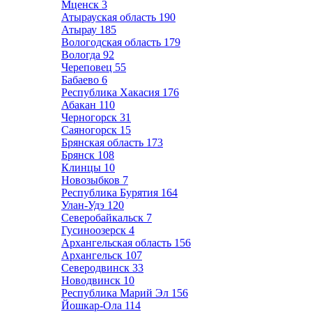
Мценск
3
Атырауская область
190
Атырау
185
Вологодская область
179
Вологда
92
Череповец
55
Бабаево
6
Республика Хакасия
176
Абакан
110
Черногорск
31
Саяногорск
15
Брянская область
173
Брянск
108
Клинцы
10
Новозыбков
7
Республика Бурятия
164
Улан-Удэ
120
Северобайкальск
7
Гусиноозерск
4
Архангельская область
156
Архангельск
107
Северодвинск
33
Новодвинск
10
Республика Марий Эл
156
Йошкар-Ола
114