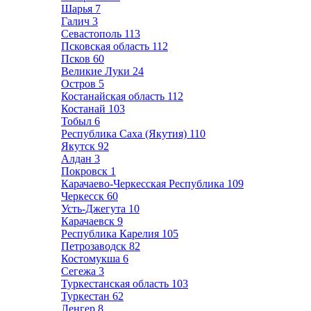
Шарья
7
Галич
3
Севастополь
113
Псковская область
112
Псков
60
Великие Луки
24
Остров
5
Костанайская область
112
Костанай
103
Тобыл
6
Республика Саха (Якутия)
110
Якутск
92
Алдан
3
Покровск
1
Карачаево-Черкесская Республика
109
Черкесск
60
Усть-Джегута
10
Карачаевск
9
Республика Карелия
105
Петрозаводск
82
Костомукша
6
Сегежа
3
Туркестанская область
103
Туркестан
62
Ленгер
8