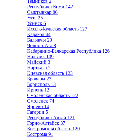
Темников
2
Республика Коми
142
Сыктывкар
86
Ухта
25
Усинск
6
Иссык-Кульская область
127
Каракол
44
Балыкчы
20
Чолпон-Ата
8
Кабардино-Балкарская Республика
126
Нальчик
109
Майский
3
Нарткала
2
Киевская область
123
Бровары
23
Борисполь
13
Ирпень
12
Смоленская область
122
Смоленск
74
Ярцево
14
Гагарин
5
Республика Алтай
121
Горно-Алтайск
37
Костромская область
120
Кострома
91