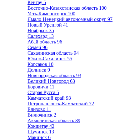
Кентау
5
Восточно-Казахстанская область
100
Усть-Каменогорск
100
Ямало-Ненецкий автономный округ
97
Новый Уренгой
41
Ноябрьск
35
Салехард
13
Абай область
96
Семей
96
Сахалинская область
94
Южно-Сахалинск
55
Корсаков
10
Долинск
9
Новгородская область
93
Великий Новгород
63
Боровичи
11
Старая Русса
5
Камчатский край
93
Петропавловск-Камчатский
72
Елизово
11
Вилючинск
2
Акмолинская область
89
Кокшетау
42
Щучинск
13
Макинск
6