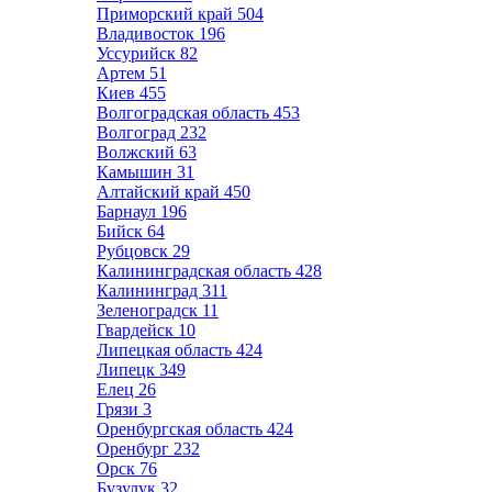
Приморский край
504
Владивосток
196
Уссурийск
82
Артем
51
Киев
455
Волгоградская область
453
Волгоград
232
Волжский
63
Камышин
31
Алтайский край
450
Барнаул
196
Бийск
64
Рубцовск
29
Калининградская область
428
Калининград
311
Зеленоградск
11
Гвардейск
10
Липецкая область
424
Липецк
349
Елец
26
Грязи
3
Оренбургская область
424
Оренбург
232
Орск
76
Бузулук
32