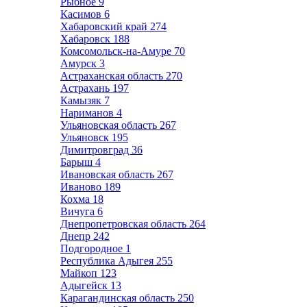
Рыбное
9
Касимов
6
Хабаровский край
274
Хабаровск
188
Комсомольск-на-Амуре
70
Амурск
3
Астраханская область
270
Астрахань
197
Камызяк
7
Нариманов
4
Ульяновская область
267
Ульяновск
195
Димитровград
36
Барыш
4
Ивановская область
267
Иваново
189
Кохма
18
Вичуга
6
Днепропетровская область
264
Днепр
242
Подгородное
1
Республика Адыгея
255
Майкоп
123
Адыгейск
13
Карагандинская область
250