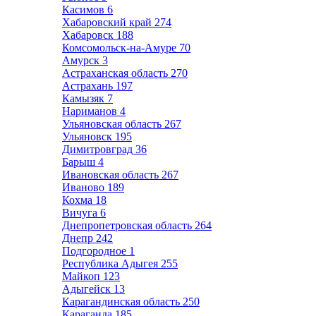
Касимов
6
Хабаровский край
274
Хабаровск
188
Комсомольск-на-Амуре
70
Амурск
3
Астраханская область
270
Астрахань
197
Камызяк
7
Нариманов
4
Ульяновская область
267
Ульяновск
195
Димитровград
36
Барыш
4
Ивановская область
267
Иваново
189
Кохма
18
Вичуга
6
Днепропетровская область
264
Днепр
242
Подгородное
1
Республика Адыгея
255
Майкоп
123
Адыгейск
13
Карагандинская область
250
Караганда
185