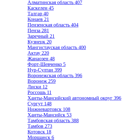
Алматинская область
407
Каскелен
45
Талгар
40
Конаев
21
Пензенская область
404
Пенза
281
Заречный
21
Кузнецк
20
Мангистауская область
400
Актау
220
Жанаозен
48
Форт-Шевченко
5
Нур-Султан
399
Воронежская область
396
Воронеж
259
Лиски
12
Россошь
11
Ханты-Мансийский автономный округ
396
Сургут
148
Нижневартовск
108
Ханты-Мансийск
53
Тамбовская область
388
Тамбов
273
Котовск
18
Моршанск
6