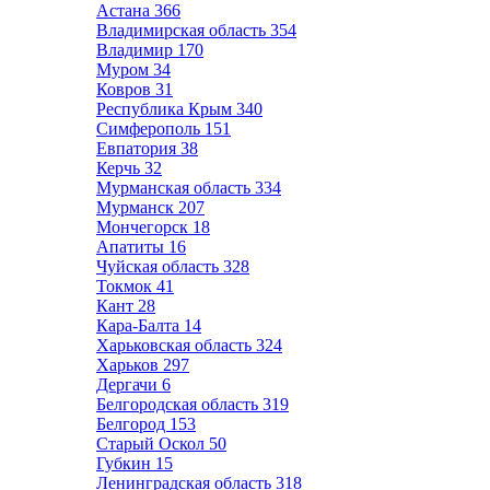
Астана
366
Владимирская область
354
Владимир
170
Муром
34
Ковров
31
Республика Крым
340
Симферополь
151
Евпатория
38
Керчь
32
Мурманская область
334
Мурманск
207
Мончегорск
18
Апатиты
16
Чуйская область
328
Токмок
41
Кант
28
Кара-Балта
14
Харьковская область
324
Харьков
297
Дергачи
6
Белгородская область
319
Белгород
153
Старый Оскол
50
Губкин
15
Ленинградская область
318