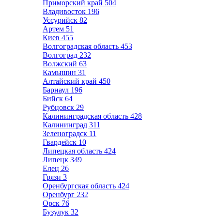
Приморский край
504
Владивосток
196
Уссурийск
82
Артем
51
Киев
455
Волгоградская область
453
Волгоград
232
Волжский
63
Камышин
31
Алтайский край
450
Барнаул
196
Бийск
64
Рубцовск
29
Калининградская область
428
Калининград
311
Зеленоградск
11
Гвардейск
10
Липецкая область
424
Липецк
349
Елец
26
Грязи
3
Оренбургская область
424
Оренбург
232
Орск
76
Бузулук
32