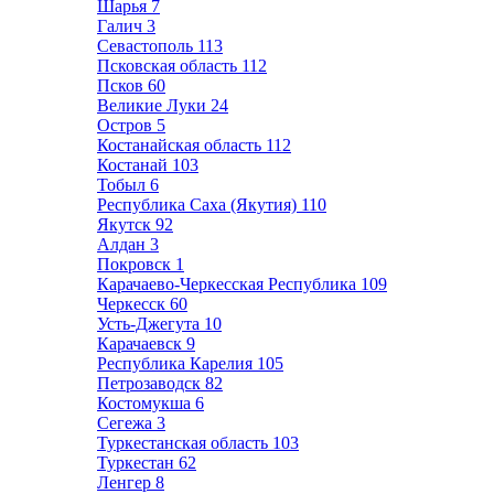
Шарья
7
Галич
3
Севастополь
113
Псковская область
112
Псков
60
Великие Луки
24
Остров
5
Костанайская область
112
Костанай
103
Тобыл
6
Республика Саха (Якутия)
110
Якутск
92
Алдан
3
Покровск
1
Карачаево-Черкесская Республика
109
Черкесск
60
Усть-Джегута
10
Карачаевск
9
Республика Карелия
105
Петрозаводск
82
Костомукша
6
Сегежа
3
Туркестанская область
103
Туркестан
62
Ленгер
8