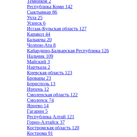
Темников
2
Республика Коми
142
Сыктывкар
86
Ухта
25
Усинск
6
Иссык-Кульская область
127
Каракол
44
Балыкчы
20
Чолпон-Ата
8
Кабардино-Балкарская Республика
126
Нальчик
109
Майский
3
Нарткала
2
Киевская область
123
Бровары
23
Борисполь
13
Ирпень
12
Смоленская область
122
Смоленск
74
Ярцево
14
Гагарин
5
Республика Алтай
121
Горно-Алтайск
37
Костромская область
120
Кострома
91