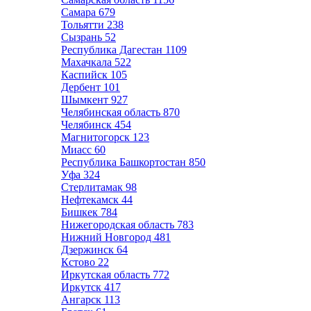
Самара
679
Тольятти
238
Сызрань
52
Республика Дагестан
1109
Махачкала
522
Каспийск
105
Дербент
101
Шымкент
927
Челябинская область
870
Челябинск
454
Магнитогорск
123
Миасс
60
Республика Башкортостан
850
Уфа
324
Стерлитамак
98
Нефтекамск
44
Бишкек
784
Нижегородская область
783
Нижний Новгород
481
Дзержинск
64
Кстово
22
Иркутская область
772
Иркутск
417
Ангарск
113