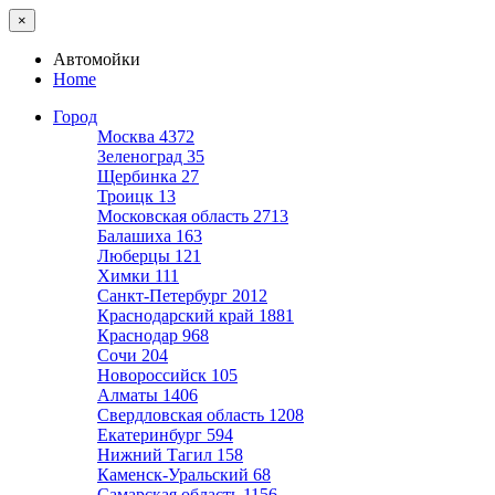
×
Автомойки
Home
Город
Москва
4372
Зеленоград
35
Щербинка
27
Троицк
13
Московская область
2713
Балашиха
163
Люберцы
121
Химки
111
Санкт-Петербург
2012
Краснодарский край
1881
Краснодар
968
Сочи
204
Новороссийск
105
Алматы
1406
Свердловская область
1208
Екатеринбург
594
Нижний Тагил
158
Каменск-Уральский
68
Самарская область
1156