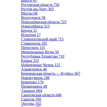
Братск
61
Ростовская область
750
Ростов-на-Дону
303
Шахты
66
Волгодонск
58
Новосибирская область
723
Новосибирск
513
Бердск
31
Искитим
17
Ставропольский край
715
Ставрополь
185
Пятигорск
115
Минеральные Воды
50
Республика Татарстан
710
Казань
315
Набережные Челны
121
Альметьевск
46
Кемеровская область — Кузбасс
667
Новокузнецк
198
Кемерово
179
Прокопьевск
48
Ташкент
664
Саратовская область
648
Саратов
356
Энгельс
102