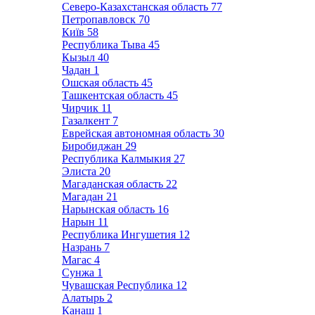
Северо-Казахстанская область
77
Петропавловск
70
Київ
58
Республика Тыва
45
Кызыл
40
Чадан
1
Ошская область
45
Ташкентская область
45
Чирчик
11
Газалкент
7
Еврейская автономная область
30
Биробиджан
29
Республика Калмыкия
27
Элиста
20
Магаданская область
22
Магадан
21
Нарынская область
16
Нарын
11
Республика Ингушетия
12
Назрань
7
Магас
4
Сунжа
1
Чувашская Республика
12
Алатырь
2
Канаш
1