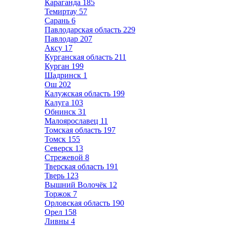
Караганда
185
Темиртау
57
Сарань
6
Павлодарская область
229
Павлодар
207
Аксу
17
Курганская область
211
Курган
199
Шадринск
1
Ош
202
Калужская область
199
Калуга
103
Обнинск
31
Малоярославец
11
Томская область
197
Томск
155
Северск
13
Стрежевой
8
Тверская область
191
Тверь
123
Вышний Волочёк
12
Торжок
7
Орловская область
190
Орел
158
Ливны
4