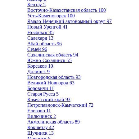
Кентау
5
Восточно-Казахстанская область
100
Усть-Каменогорск
100
Ямало-Ненецкий автономный округ
97
Новый Уренгой
41
Ноябрьск
35
Салехард
13
Абай область
96
Семей
96
Сахалинская область
94
Южно-Сахалинск
55
Корсаков
10
Долинск
9
Новгородская область
93
Великий Новгород
63
Боровичи
11
Старая Русса
5
Камчатский край
93
Петропавловск-Камчатский
72
Елизово
11
Вилючинск
2
Акмолинская область
89
Кокшетау
42
Щучинск
13
Макинск
6