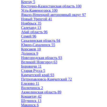
Кентау
5
Восточно-Казахстанская область
100
Усть-Каменогорск
100
Ямало-Ненецкий автономный округ
97
Новый Уренгой
41
Ноябрьск
35
Салехард
13
Абай область
96
Семей
96
Сахалинская область
94
Южно-Сахалинск
55
Корсаков
10
Долинск
9
Новгородская область
93
Великий Новгород
63
Боровичи
11
Старая Русса
5
Камчатский край
93
Петропавловск-Камчатский
72
Елизово
11
Вилючинск
2
Акмолинская область
89
Кокшетау
42
Щучинск
13
Макинск
6