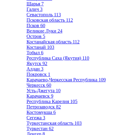
Шарья
7
Галич
3
Севастополь
113
Псковская область
112
Псков
60
Великие Луки
24
Остров
5
Костанайская область
112
Костанай
103
Тобыл
6
Республика Саха (Якутия)
110
Якутск
92
Алдан
3
Покровск
1
Карачаево-Черкесская Республика
109
Черкесск
60
Усть-Джегута
10
Карачаевск
9
Республика Карелия
105
Петрозаводск
82
Костомукша
6
Сегежа
3
Туркестанская область
103
Туркестан
62
Ленгер
8