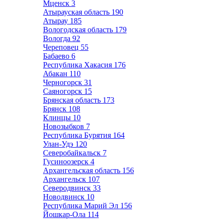
Мценск
3
Атырауская область
190
Атырау
185
Вологодская область
179
Вологда
92
Череповец
55
Бабаево
6
Республика Хакасия
176
Абакан
110
Черногорск
31
Саяногорск
15
Брянская область
173
Брянск
108
Клинцы
10
Новозыбков
7
Республика Бурятия
164
Улан-Удэ
120
Северобайкальск
7
Гусиноозерск
4
Архангельская область
156
Архангельск
107
Северодвинск
33
Новодвинск
10
Республика Марий Эл
156
Йошкар-Ола
114