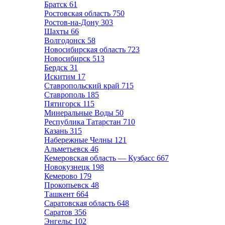
Братск
61
Ростовская область
750
Ростов-на-Дону
303
Шахты
66
Волгодонск
58
Новосибирская область
723
Новосибирск
513
Бердск
31
Искитим
17
Ставропольский край
715
Ставрополь
185
Пятигорск
115
Минеральные Воды
50
Республика Татарстан
710
Казань
315
Набережные Челны
121
Альметьевск
46
Кемеровская область — Кузбасс
667
Новокузнецк
198
Кемерово
179
Прокопьевск
48
Ташкент
664
Саратовская область
648
Саратов
356
Энгельс
102