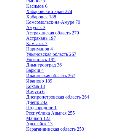
Рыбное
9
Касимов
6
Хабаровский край
274
Хабаровск
188
Комсомольск-на-Амуре
70
Амурск
3
Астраханская область
270
Астрахань
197
Камызяк
7
Нариманов
4
Ульяновская область
267
Ульяновск
195
Димитровград
36
Барыш
4
Ивановская область
267
Иваново
189
Кохма
18
Вичуга
6
Днепропетровская область
264
Днепр
242
Подгородное
1
Республика Адыгея
255
Майкоп
123
Адыгейск
13
Карагандинская область
250