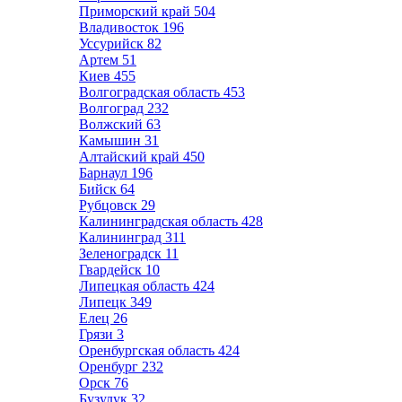
Приморский край
504
Владивосток
196
Уссурийск
82
Артем
51
Киев
455
Волгоградская область
453
Волгоград
232
Волжский
63
Камышин
31
Алтайский край
450
Барнаул
196
Бийск
64
Рубцовск
29
Калининградская область
428
Калининград
311
Зеленоградск
11
Гвардейск
10
Липецкая область
424
Липецк
349
Елец
26
Грязи
3
Оренбургская область
424
Оренбург
232
Орск
76
Бузулук
32