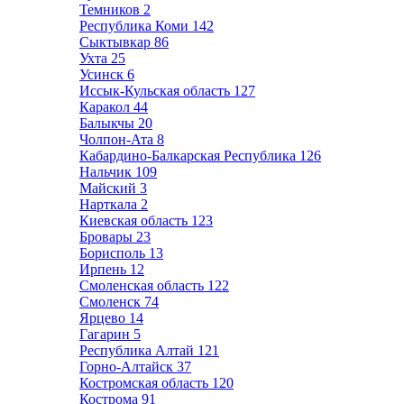
Темников
2
Республика Коми
142
Сыктывкар
86
Ухта
25
Усинск
6
Иссык-Кульская область
127
Каракол
44
Балыкчы
20
Чолпон-Ата
8
Кабардино-Балкарская Республика
126
Нальчик
109
Майский
3
Нарткала
2
Киевская область
123
Бровары
23
Борисполь
13
Ирпень
12
Смоленская область
122
Смоленск
74
Ярцево
14
Гагарин
5
Республика Алтай
121
Горно-Алтайск
37
Костромская область
120
Кострома
91