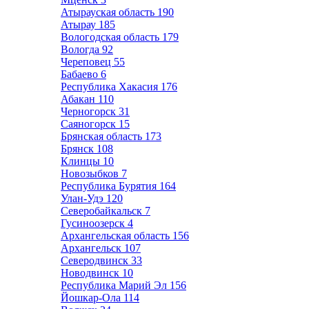
Атырауская область
190
Атырау
185
Вологодская область
179
Вологда
92
Череповец
55
Бабаево
6
Республика Хакасия
176
Абакан
110
Черногорск
31
Саяногорск
15
Брянская область
173
Брянск
108
Клинцы
10
Новозыбков
7
Республика Бурятия
164
Улан-Удэ
120
Северобайкальск
7
Гусиноозерск
4
Архангельская область
156
Архангельск
107
Северодвинск
33
Новодвинск
10
Республика Марий Эл
156
Йошкар-Ола
114