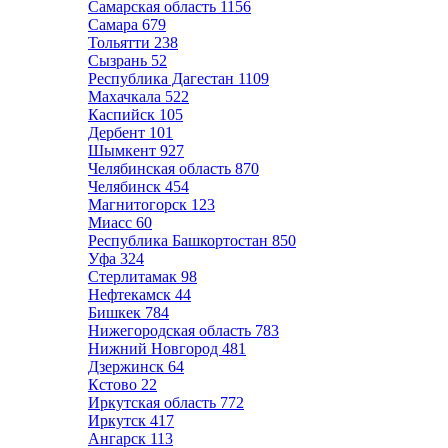
Самарская область
1156
Самара
679
Тольятти
238
Сызрань
52
Республика Дагестан
1109
Махачкала
522
Каспийск
105
Дербент
101
Шымкент
927
Челябинская область
870
Челябинск
454
Магнитогорск
123
Миасс
60
Республика Башкортостан
850
Уфа
324
Стерлитамак
98
Нефтекамск
44
Бишкек
784
Нижегородская область
783
Нижний Новгород
481
Дзержинск
64
Кстово
22
Иркутская область
772
Иркутск
417
Ангарск
113