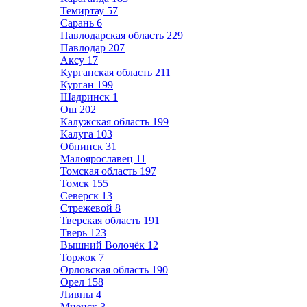
Темиртау
57
Сарань
6
Павлодарская область
229
Павлодар
207
Аксу
17
Курганская область
211
Курган
199
Шадринск
1
Ош
202
Калужская область
199
Калуга
103
Обнинск
31
Малоярославец
11
Томская область
197
Томск
155
Северск
13
Стрежевой
8
Тверская область
191
Тверь
123
Вышний Волочёк
12
Торжок
7
Орловская область
190
Орел
158
Ливны
4
Мценск
3