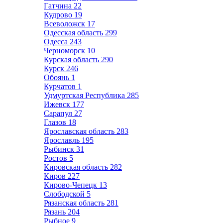
Гатчина
22
Кудрово
19
Всеволожск
17
Одесская область
299
Одесса
243
Черноморск
10
Курская область
290
Курск
246
Обоянь
1
Курчатов
1
Удмуртская Республика
285
Ижевск
177
Сарапул
27
Глазов
18
Ярославская область
283
Ярославль
195
Рыбинск
31
Ростов
5
Кировская область
282
Киров
227
Кирово-Чепецк
13
Слободской
5
Рязанская область
281
Рязань
204
Рыбное
9