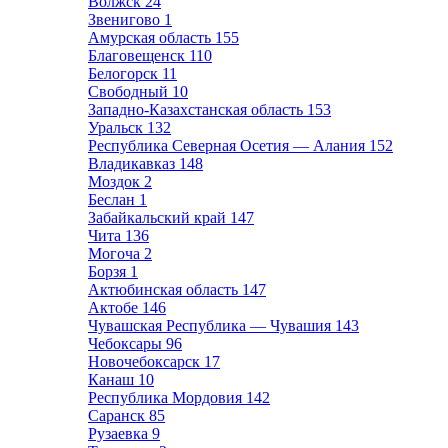
Волжск
24
Звенигово
1
Амурская область
155
Благовещенск
110
Белогорск
11
Свободный
10
Западно-Казахстанская область
153
Уральск
132
Республика Северная Осетия — Алания
152
Владикавказ
148
Моздок
2
Беслан
1
Забайкальский край
147
Чита
136
Могоча
2
Борзя
1
Актюбинская область
147
Актобе
146
Чувашская Республика — Чувашия
143
Чебоксары
96
Новочебоксарск
17
Канаш
10
Республика Мордовия
142
Саранск
85
Рузаевка
9