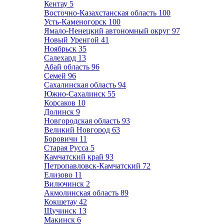
Кентау
5
Восточно-Казахстанская область
100
Усть-Каменогорск
100
Ямало-Ненецкий автономный округ
97
Новый Уренгой
41
Ноябрьск
35
Салехард
13
Абай область
96
Семей
96
Сахалинская область
94
Южно-Сахалинск
55
Корсаков
10
Долинск
9
Новгородская область
93
Великий Новгород
63
Боровичи
11
Старая Русса
5
Камчатский край
93
Петропавловск-Камчатский
72
Елизово
11
Вилючинск
2
Акмолинская область
89
Кокшетау
42
Щучинск
13
Макинск
6