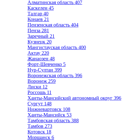
Алматинская область
407
Каскелен
45
Талгар
40
Конаев
21
Пензенская область
404
Пенза
281
Заречный
21
Кузнецк
20
Мангистауская область
400
Актау
220
Жанаозен
48
Форт-Шевченко
5
Нур-Султан
399
Воронежская область
396
Воронеж
259
Лиски
12
Россошь
11
Ханты-Мансийский автономный округ
396
Сургут
148
Нижневартовск
108
Ханты-Мансийск
53
Тамбовская область
388
Тамбов
273
Котовск
18
Моршанск
6