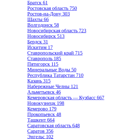
Братск
61
Ростовская область
750
Ростов-на-Дону
303
Шахты
66
Волгодонск
58
Новосибирская область
723
Новосибирск
513
Бердск
31
Искитим
17
Ставропольский край
715
Ставрополь
185
Пятигорск
115
Минеральные Воды
50
Республика Татарстан
710
Казань
315
Набережные Челны
121
Альметьевск
46
Кемеровская область — Кузбасс
667
Новокузнецк
198
Кемерово
179
Прокопьевск
48
Ташкент
664
Саратовская область
648
Саратов
356
Энгельс
102