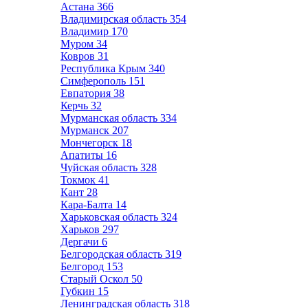
Астана
366
Владимирская область
354
Владимир
170
Муром
34
Ковров
31
Республика Крым
340
Симферополь
151
Евпатория
38
Керчь
32
Мурманская область
334
Мурманск
207
Мончегорск
18
Апатиты
16
Чуйская область
328
Токмок
41
Кант
28
Кара-Балта
14
Харьковская область
324
Харьков
297
Дергачи
6
Белгородская область
319
Белгород
153
Старый Оскол
50
Губкин
15
Ленинградская область
318