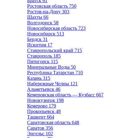
Братск
61
Ростовская область
750
Ростов-на-Дону
303
Шахты
66
Волгодонск
58
Новосибирская область
723
Новосибирск
513
Бердск
31
Искитим
17
Ставропольский край
715
Ставрополь
185
Пятигорск
115
Минеральные Воды
50
Республика Татарстан
710
Казань
315
Набережные Челны
121
Альметьевск
46
Кемеровская область — Кузбасс
667
Новокузнецк
198
Кемерово
179
Прокопьевск
48
Ташкент
664
Саратовская область
648
Саратов
356
Энгельс
102