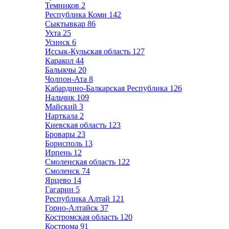
Темников
2
Республика Коми
142
Сыктывкар
86
Ухта
25
Усинск
6
Иссык-Кульская область
127
Каракол
44
Балыкчы
20
Чолпон-Ата
8
Кабардино-Балкарская Республика
126
Нальчик
109
Майский
3
Нарткала
2
Киевская область
123
Бровары
23
Борисполь
13
Ирпень
12
Смоленская область
122
Смоленск
74
Ярцево
14
Гагарин
5
Республика Алтай
121
Горно-Алтайск
37
Костромская область
120
Кострома
91