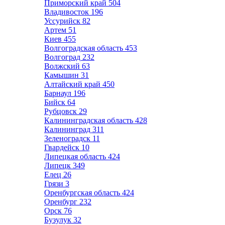
Приморский край
504
Владивосток
196
Уссурийск
82
Артем
51
Киев
455
Волгоградская область
453
Волгоград
232
Волжский
63
Камышин
31
Алтайский край
450
Барнаул
196
Бийск
64
Рубцовск
29
Калининградская область
428
Калининград
311
Зеленоградск
11
Гвардейск
10
Липецкая область
424
Липецк
349
Елец
26
Грязи
3
Оренбургская область
424
Оренбург
232
Орск
76
Бузулук
32