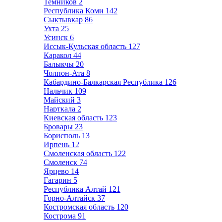
Темников
2
Республика Коми
142
Сыктывкар
86
Ухта
25
Усинск
6
Иссык-Кульская область
127
Каракол
44
Балыкчы
20
Чолпон-Ата
8
Кабардино-Балкарская Республика
126
Нальчик
109
Майский
3
Нарткала
2
Киевская область
123
Бровары
23
Борисполь
13
Ирпень
12
Смоленская область
122
Смоленск
74
Ярцево
14
Гагарин
5
Республика Алтай
121
Горно-Алтайск
37
Костромская область
120
Кострома
91