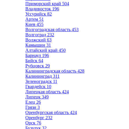
Приморский край
504
Владивосток
196
Уссурийск
82
Артем
51
Киев
455
Волгоградская область
453
Волгоград
232
Волжский
63
Камышин
31
Алтайский край
450
Барнаул
196
Бийск
64
Рубцовск
29
Калининградская область
428
Калининград
311
Зеленоградск
11
Гвардейск
10
Липецкая область
424
Липецк
349
Елец
26
Грязи
3
Оренбургская область
424
Оренбург
232
Орск
76
Бузулук
32