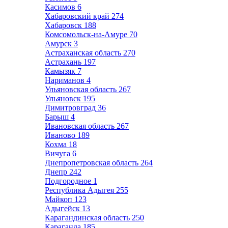
Касимов
6
Хабаровский край
274
Хабаровск
188
Комсомольск-на-Амуре
70
Амурск
3
Астраханская область
270
Астрахань
197
Камызяк
7
Нариманов
4
Ульяновская область
267
Ульяновск
195
Димитровград
36
Барыш
4
Ивановская область
267
Иваново
189
Кохма
18
Вичуга
6
Днепропетровская область
264
Днепр
242
Подгородное
1
Республика Адыгея
255
Майкоп
123
Адыгейск
13
Карагандинская область
250
Караганда
185