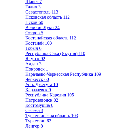
Шарья
7
Галич
3
Севастополь
113
Псковская область
112
Псков
60
Великие Луки
24
Остров
5
Костанайская область
112
Костанай
103
Тобыл
6
Республика Саха (Якутия)
110
Якутск
92
Алдан
3
Покровск
1
Карачаево-Черкесская Республика
109
Черкесск
60
Усть-Джегута
10
Карачаевск
9
Республика Карелия
105
Петрозаводск
82
Костомукша
6
Сегежа
3
Туркестанская область
103
Туркестан
62
Ленгер
8