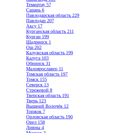
Темиртау
57
Сарань
6
Павлодарская область
229
Павлодар
207
Аксу
17
Курганская область
211
Курган
199
Шадринск
1
Ош
202
Калужская область
199
Калуга
103
Обнинск
31
Малоярославец
11
Томская область
197
Томск
155
Северск
13
Стрежевой
8
Тверская область
191
Тверь
123
Вышний Волочёк
12
Торжок
7
Орловская область
190
Орел
158
Ливны
4
Мценск
3