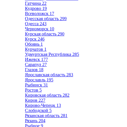
Гатчина
22
Кудрово
19
Всеволожск
17
Одесская область
299
Одесса
243
Черноморск
10
Курская область
290
Курск
246
Обоянь
1
Курчатов
1
Удмуртская Республика
285
Ижевск
177
Сарапул
27
Глазов
18
Ярославская область
283
Ярославль
195
Рыбинск
31
Ростов
5
Кировская область
282
Киров
227
Кирово-Чепецк
13
Слободской
5
Рязанская область
281
Рязань
204
Рыбное
9