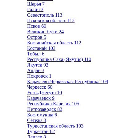
Шарья
7
Галич
3
Севастополь
113
Псковская область
112
Псков
60
Великие Луки
24
Остров
5
Костанайская область
112
Костанай
103
Тобыл
6
Республика Саха (Якутия)
110
Якутск
92
Алдан
3
Покровск
1
Карачаево-Черкесская Республика
109
Черкесск
60
Усть-Джегута
10
Карачаевск
9
Республика Карелия
105
Петрозаводск
82
Костомукша
6
Сегежа
3
Туркестанская область
103
Туркестан
62
Ленгер
8