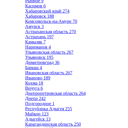
Рыбное
9
Касимов
6
Хабаровский край
274
Хабаровск
188
Комсомольск-на-Амуре
70
Амурск
3
Астраханская область
270
Астрахань
197
Камызяк
7
Нариманов
4
Ульяновская область
267
Ульяновск
195
Димитровград
36
Барыш
4
Ивановская область
267
Иваново
189
Кохма
18
Вичуга
6
Днепропетровская область
264
Днепр
242
Подгородное
1
Республика Адыгея
255
Майкоп
123
Адыгейск
13
Карагандинская область
250