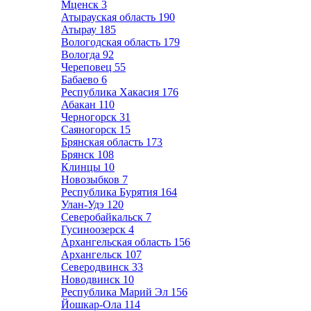
Мценск
3
Атырауская область
190
Атырау
185
Вологодская область
179
Вологда
92
Череповец
55
Бабаево
6
Республика Хакасия
176
Абакан
110
Черногорск
31
Саяногорск
15
Брянская область
173
Брянск
108
Клинцы
10
Новозыбков
7
Республика Бурятия
164
Улан-Удэ
120
Северобайкальск
7
Гусиноозерск
4
Архангельская область
156
Архангельск
107
Северодвинск
33
Новодвинск
10
Республика Марий Эл
156
Йошкар-Ола
114