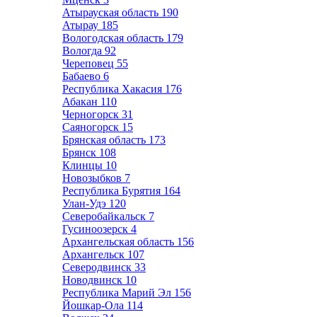
Атырауская область
190
Атырау
185
Вологодская область
179
Вологда
92
Череповец
55
Бабаево
6
Республика Хакасия
176
Абакан
110
Черногорск
31
Саяногорск
15
Брянская область
173
Брянск
108
Клинцы
10
Новозыбков
7
Республика Бурятия
164
Улан-Удэ
120
Северобайкальск
7
Гусиноозерск
4
Архангельская область
156
Архангельск
107
Северодвинск
33
Новодвинск
10
Республика Марий Эл
156
Йошкар-Ола
114