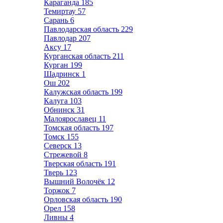
Караганда
185
Темиртау
57
Сарань
6
Павлодарская область
229
Павлодар
207
Аксу
17
Курганская область
211
Курган
199
Шадринск
1
Ош
202
Калужская область
199
Калуга
103
Обнинск
31
Малоярославец
11
Томская область
197
Томск
155
Северск
13
Стрежевой
8
Тверская область
191
Тверь
123
Вышний Волочёк
12
Торжок
7
Орловская область
190
Орел
158
Ливны
4