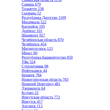
Самара
679
Тольятти
238
Сызрань
52
Республика Дагестан
1109
Махачкала
522
Каспийск
105
Дербент
101
Шымкент
927
Челябинская область
870
Челябинск
454
Магнитогорск
123
Миасс
60
Республика Башкортостан
850
Уфа
324
Стерлитамак
98
Нефтекамск
44
Бишкек
784
Нижегородская область
783
Нижний Новгород
481
Дзержинск
64
Кстово
22
Иркутская область
772
Иркутск
417
Ангарск
113