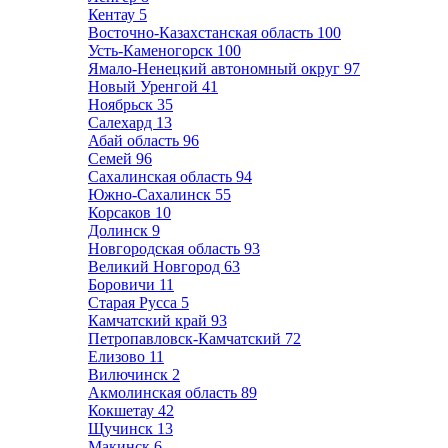
Кентау
5
Восточно-Казахстанская область
100
Усть-Каменогорск
100
Ямало-Ненецкий автономный округ
97
Новый Уренгой
41
Ноябрьск
35
Салехард
13
Абай область
96
Семей
96
Сахалинская область
94
Южно-Сахалинск
55
Корсаков
10
Долинск
9
Новгородская область
93
Великий Новгород
63
Боровичи
11
Старая Русса
5
Камчатский край
93
Петропавловск-Камчатский
72
Елизово
11
Вилючинск
2
Акмолинская область
89
Кокшетау
42
Щучинск
13
Макинск
6