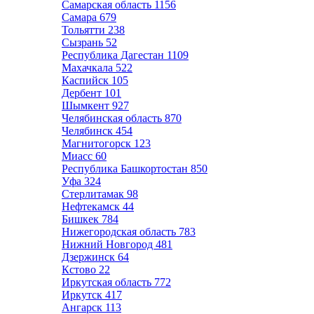
Самарская область
1156
Самара
679
Тольятти
238
Сызрань
52
Республика Дагестан
1109
Махачкала
522
Каспийск
105
Дербент
101
Шымкент
927
Челябинская область
870
Челябинск
454
Магнитогорск
123
Миасс
60
Республика Башкортостан
850
Уфа
324
Стерлитамак
98
Нефтекамск
44
Бишкек
784
Нижегородская область
783
Нижний Новгород
481
Дзержинск
64
Кстово
22
Иркутская область
772
Иркутск
417
Ангарск
113