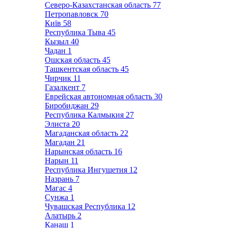
Северо-Казахстанская область
77
Петропавловск
70
Київ
58
Республика Тыва
45
Кызыл
40
Чадан
1
Ошская область
45
Ташкентская область
45
Чирчик
11
Газалкент
7
Еврейская автономная область
30
Биробиджан
29
Республика Калмыкия
27
Элиста
20
Магаданская область
22
Магадан
21
Нарынская область
16
Нарын
11
Республика Ингушетия
12
Назрань
7
Магас
4
Сунжа
1
Чувашская Республика
12
Алатырь
2
Канаш
1