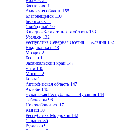
Волжск
24
Звенигово
1
Амурская область
155
Благовещенск
110
Белогорск
11
Свободный
10
Западно-Казахстанская область
153
Уральск
132
Республика Северная Осетия — Алания
152
Владикавказ
148
Моздок
2
Беслан
1
Забайкальский край
147
Чита
136
Могоча
2
Борзя
1
Актюбинская область
147
Актобе
146
Чувашская Республика — Чувашия
143
Чебоксары
96
Новочебоксарск
17
Канаш
10
Республика Мордовия
142
Саранск
85
Рузаевка
9