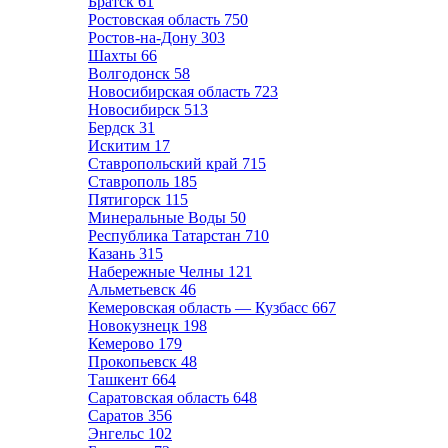
Братск
61
Ростовская область
750
Ростов-на-Дону
303
Шахты
66
Волгодонск
58
Новосибирская область
723
Новосибирск
513
Бердск
31
Искитим
17
Ставропольский край
715
Ставрополь
185
Пятигорск
115
Минеральные Воды
50
Республика Татарстан
710
Казань
315
Набережные Челны
121
Альметьевск
46
Кемеровская область — Кузбасс
667
Новокузнецк
198
Кемерово
179
Прокопьевск
48
Ташкент
664
Саратовская область
648
Саратов
356
Энгельс
102