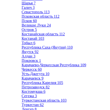
Шарья
7
Галич
3
Севастополь
113
Псковская область
112
Псков
60
Великие Луки
24
Остров
5
Костанайская область
112
Костанай
103
Тобыл
6
Республика Саха (Якутия)
110
Якутск
92
Алдан
3
Покровск
1
Карачаево-Черкесская Республика
109
Черкесск
60
Усть-Джегута
10
Карачаевск
9
Республика Карелия
105
Петрозаводск
82
Костомукша
6
Сегежа
3
Туркестанская область
103
Туркестан
62
Ленгер
8