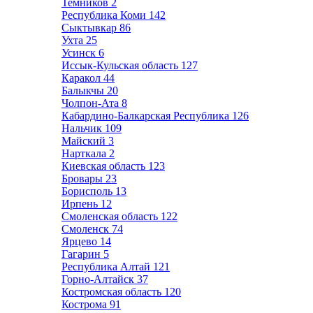
Темников
2
Республика Коми
142
Сыктывкар
86
Ухта
25
Усинск
6
Иссык-Кульская область
127
Каракол
44
Балыкчы
20
Чолпон-Ата
8
Кабардино-Балкарская Республика
126
Нальчик
109
Майский
3
Нарткала
2
Киевская область
123
Бровары
23
Борисполь
13
Ирпень
12
Смоленская область
122
Смоленск
74
Ярцево
14
Гагарин
5
Республика Алтай
121
Горно-Алтайск
37
Костромская область
120
Кострома
91