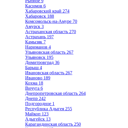
Рыбное
9
Касимов
6
Хабаровский край
274
Хабаровск
188
Комсомольск-на-Амуре
70
Амурск
3
Астраханская область
270
Астрахань
197
Камызяк
7
Нариманов
4
Ульяновская область
267
Ульяновск
195
Димитровград
36
Барыш
4
Ивановская область
267
Иваново
189
Кохма
18
Вичуга
6
Днепропетровская область
264
Днепр
242
Подгородное
1
Республика Адыгея
255
Майкоп
123
Адыгейск
13
Карагандинская область
250