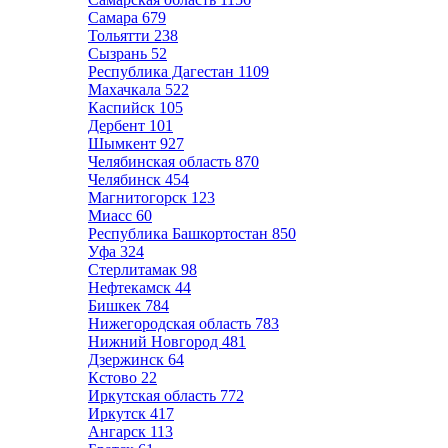
Самара
679
Тольятти
238
Сызрань
52
Республика Дагестан
1109
Махачкала
522
Каспийск
105
Дербент
101
Шымкент
927
Челябинская область
870
Челябинск
454
Магнитогорск
123
Миасс
60
Республика Башкортостан
850
Уфа
324
Стерлитамак
98
Нефтекамск
44
Бишкек
784
Нижегородская область
783
Нижний Новгород
481
Дзержинск
64
Кстово
22
Иркутская область
772
Иркутск
417
Ангарск
113