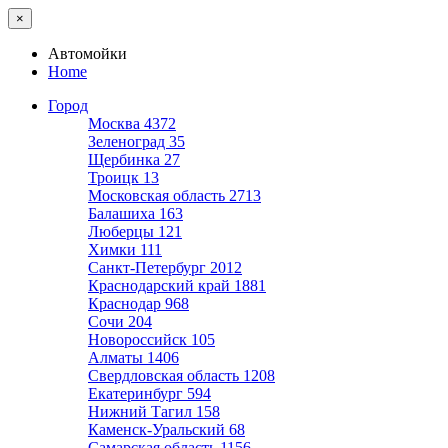
×
Автомойки
Home
Город
Москва
4372
Зеленоград
35
Щербинка
27
Троицк
13
Московская область
2713
Балашиха
163
Люберцы
121
Химки
111
Санкт-Петербург
2012
Краснодарский край
1881
Краснодар
968
Сочи
204
Новороссийск
105
Алматы
1406
Свердловская область
1208
Екатеринбург
594
Нижний Тагил
158
Каменск-Уральский
68
Самарская область
1156