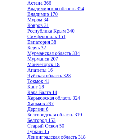
Астана
366
Владимирская область
354
Владимир
170
Муром
34
Ковров
31
Республика Крым
340
Симферополь
151
Евпатория
38
Керчь
32
Мурманская область
334
Мурманск
207
Мончегорск
18
Апатиты
16
Чуйская область
328
Токмок
41
Кант
28
Кара-Балта
14
Харьковская область
324
Харьков
297
Дергачи
6
Белгородская область
319
Белгород
153
Старый Оскол
50
Губкин
15
Ленинградская область
318