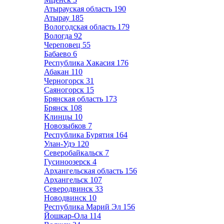
Атырауская область
190
Атырау
185
Вологодская область
179
Вологда
92
Череповец
55
Бабаево
6
Республика Хакасия
176
Абакан
110
Черногорск
31
Саяногорск
15
Брянская область
173
Брянск
108
Клинцы
10
Новозыбков
7
Республика Бурятия
164
Улан-Удэ
120
Северобайкальск
7
Гусиноозерск
4
Архангельская область
156
Архангельск
107
Северодвинск
33
Новодвинск
10
Республика Марий Эл
156
Йошкар-Ола
114