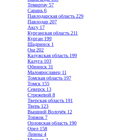
Темиртау
57
Сарань
6
Павлодарская область
229
Павлодар
207
Аксу
17
Курганская область
211
Курган
199
Шадринск
1
Ош
202
Калужская область
199
Калуга
103
Обнинск
31
Малоярославец
11
Томская область
197
Томск
155
Северск
13
Стрежевой
8
Тверская область
191
Тверь
123
Вышний Волочёк
12
Торжок
7
Орловская область
190
Орел
158
Ливны
4
Мценск
3