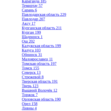
Караганда
185
Темиртау
57
Сарань
6
Павлодарская область
229
Павлодар
207
Аксу
17
Курганская область
211
Курган
199
Шадринск
1
Ош
202
Калужская область
199
Калуга
103
Обнинск
31
Малоярославец
11
Томская область
197
Томск
155
Северск
13
Стрежевой
8
Тверская область
191
Тверь
123
Вышний Волочёк
12
Торжок
7
Орловская область
190
Орел
158
Ливны
4