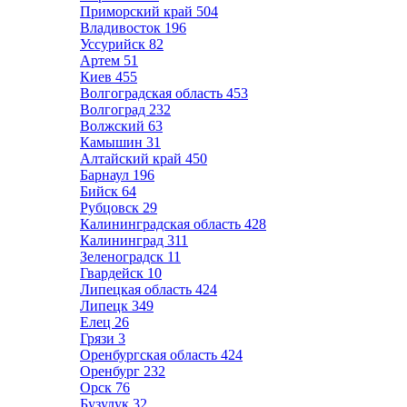
Приморский край
504
Владивосток
196
Уссурийск
82
Артем
51
Киев
455
Волгоградская область
453
Волгоград
232
Волжский
63
Камышин
31
Алтайский край
450
Барнаул
196
Бийск
64
Рубцовск
29
Калининградская область
428
Калининград
311
Зеленоградск
11
Гвардейск
10
Липецкая область
424
Липецк
349
Елец
26
Грязи
3
Оренбургская область
424
Оренбург
232
Орск
76
Бузулук
32