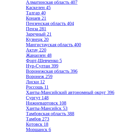
Алматинская область
407
Каскелен
45
Талгар
40
Конаев
21
Пензенская область
404
Пенза
281
Заречный
21
Кузнецк
20
Мангистауская область
400
Актау
220
Жанаозен
48
Форт-Шевченко
5
Нур-Султан
399
Воронежская область
396
Воронеж
259
Лиски
12
Россошь
11
Ханты-Мансийский автономный округ
396
Сургут
148
Нижневартовск
108
Ханты-Мансийск
53
Тамбовская область
388
Тамбов
273
Котовск
18
Моршанск
6