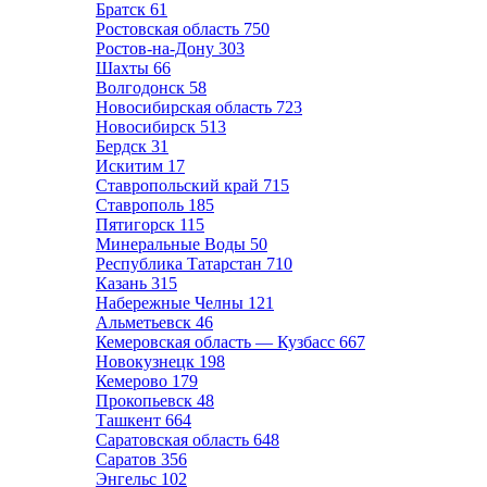
Братск
61
Ростовская область
750
Ростов-на-Дону
303
Шахты
66
Волгодонск
58
Новосибирская область
723
Новосибирск
513
Бердск
31
Искитим
17
Ставропольский край
715
Ставрополь
185
Пятигорск
115
Минеральные Воды
50
Республика Татарстан
710
Казань
315
Набережные Челны
121
Альметьевск
46
Кемеровская область — Кузбасс
667
Новокузнецк
198
Кемерово
179
Прокопьевск
48
Ташкент
664
Саратовская область
648
Саратов
356
Энгельс
102