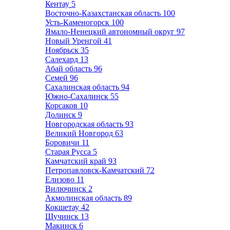
Кентау
5
Восточно-Казахстанская область
100
Усть-Каменогорск
100
Ямало-Ненецкий автономный округ
97
Новый Уренгой
41
Ноябрьск
35
Салехард
13
Абай область
96
Семей
96
Сахалинская область
94
Южно-Сахалинск
55
Корсаков
10
Долинск
9
Новгородская область
93
Великий Новгород
63
Боровичи
11
Старая Русса
5
Камчатский край
93
Петропавловск-Камчатский
72
Елизово
11
Вилючинск
2
Акмолинская область
89
Кокшетау
42
Щучинск
13
Макинск
6