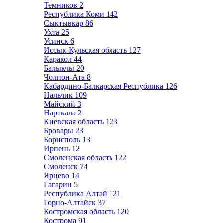
Темников
2
Республика Коми
142
Сыктывкар
86
Ухта
25
Усинск
6
Иссык-Кульская область
127
Каракол
44
Балыкчы
20
Чолпон-Ата
8
Кабардино-Балкарская Республика
126
Нальчик
109
Майский
3
Нарткала
2
Киевская область
123
Бровары
23
Борисполь
13
Ирпень
12
Смоленская область
122
Смоленск
74
Ярцево
14
Гагарин
5
Республика Алтай
121
Горно-Алтайск
37
Костромская область
120
Кострома
91