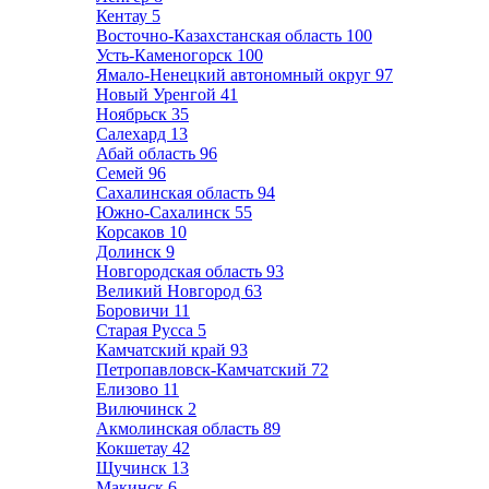
Кентау
5
Восточно-Казахстанская область
100
Усть-Каменогорск
100
Ямало-Ненецкий автономный округ
97
Новый Уренгой
41
Ноябрьск
35
Салехард
13
Абай область
96
Семей
96
Сахалинская область
94
Южно-Сахалинск
55
Корсаков
10
Долинск
9
Новгородская область
93
Великий Новгород
63
Боровичи
11
Старая Русса
5
Камчатский край
93
Петропавловск-Камчатский
72
Елизово
11
Вилючинск
2
Акмолинская область
89
Кокшетау
42
Щучинск
13
Макинск
6