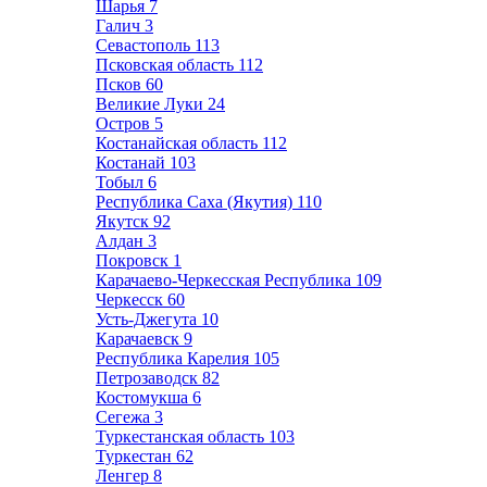
Шарья
7
Галич
3
Севастополь
113
Псковская область
112
Псков
60
Великие Луки
24
Остров
5
Костанайская область
112
Костанай
103
Тобыл
6
Республика Саха (Якутия)
110
Якутск
92
Алдан
3
Покровск
1
Карачаево-Черкесская Республика
109
Черкесск
60
Усть-Джегута
10
Карачаевск
9
Республика Карелия
105
Петрозаводск
82
Костомукша
6
Сегежа
3
Туркестанская область
103
Туркестан
62
Ленгер
8