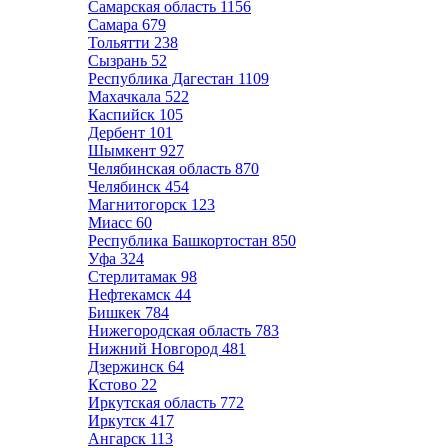
Самарская область
1156
Самара
679
Тольятти
238
Сызрань
52
Республика Дагестан
1109
Махачкала
522
Каспийск
105
Дербент
101
Шымкент
927
Челябинская область
870
Челябинск
454
Магнитогорск
123
Миасс
60
Республика Башкортостан
850
Уфа
324
Стерлитамак
98
Нефтекамск
44
Бишкек
784
Нижегородская область
783
Нижний Новгород
481
Дзержинск
64
Кстово
22
Иркутская область
772
Иркутск
417
Ангарск
113