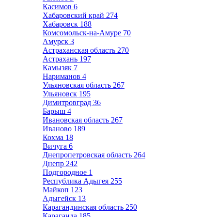
Касимов
6
Хабаровский край
274
Хабаровск
188
Комсомольск-на-Амуре
70
Амурск
3
Астраханская область
270
Астрахань
197
Камызяк
7
Нариманов
4
Ульяновская область
267
Ульяновск
195
Димитровград
36
Барыш
4
Ивановская область
267
Иваново
189
Кохма
18
Вичуга
6
Днепропетровская область
264
Днепр
242
Подгородное
1
Республика Адыгея
255
Майкоп
123
Адыгейск
13
Карагандинская область
250
Караганда
185