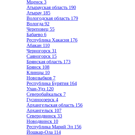
Мценск
3
Атырауская область
190
Атырау
185
Вологодская область
179
Вологда
92
Череповец
55
Бабаево
6
Республика Хакасия
176
Абакан
110
Черногорск
31
Саяногорск
15
Брянская область
173
Брянск
108
Клинцы
10
Новозыбков
7
Республика Бурятия
164
Улан-Удэ
120
Северобайкальск
7
Гусиноозерск
4
Архангельская область
156
Архангельск
107
Северодвинск
33
Новодвинск
10
Республика Марий Эл
156
Йошкар-Ола
114