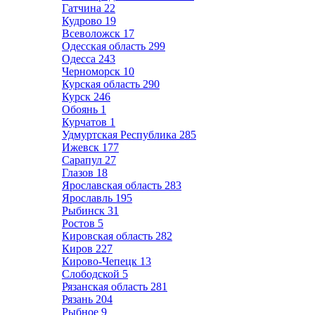
Гатчина
22
Кудрово
19
Всеволожск
17
Одесская область
299
Одесса
243
Черноморск
10
Курская область
290
Курск
246
Обоянь
1
Курчатов
1
Удмуртская Республика
285
Ижевск
177
Сарапул
27
Глазов
18
Ярославская область
283
Ярославль
195
Рыбинск
31
Ростов
5
Кировская область
282
Киров
227
Кирово-Чепецк
13
Слободской
5
Рязанская область
281
Рязань
204
Рыбное
9