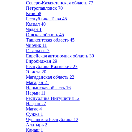
Северо-Казахстанская область
77
Петропавловск
70
Київ
58
Республика Тыва
45
Кызыл
40
Чадан
1
Ошская область
45
Ташкентская область
45
Чирчик
11
Газалкент
7
Еврейская автономная область
30
Биробиджан
29
Республика Калмыкия
27
Элиста
20
Магаданская область
22
Магадан
21
Нарынская область
16
Нарын
11
Республика Ингушетия
12
Назрань
7
Магас
4
Сунжа
1
Чувашская Республика
12
Алатырь
2
Канаш
1