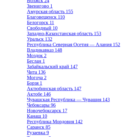
Волжск
24
Звенигово
1
Амурская область
155
Благовещенск
110
Белогорск
11
Свободный
10
Западно-Казахстанская область
153
Уральск
132
Республика Северная Осетия — Алания
152
Владикавказ
148
Моздок
2
Беслан
1
Забайкальский край
147
Чита
136
Могоча
2
Борзя
1
Актюбинская область
147
Актобе
146
Чувашская Республика — Чувашия
143
Чебоксары
96
Новочебоксарск
17
Канаш
10
Республика Мордовия
142
Саранск
85
Рузаевка
9