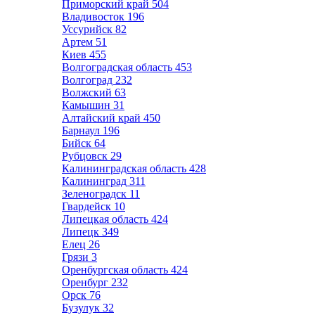
Приморский край
504
Владивосток
196
Уссурийск
82
Артем
51
Киев
455
Волгоградская область
453
Волгоград
232
Волжский
63
Камышин
31
Алтайский край
450
Барнаул
196
Бийск
64
Рубцовск
29
Калининградская область
428
Калининград
311
Зеленоградск
11
Гвардейск
10
Липецкая область
424
Липецк
349
Елец
26
Грязи
3
Оренбургская область
424
Оренбург
232
Орск
76
Бузулук
32