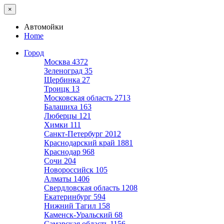
×
Автомойки
Home
Город
Москва
4372
Зеленоград
35
Щербинка
27
Троицк
13
Московская область
2713
Балашиха
163
Люберцы
121
Химки
111
Санкт-Петербург
2012
Краснодарский край
1881
Краснодар
968
Сочи
204
Новороссийск
105
Алматы
1406
Свердловская область
1208
Екатеринбург
594
Нижний Тагил
158
Каменск-Уральский
68
Самарская область
1156