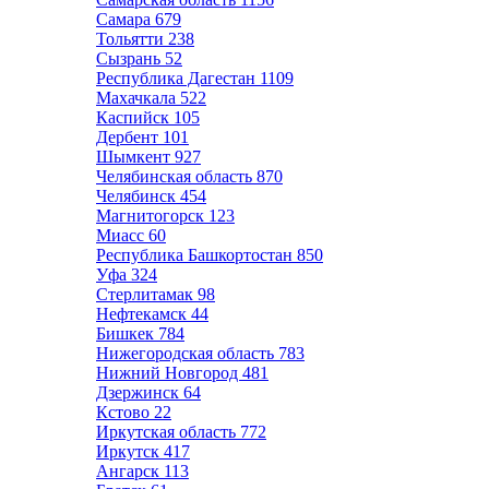
Самара
679
Тольятти
238
Сызрань
52
Республика Дагестан
1109
Махачкала
522
Каспийск
105
Дербент
101
Шымкент
927
Челябинская область
870
Челябинск
454
Магнитогорск
123
Миасс
60
Республика Башкортостан
850
Уфа
324
Стерлитамак
98
Нефтекамск
44
Бишкек
784
Нижегородская область
783
Нижний Новгород
481
Дзержинск
64
Кстово
22
Иркутская область
772
Иркутск
417
Ангарск
113