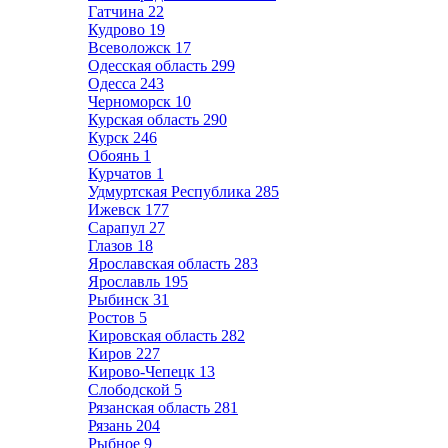
Гатчина
22
Кудрово
19
Всеволожск
17
Одесская область
299
Одесса
243
Черноморск
10
Курская область
290
Курск
246
Обоянь
1
Курчатов
1
Удмуртская Республика
285
Ижевск
177
Сарапул
27
Глазов
18
Ярославская область
283
Ярославль
195
Рыбинск
31
Ростов
5
Кировская область
282
Киров
227
Кирово-Чепецк
13
Слободской
5
Рязанская область
281
Рязань
204
Рыбное
9