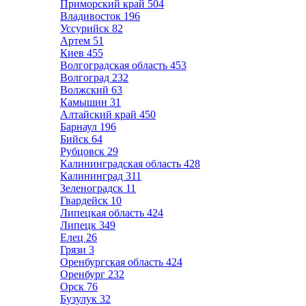
Приморский край
504
Владивосток
196
Уссурийск
82
Артем
51
Киев
455
Волгоградская область
453
Волгоград
232
Волжский
63
Камышин
31
Алтайский край
450
Барнаул
196
Бийск
64
Рубцовск
29
Калининградская область
428
Калининград
311
Зеленоградск
11
Гвардейск
10
Липецкая область
424
Липецк
349
Елец
26
Грязи
3
Оренбургская область
424
Оренбург
232
Орск
76
Бузулук
32