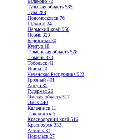
Балаково
72
Тульская область
585
Тула
288
Новомосковск
76
Щёкино
24
Пермский край
556
Пермь
323
Березники
30
Кунгур
18
Тюменская область
528
Тюмень
373
Тобольск
41
Ишим
20
Чеченская Республика
523
Грозный
401
Аргун
35
Гудермес
26
Омская область
517
Омск
440
Калачинск
11
Тюкалинск
5
Красноярский край
516
Красноярск
333
Ачинск
37
Норильск
27