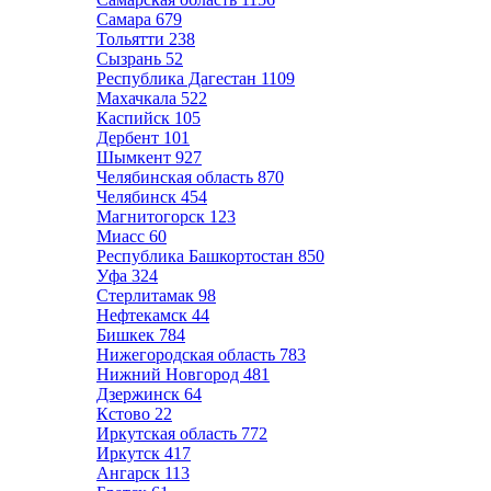
Самара
679
Тольятти
238
Сызрань
52
Республика Дагестан
1109
Махачкала
522
Каспийск
105
Дербент
101
Шымкент
927
Челябинская область
870
Челябинск
454
Магнитогорск
123
Миасс
60
Республика Башкортостан
850
Уфа
324
Стерлитамак
98
Нефтекамск
44
Бишкек
784
Нижегородская область
783
Нижний Новгород
481
Дзержинск
64
Кстово
22
Иркутская область
772
Иркутск
417
Ангарск
113