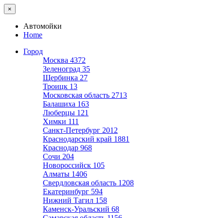
×
Автомойки
Home
Город
Москва
4372
Зеленоград
35
Щербинка
27
Троицк
13
Московская область
2713
Балашиха
163
Люберцы
121
Химки
111
Санкт-Петербург
2012
Краснодарский край
1881
Краснодар
968
Сочи
204
Новороссийск
105
Алматы
1406
Свердловская область
1208
Екатеринбург
594
Нижний Тагил
158
Каменск-Уральский
68
Самарская область
1156