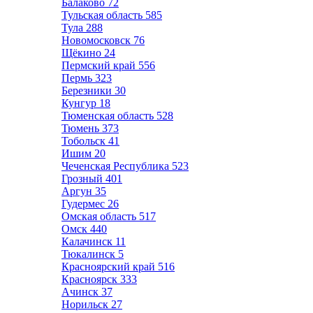
Балаково
72
Тульская область
585
Тула
288
Новомосковск
76
Щёкино
24
Пермский край
556
Пермь
323
Березники
30
Кунгур
18
Тюменская область
528
Тюмень
373
Тобольск
41
Ишим
20
Чеченская Республика
523
Грозный
401
Аргун
35
Гудермес
26
Омская область
517
Омск
440
Калачинск
11
Тюкалинск
5
Красноярский край
516
Красноярск
333
Ачинск
37
Норильск
27