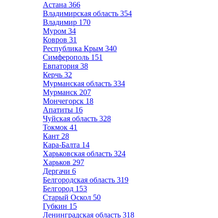
Астана
366
Владимирская область
354
Владимир
170
Муром
34
Ковров
31
Республика Крым
340
Симферополь
151
Евпатория
38
Керчь
32
Мурманская область
334
Мурманск
207
Мончегорск
18
Апатиты
16
Чуйская область
328
Токмок
41
Кант
28
Кара-Балта
14
Харьковская область
324
Харьков
297
Дергачи
6
Белгородская область
319
Белгород
153
Старый Оскол
50
Губкин
15
Ленинградская область
318