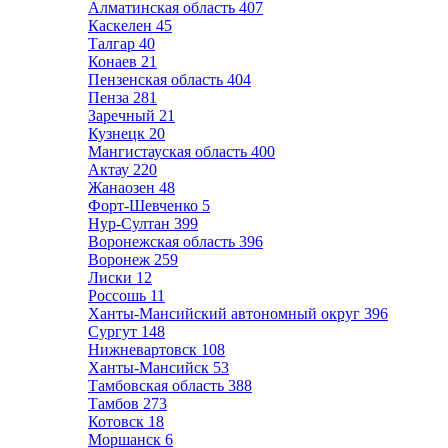
Алматинская область
407
Каскелен
45
Талгар
40
Конаев
21
Пензенская область
404
Пенза
281
Заречный
21
Кузнецк
20
Мангистауская область
400
Актау
220
Жанаозен
48
Форт-Шевченко
5
Нур-Султан
399
Воронежская область
396
Воронеж
259
Лиски
12
Россошь
11
Ханты-Мансийский автономный округ
396
Сургут
148
Нижневартовск
108
Ханты-Мансийск
53
Тамбовская область
388
Тамбов
273
Котовск
18
Моршанск
6