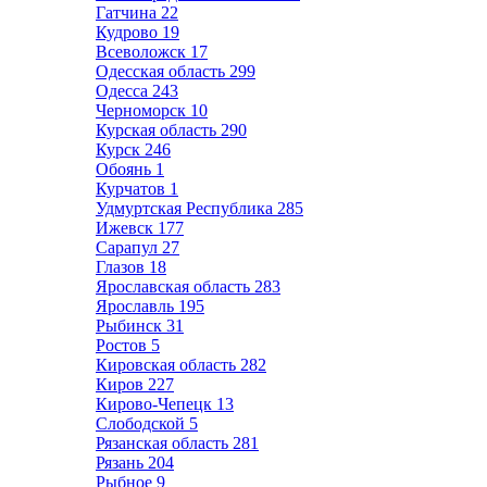
Гатчина
22
Кудрово
19
Всеволожск
17
Одесская область
299
Одесса
243
Черноморск
10
Курская область
290
Курск
246
Обоянь
1
Курчатов
1
Удмуртская Республика
285
Ижевск
177
Сарапул
27
Глазов
18
Ярославская область
283
Ярославль
195
Рыбинск
31
Ростов
5
Кировская область
282
Киров
227
Кирово-Чепецк
13
Слободской
5
Рязанская область
281
Рязань
204
Рыбное
9