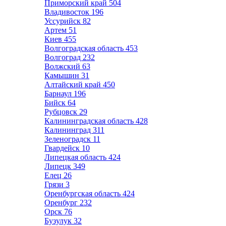
Приморский край
504
Владивосток
196
Уссурийск
82
Артем
51
Киев
455
Волгоградская область
453
Волгоград
232
Волжский
63
Камышин
31
Алтайский край
450
Барнаул
196
Бийск
64
Рубцовск
29
Калининградская область
428
Калининград
311
Зеленоградск
11
Гвардейск
10
Липецкая область
424
Липецк
349
Елец
26
Грязи
3
Оренбургская область
424
Оренбург
232
Орск
76
Бузулук
32