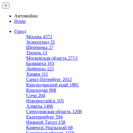
×
Автомойки
Home
Город
Москва
4372
Зеленоград
35
Щербинка
27
Троицк
13
Московская область
2713
Балашиха
163
Люберцы
121
Химки
111
Санкт-Петербург
2012
Краснодарский край
1881
Краснодар
968
Сочи
204
Новороссийск
105
Алматы
1406
Свердловская область
1208
Екатеринбург
594
Нижний Тагил
158
Каменск-Уральский
68
Самарская область
1156