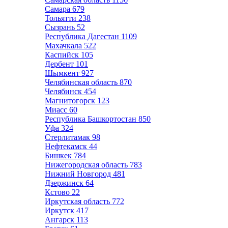
Самара
679
Тольятти
238
Сызрань
52
Республика Дагестан
1109
Махачкала
522
Каспийск
105
Дербент
101
Шымкент
927
Челябинская область
870
Челябинск
454
Магнитогорск
123
Миасс
60
Республика Башкортостан
850
Уфа
324
Стерлитамак
98
Нефтекамск
44
Бишкек
784
Нижегородская область
783
Нижний Новгород
481
Дзержинск
64
Кстово
22
Иркутская область
772
Иркутск
417
Ангарск
113