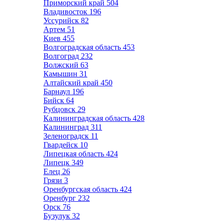
Приморский край
504
Владивосток
196
Уссурийск
82
Артем
51
Киев
455
Волгоградская область
453
Волгоград
232
Волжский
63
Камышин
31
Алтайский край
450
Барнаул
196
Бийск
64
Рубцовск
29
Калининградская область
428
Калининград
311
Зеленоградск
11
Гвардейск
10
Липецкая область
424
Липецк
349
Елец
26
Грязи
3
Оренбургская область
424
Оренбург
232
Орск
76
Бузулук
32