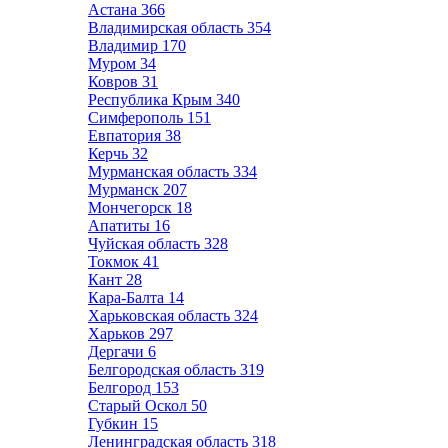
Астана
366
Владимирская область
354
Владимир
170
Муром
34
Ковров
31
Республика Крым
340
Симферополь
151
Евпатория
38
Керчь
32
Мурманская область
334
Мурманск
207
Мончегорск
18
Апатиты
16
Чуйская область
328
Токмок
41
Кант
28
Кара-Балта
14
Харьковская область
324
Харьков
297
Дергачи
6
Белгородская область
319
Белгород
153
Старый Оскол
50
Губкин
15
Ленинградская область
318