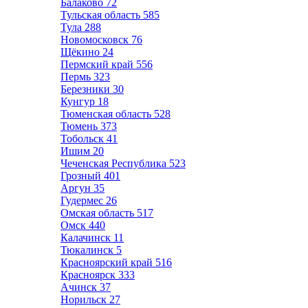
Балаково
72
Тульская область
585
Тула
288
Новомосковск
76
Щёкино
24
Пермский край
556
Пермь
323
Березники
30
Кунгур
18
Тюменская область
528
Тюмень
373
Тобольск
41
Ишим
20
Чеченская Республика
523
Грозный
401
Аргун
35
Гудермес
26
Омская область
517
Омск
440
Калачинск
11
Тюкалинск
5
Красноярский край
516
Красноярск
333
Ачинск
37
Норильск
27