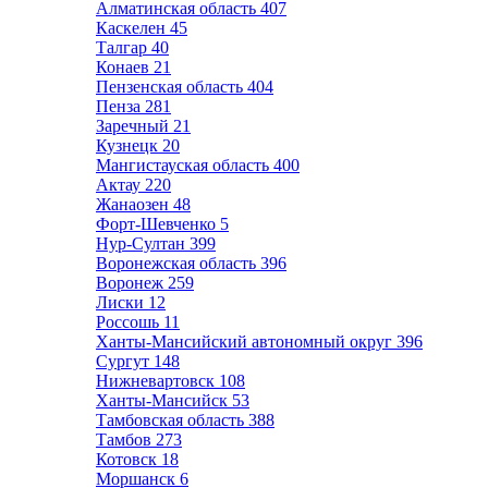
Алматинская область
407
Каскелен
45
Талгар
40
Конаев
21
Пензенская область
404
Пенза
281
Заречный
21
Кузнецк
20
Мангистауская область
400
Актау
220
Жанаозен
48
Форт-Шевченко
5
Нур-Султан
399
Воронежская область
396
Воронеж
259
Лиски
12
Россошь
11
Ханты-Мансийский автономный округ
396
Сургут
148
Нижневартовск
108
Ханты-Мансийск
53
Тамбовская область
388
Тамбов
273
Котовск
18
Моршанск
6