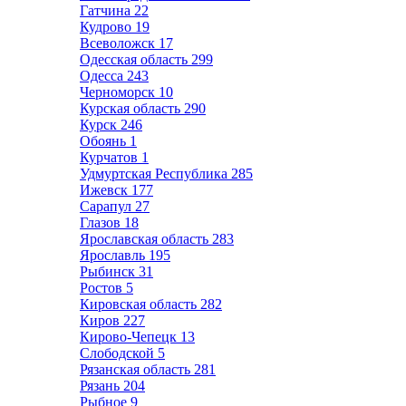
Гатчина
22
Кудрово
19
Всеволожск
17
Одесская область
299
Одесса
243
Черноморск
10
Курская область
290
Курск
246
Обоянь
1
Курчатов
1
Удмуртская Республика
285
Ижевск
177
Сарапул
27
Глазов
18
Ярославская область
283
Ярославль
195
Рыбинск
31
Ростов
5
Кировская область
282
Киров
227
Кирово-Чепецк
13
Слободской
5
Рязанская область
281
Рязань
204
Рыбное
9